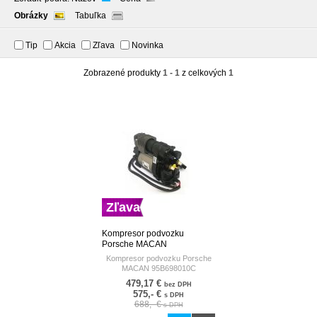
Obrázky
Tabuľka
Tip
Akcia
Zľava
Novinka
Zobrazené produkty
1 - 1
z celkových
1
Zľava
Kompresor podvozku
Porsche MACAN
95B698010C 95B698010
Kompresor podvozku Porsche
MACAN 95B698010C
95B698010
479,17 €
bez DPH
575,- €
s DPH
688,- €
s DPH