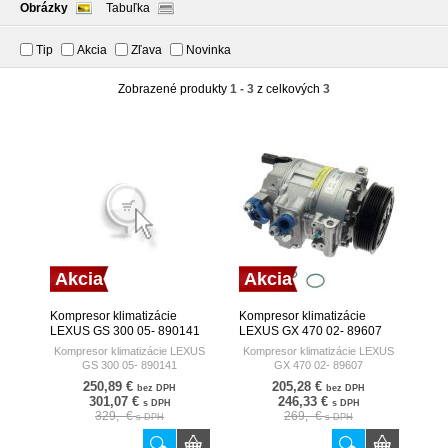
Obrázky
Tabuľka
Tip
Akcia
Zľava
Novinka
Zobrazené produkty
1 - 3
z celkových
3
Akcia
Akcia
Kompresor klimatizácie
Kompresor klimatizácie
LEXUS GS 300 05- 890141
LEXUS GX 470 02- 89607
NISSENS DENMARK
NISSENS DENMARK
Kompresor klimatizácie LEXUS
Kompresor klimatizácie LEXUS
GS 300 05- 890141
GX 470 02- 89607
250,89 €
205,28 €
bez DPH
bez DPH
301,07 €
246,33 €
s DPH
s DPH
329,- €
269,- €
s DPH
s DPH