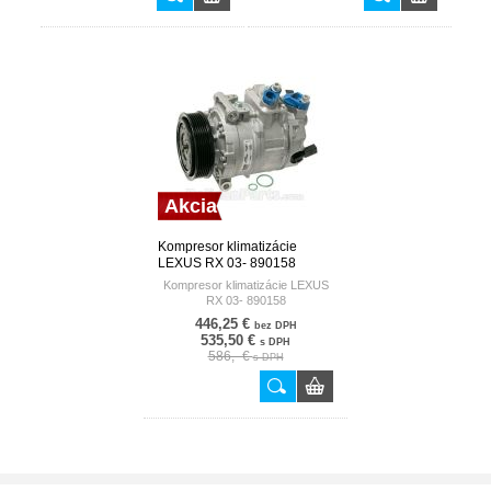
Akcia
Kompresor klimatizácie
LEXUS RX 03- 890158
NISSENS DENMARK
Kompresor klimatizácie LEXUS
RX 03- 890158
446,25 €
bez DPH
535,50 €
s DPH
586,- €
s DPH