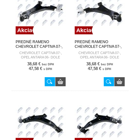
Akcia
Akcia
PREDNÉ RAMENO
PREDNÉ RAMENO
CHEVROLET CAPTIVA 07-,
CHEVROLET CAPTIVA 07-,
OPEL ANTARA 06- DOLE
OPEL ANTARA 06- DOLE
CHEVROLET CAPTIVA 07-,
CHEVROLET CAPTIVA 07-,
VĽAVO 4806300 ZWD-DW-
VPRAVO 4806301 ZWD-DW-
OPEL ANTARA 06- DOLE
OPEL ANTARA 06- DOLE
013
012
VĽAVO
VPRAVO
38,68 €
38,68 €
bez DPH
bez DPH
47,58 €
47,58 €
s DPH
s DPH