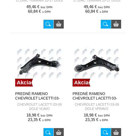
17,GMC TERRAIN 10-17 DOLE
17,GMC TERRAIN 10-17 DOLE
ZWD-CH-080
ZWD-CH-081
VĽAVO
VPRAVO
49,46 €
49,46 €
bez DPH
bez DPH
60,84 €
60,84 €
s DPH
s DPH
Akcia
Akcia
PREDNÉ RAMENO
PREDNÉ RAMENO
CHEVROLET LACETTI 03-
CHEVROLET LACETTI 03-
09 DOLE VĽAVO 96391850
09 DOLE VPRAVO
CHEVROLET LACETTI 03-09
CHEVROLET LACETTI 03-09
ZWD-DW-005
96391851 ZWD-DW-006
DOLE VĽAVO
DOLE VPRAVO
18,98 €
18,98 €
bez DPH
bez DPH
23,35 €
23,35 €
s DPH
s DPH