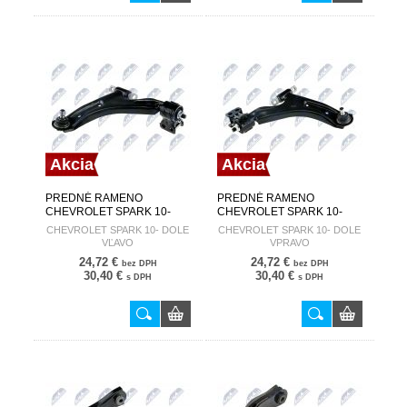
Akcia
Akcia
PREDNÉ RAMENO
PREDNÉ RAMENO
CHEVROLET SPARK 10-
CHEVROLET SPARK 10-
DOLE VĽAVO 95032440
DOLE VPRAVO 95032441
CHEVROLET SPARK 10- DOLE
CHEVROLET SPARK 10- DOLE
ZWD-DW-032
ZWD-DW-033
VĽAVO
VPRAVO
24,72 €
24,72 €
bez DPH
bez DPH
30,40 €
30,40 €
s DPH
s DPH