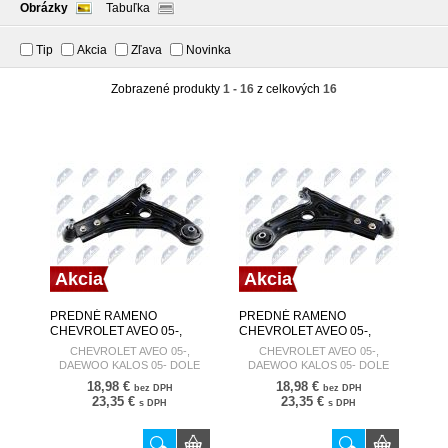
Obrázky
Tabuľka
Tip
Akcia
Zľava
Novinka
Zobrazené produkty
1 - 16
z celkových
16
Akcia
Akcia
PREDNÉ RAMENO
PREDNÉ RAMENO
CHEVROLET AVEO 05-,
CHEVROLET AVEO 05-,
DAEWOO KALOS 05- DOLE
DAEWOO KALOS 05- DOLE
CHEVROLET AVEO 05-,
CHEVROLET AVEO 05-,
VĽAVO 96535081 ZWD-DW-
VPRAVO 96535082 ZWD-
DAEWOO KALOS 05- DOLE
DAEWOO KALOS 05- DOLE
030
DW-031
VĽAVO
VPRAVO
18,98 €
18,98 €
bez DPH
bez DPH
23,35 €
23,35 €
s DPH
s DPH