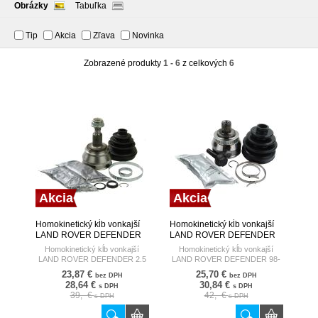
Obrázky
Tabuľka
Tip
Akcia
Zľava
Novinka
Zobrazené produkty
1 - 6
z celkových
6
Akcia
Akcia
Homokinetický kĺb vonkajší
Homokinetický kĺb vonkajší
LAND ROVER DEFENDER
LAND ROVER DEFENDER
2.5 110 /DIESEL/ HART
98- HART
Homokinetický kĺb vonkajší
Homokinetický kĺb vonkajší
LAND ROVER DEFENDER 2.5
LAND ROVER DEFENDER 98-
110 /DIESEL/
23,87 €
25,70 €
bez DPH
bez DPH
28,64 €
30,84 €
s DPH
s DPH
39,- €
42,- €
s DPH
s DPH