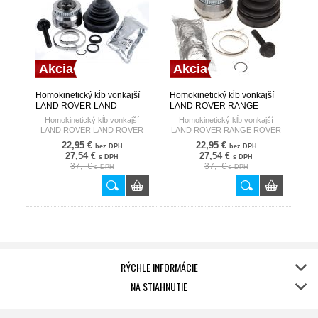
Akcia
Akcia
Homokinetický kĺb vonkajší
Homokinetický kĺb vonkajší
LAND ROVER LAND
LAND ROVER RANGE
ROVER DISCOVERY III
ROVER III 02-12 HART
Homokinetický kĺb vonkajší
Homokinetický kĺb vonkajší
2.7TD HART
LAND ROVER LAND ROVER
LAND ROVER RANGE ROVER
DISCOVERY III 2.7TD
III 02-12
22,95 €
22,95 €
bez DPH
bez DPH
27,54 €
27,54 €
s DPH
s DPH
37,- €
37,- €
s DPH
s DPH
RÝCHLE INFORMÁCIE
NA STIAHNUTIE