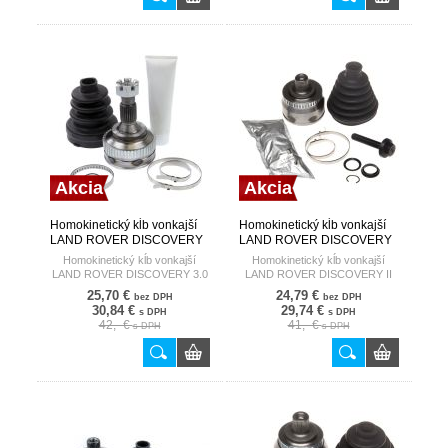
Akcia
Akcia
Homokinetický kĺb vonkajší
Homokinetický kĺb vonkajší
LAND ROVER DISCOVERY
LAND ROVER DISCOVERY
3.0 09- HART
II 2.5TD5 99-04 HART
Homokinetický kĺb vonkajší
Homokinetický kĺb vonkajší
LAND ROVER DISCOVERY 3.0
LAND ROVER DISCOVERY II
09-
2.5TD5 99-04
25,70 €
24,79 €
bez DPH
bez DPH
30,84 €
29,74 €
s DPH
s DPH
42,- €
41,- €
s DPH
s DPH