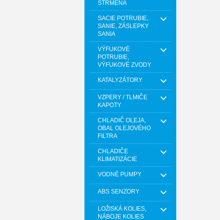
STRMEŇA
SACIE POTRUBIE,
SANIE, ZÁSLEPKY
SANIA
VÝFUKOVÉ
POTRUBIE,
VÝFUKOVÉ ZVODY
KATALYZÁTORY
VZPERY / TLMIČE
KAPOTY
CHLADIČ OLEJA,
OBAL OLEJOVÉHO
FILTRA
CHLADIČE
KLIMATIZÁCIE
VODNÉ PUMPY
ABS SENZORY
LOŽISKÁ KOLIES,
NÁBOJE KOLIES