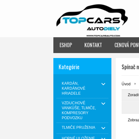
ESHOP
KONTAKT
CENOVÁ PON
Kategórie
Spínač n
KARDÁN,
Úvod
KARDÁNOVÉ
HRIADELE
Zoradi
VZDUCHOVÉ
VANKÚŠE, TLMIČE,
KOMPRESORY
PODVOZKU
Zobra
TLMIČE PRUŽENIA
HORNÉ ULOŽENIE