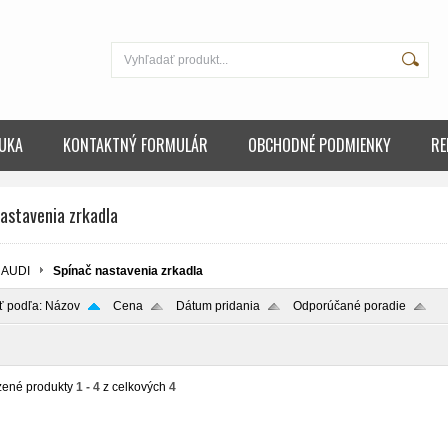
UKA
KONTAKTNÝ FORMULÁR
OBCHODNÉ PODMIENKY
RE
astavenia zrkadla
AUDI
Spínač nastavenia zrkadla
ť podľa:
Názov
Cena
Dátum pridania
Odporúčané poradie
zené produkty
1 - 4
z celkových
4