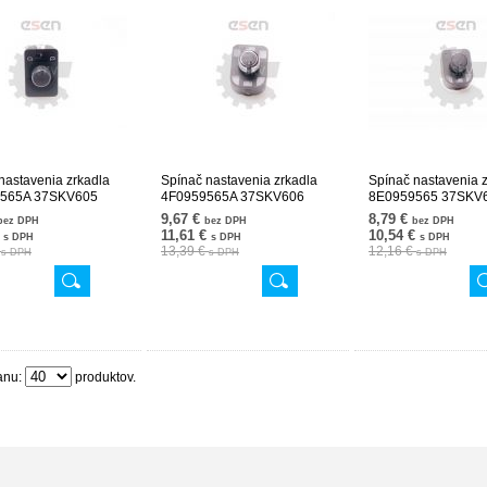
nastavenia zrkadla
Spínač nastavenia zrkadla
Spínač nastavenia 
565A 37SKV605
4F0959565A 37SKV606
8E0959565 37SKV
9,67 €
8,79 €
bez DPH
bez DPH
bez DPH
€
11,61 €
10,54 €
s DPH
s DPH
s DPH
€
13,39 €
12,16 €
s DPH
s DPH
s DPH
anu:
produktov.