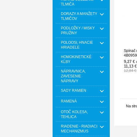
TLMIČA
DORAZY A MANŽETY
TLMIČOV
PODLOŽKY / MISKY
PRUŽINY
POLOOSI, HNACIE
HRIADELE
Spínač 
4B0959
HOMOKINETICKÉ
9,27 €
KĹBY
11,13 
12,84 
NÁPRAVNICA,
ZAVESENIE
NÁPRAVY
SADY RAMIEN
RAMENÁ
Na str
OTOČ KOLESA,
TEHLICA
RIADENIE - RIADIACI
MECHANIZMUS