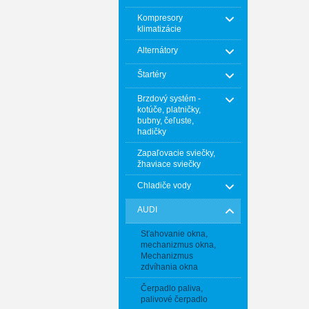
Kompresory
klimatizácie
Alternátory
Štartéry
Brzdový systém -
kotúče, platničky,
bubny, čeľuste,
hadičky
Zapaľovacie sviečky,
žhaviace sviečky
Chladiče vody
AUDI
Sťahovanie okna,
mechanizmus okna,
Mechanizmus
zdvíhania okna
Čerpadlo paliva,
palivové čerpadlo