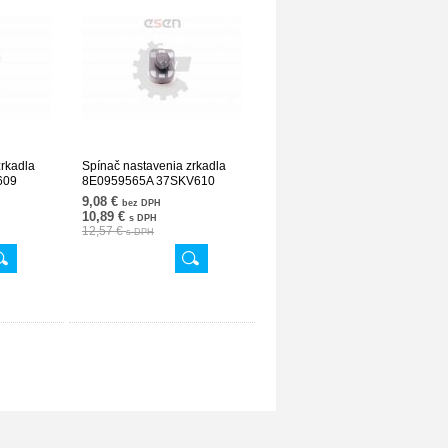
zrkadla
Spínač nastavenia zrkadla
609
8E0959565A 37SKV610
9,08 €
bez DPH
10,89 €
s DPH
12,57 €
s DPH