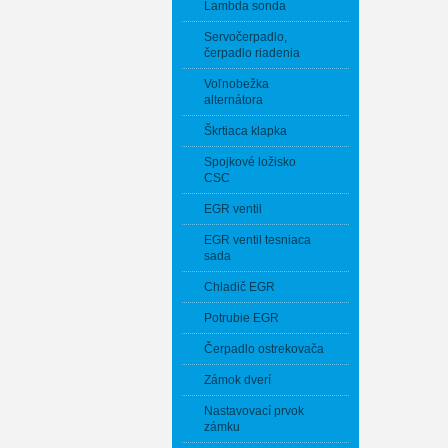
Lambda sonda
Servočerpadlo,
čerpadlo riadenia
Voľnobežka
alternátora
Škrtiaca klapka
Spojkové ložisko
CSC
EGR ventil
EGR ventil tesniaca
sada
Chladič EGR
Potrubie EGR
Čerpadlo ostrekovača
Zámok dverí
Nastavovací prvok
zámku