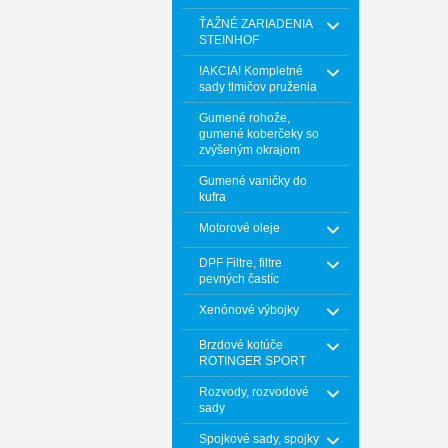
ŤAŽNÉ ZARIADENIA
STEINHOF
!AKCIA! Kompletné
sady tlmičov pruženia
Gumené rohože,
gumené koberčeky so
zvýšeným okrajom
Gumené vaničky do
kufra
Motorové oleje
DPF Filtre, filtre
pevných častíc
Xenónové výbojky
Brzdové kotúče
ROTINGER SPORT
Rozvody, rozvodové
sady
Spojkové sady, spojky