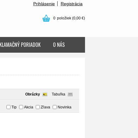
Prihlásenie
Registrácia
0
položiek
(0,00 €)
KLAMAČNÝ PORIADOK
O NÁS
Obrázky
Tabuľka
Tip
Akcia
Zľava
Novinka