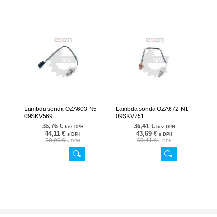
Lambda sonda OZA603-N5
Lambda sonda OZA672-N1
09SKV569
09SKV751
36,76 €
36,41 €
bez DPH
bez DPH
44,11 €
43,69 €
s DPH
s DPH
50,90 €
50,41 €
s DPH
s DPH