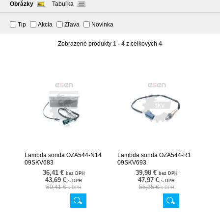
Obrázky
Tabuľka
Tip
Akcia
Zľava
Novinka
Zobrazené produkty
1 - 4
z celkových
4
Lambda sonda OZA544-N14
Lambda sonda OZA544-R1
09SKV683
09SKV693
36,41 €
39,98 €
bez DPH
bez DPH
43,69 €
47,97 €
s DPH
s DPH
50,41 €
55,35 €
s DPH
s DPH