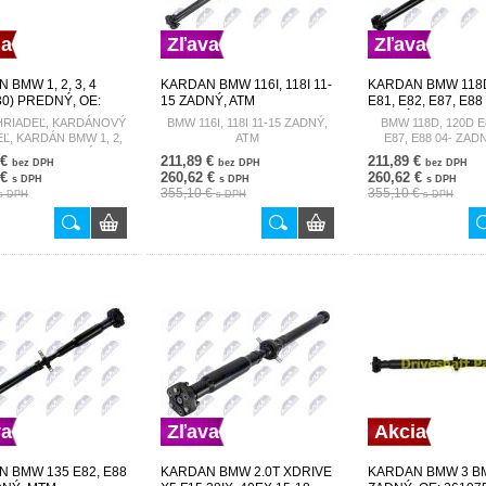
ia
Zľava
Zľava
 BMW 1, 2, 3, 4
KARDAN BMW 116I, 118I 11-
KARDAN BMW 118D
F30) PREDNÝ, OE:
15 ZADNÝ, ATM
E81, E82, E87, E88
26955, 26207632650
26104608329 NWN-BM-077
ZADNÝ, ATM 26117
HRIADEĽ, KARDÁNOVÝ
BMW 116I, 118I 11-15 ZADNÝ,
BMW 118D, 120D E8
E
NWN-BM-054
Ľ, KARDÁN BMW 1, 2,
ATM
E87, E88 04- ZAD
F20, F30) PREDNÝ, L =
 €
211,89 €
211,89 €
bez DPH
bez DPH
bez DPH
M, SAE 47MM, 95MM
 €
260,62 €
260,62 €
s DPH
s DPH
s DPH
355,10 €
355,10 €
s DPH
s DPH
s DPH
va
Zľava
Akcia
 BMW 135 E82, E88
KARDAN BMW 2.0T XDRIVE
KARDAN BMW 3 BM