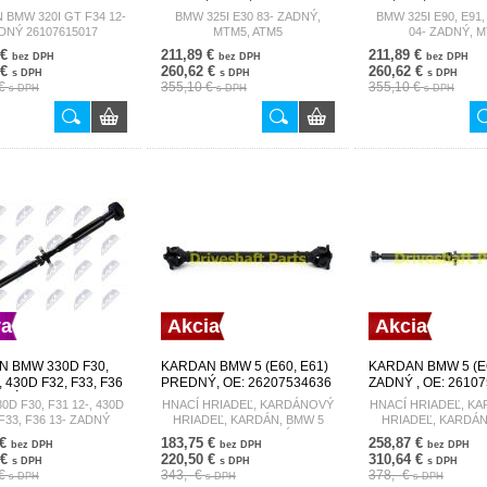
26101226733 NWN-BM-079
MTM 26107531310
 BMW 320I GT F34 12-
BMW 325I E30 83- ZADNÝ,
BMW 325I E90, E91,
BM-052
DNÝ 26107615017
MTM5, ATM5
04- ZADNÝ, 
 €
211,89 €
211,89 €
bez DPH
bez DPH
bez DPH
 €
260,62 €
260,62 €
s DPH
s DPH
s DPH
 €
355,10 €
355,10 €
s DPH
s DPH
s DPH
va
Akcia
Akcia
 BMW 330D F30,
KARDAN BMW 5 (E60, E61)
KARDAN BMW 5 (E6
, 430D F32, F33, F36
PREDNÝ, OE: 26207534636
ZADNÝ , OE: 2610
DNÝ 26107600174
EDRIVE OE: 26207534636,
EDRIVE
0D F30, F31 12-, 430D
HNACÍ HRIADEĽ, KARDÁNOVÝ
HNACÍ HRIADEĽ, K
M-061
26209488490
 F33, F36 13- ZADNÝ
HRIADEĽ, KARDÁN, BMW 5
HRIADEĽ, KARDÁ
(E60, E61) PREDNÝ, L =
(E60, E61) ZA
 €
183,75 €
258,87 €
bez DPH
bez DPH
bez DPH
644MM, 25X63.8, SAE 47MM,
AUTOMOBIL, L = 162
 €
220,50 €
310,64 €
s DPH
s DPH
s DPH
95MM
810MM
 €
343,- €
378,- €
s DPH
s DPH
s DPH