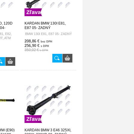
Zľava
, 120D
KARDAN BMW 130I E81,
 04-
E87 05- ZADNÝ
526136
26107535891 NWN-BM-053
1, E82,
BMW 130I E81, E87 05- ZADNÝ
NÝ, ATM
208,86 €
bez DPH
256,90 €
s DPH
350,02 €
s DPH
Zľava
W (E90)
KARDAN BMW 3 E46 325XI,