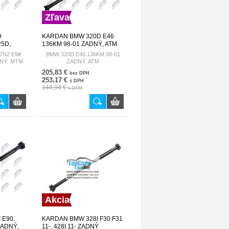
Zľava
D
KARDAN BMW 320D E46
25D,
136KM 98-01 ZADNÝ, ATM
MTM
26117504776 NWN-BM-051
7N2 E9#
BMW 320D E46 136KM 98-01
-BM-097
DNÝ, MTM
ZADNÝ, ATM
205,83 €
bez DPH
253,17 €
s DPH
344,94 €
s DPH
Akcia
 E90,
KARDAN BMW 328I F30 F31
 ZADNÝ,
11-, 428I 11- ZADNÝ