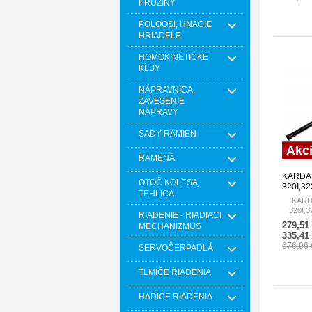
PRUŽINY
POLOOSI, HNACIE
HRIADELE
HOMOKINETICKÉ
KĹBY
NÁPRAVNICA,
ZAVESENIE
NÁPRAVY
SADY RAMIEN
Akc
RAMENÁ
KARDA
OTOČ KOLESA,
320I,32
TEHLICA
261112
KARD
320I,3
RIADENIE - RIADIACI
279,51
MECHANIZMUS
335,41
676,96
SERVOČERPADLÁ
TLMIČE RIADENIA
HADICE RIADENIA