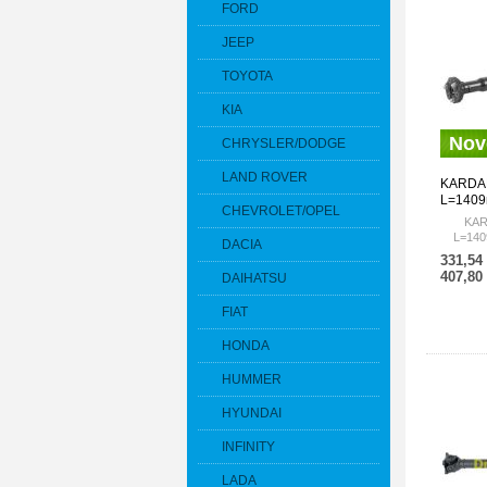
FORD
JEEP
TOYOTA
KIA
Nov
CHRYSLER/DODGE
LAND ROVER
KARDAN
L=1409
CHEVROLET/OPEL
261175
KAR
261175
L=140
DACIA
261
331,54
261
407,80
DAIHATSU
FIAT
HONDA
HUMMER
HYUNDAI
INFINITY
LADA