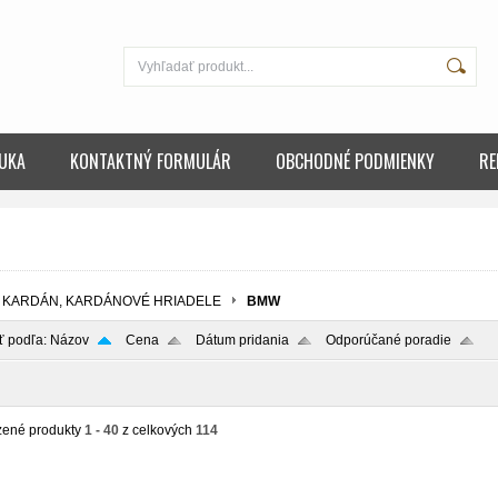
UKA
KONTAKTNÝ FORMULÁR
OBCHODNÉ PODMIENKY
RE
KARDÁN, KARDÁNOVÉ HRIADELE
BMW
ť podľa:
Názov
Cena
Dátum pridania
Odporúčané poradie
zené produkty
1 - 40
z celkových
114