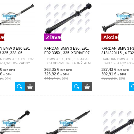
ia
Zľava
Akcia
 BMW 3 E90 E91
KARDAN BMW 3 E90, E91,
KARDAN BMW 3 F3
 325I,328I 05-
E92 335XI, 335I XDRIVE 07-
318I 320I 15-, 4 F3
26107551199
ZADNÝ, ATM 26107574679
420I 17- ZADNÝ N
 BMW 3 E90 E91 E92
BMW 3 E90, E91, E92 335XI,
KARDAN BMW 3 F30 
NWN-BM-071
044
325I,328I 05- ZADNÝ
335I XDRIVE 07- ZADNÝ, ATM
320I 15-, 4 F32 F36 
26107551199
17- ZADNÝ NWN-
 €
263,35 €
327,43 €
bez DPH
bez DPH
bez DPH
 €
323,92 €
392,91 €
s DPH
s DPH
s DPH
 €
441,34 €
793,02 €
s DPH
s DPH
s DPH