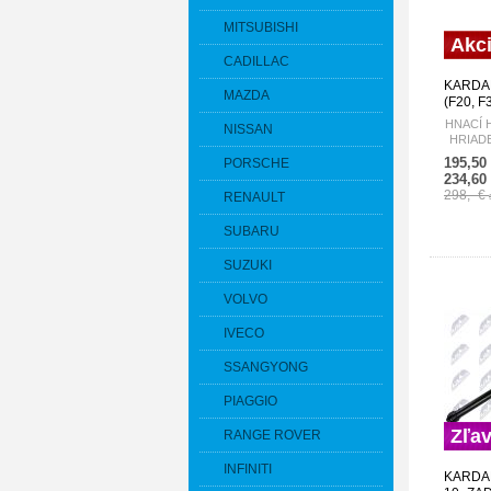
MITSUBISHI
Akc
CADILLAC
KARDAN
MAZDA
(F20, 
262086
HNACÍ 
NISSAN
EDRIV
HRIADE
3, 4 (
195,50
PORSCHE
712M
234,60
298,- €
RENAULT
SUBARU
SUZUKI
VOLVO
IVECO
SSANGYONG
PIAGGIO
Zľa
RANGE ROVER
INFINITI
KARDAN