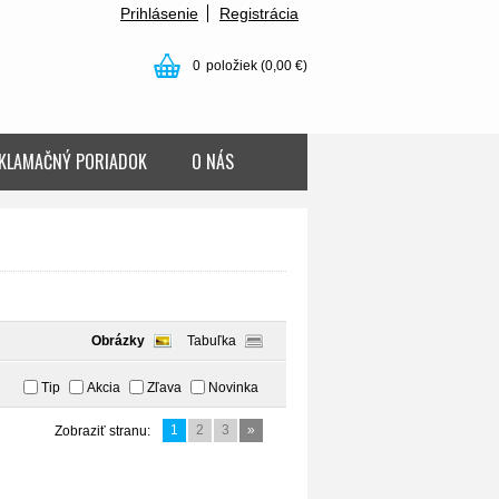
Prihlásenie
Registrácia
0
položiek
(0,00 €)
KLAMAČNÝ PORIADOK
O NÁS
Obrázky
Tabuľka
Tip
Akcia
Zľava
Novinka
1
2
3
»
Zobraziť stranu: