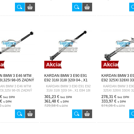
ia
Akcia
Akcia
N BMW 3 E46 MTM
KARDAN BMW 3 E90 E91
KARDAN BMW 3 E9
3I,325I 98-05 ZADNÝ
E92 316I 318I 320I 04-, X1
E92 325XI 328XI 33
29557
E84 18I ZADNÝ NWN-BM-
320XD 04-, X1 E84 
AN BMW 3 E46 MTM
KARDAN BMW 3 E90 E91 E92
KARDAN BMW 3 E90
041
28IX 18DX 20DX 
23I,325I 98-05 ZADNÝ
316I 318I 320I 04-, X1 E84 18I
325XI 328XI 330XI 3
NWN-BM-039
26111229557
ZADNÝ NWN-BM-041
X1 E84 20IX 28IX 1
 €
301,23 €
278,31 €
bez DPH
bez DPH
bez DPH
ZADNÝ NWN-BM
 €
361,48 €
333,97 €
s DPH
s DPH
s DPH
 €
729,58 €
674,06 €
s DPH
s DPH
s DPH