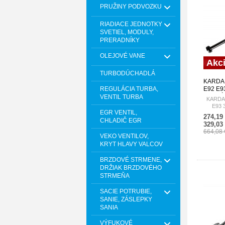
PRUŽINY PODVOZKU
RIADIACE JEDNOTKY
SVETIEL, MODULY,
PRERADNÍKY
OLEJOVÉ VANE
Akc
TURBODÚCHADLÁ
KARDAN
REGULÁCIA TURBA,
E92 E93
ZADNÝ 
VENTIL TURBA
KARDAN
E93 
EGR VENTIL,
274,19
CHLADIČ EGR
329,03
664,08
VEKO VENTILOV,
KRYT HLAVY VALCOV
BRZDOVÉ STRMENE,
DRŽIAK BRZDOVÉHO
STRMEŇA
SACIE POTRUBIE,
SANIE, ZÁSLEPKY
SANIA
VÝFUKOVÉ