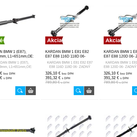
é
Akcia
Akcia
 BMW 1 (E87),
KARDAN BMW 1 E81 E82
KARDAN BMW 1 E8
mm, L1=651mm,OE:
E87 E88 116D 118D 06-
E87 E88 120D 06-
50770, 7550770,
ZADNÝ NWN-BM-035
NWN-BM-036
DAN BMW 1 (E87),
KARDAN BMW 1 E81 E82 E87
KARDAN BMW 1 E81
45280, 7545280
9mm, L1=651mm,OE:
E88 116D 118D 06- ZADNÝ
E88 120D 06- ZADN
17550770, 7550770,
NWN-BM-035
036
 €
326,10 €
326,10 €
bez DPH
bez DPH
bez DPH
17545280, 7545280
 €
391,32 €
391,32 €
s DPH
s DPH
s DPH
789,80 €
789,80 €
s DPH
s DPH