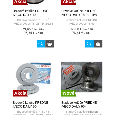
Akcia
Akcia
Brzdové kotúče PREDNÉ
Brzdové kotúče PREDNÉ
IVECO DAILY 78-
IVECO DAILY 78-99 TRW
267/14.2/12.8 BREMBO
Brzdové kotúče PREDNÉ
Brzdové kotúče PREDNÉ
IVECO DAILY 78- 267/14.2/12.8
IVECO DAILY 78-99
79,45 €
63,68 €
bez DPH
bez DPH
95,34 €
76,41 €
s DPH
s DPH
Akcia
Nové
Brzdové kotúče PREDNÉ
Brzdové kotúče PREDNÉ
IVECO DAILY 90-
IVECO DAILY 90-
267/14.2/12.8 BOSCH
267/14.2/12.8 HART
Brzdové kotúče PREDNÉ
Brzdové kotúče PREDNÉ