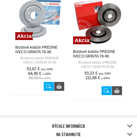
Akcia
Akcia
Brzdové kotúče PREDNÉ
Brzdové kotúče PREDNÉ
IVECO GRINTA 78-96
IVECO GRINTA 78-96
BOSCH
Brzdové kotúče PREDNÉ
BREMBO
IVECO GRINTA 78-96
Brzdové kotúče PREDNÉ
IVECO GRINTA 78-96
53,67 €
bez DPH
93,23 €
64,40 €
bez DPH
s DPH
111,88 €
86,90 €
s DPH
s DPH
RÝCHLE INFORMÁCIE
NA STIAHNUTIE