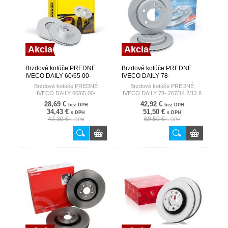
Akcia
Akcia
Brzdové kotúče PREDNÉ
Brzdové kotúče PREDNÉ
IVECO DAILY 60/65 00-
IVECO DAILY 78-
TEXTAR
267/14.2/12.8 BOSCH
Brzdové kotúče PREDNÉ
Brzdové kotúče PREDNÉ
IVECO DAILY 60/65 00-
IVECO DAILY 78- 267/14.2/12.8
28,69 €
42,92 €
bez DPH
bez DPH
34,43 €
51,50 €
s DPH
s DPH
42,30 €
69,50 €
s DPH
s DPH