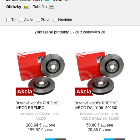
Obrázky
Tabuľka
Tip
Akcia
Zľava
Novinka
Zobrazené produkty
1 - 28
z celkových
28
Akcia
Akcia
Brzdové kotúče PREDNÉ
Brzdové kotúče PREDNÉ
IVECO BREMBO
IVECO DAILY 06- 301/30
BREMBO
Brzdové kotúče PREDNÉ
Brzdové kotúče PREDNÉ
IVECO
IVECO DAILY 06- 301/30
166,64 €
59,06 €
bez DPH
bez DPH
199,97 €
70,88 €
s DPH
s DPH