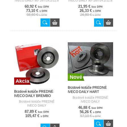
IVECO DAILY 90- 267/14.2/12.8
IVECO DAILY 90- 267/14.2/12.8
60,92 €
21,95 €
bez DPH
bez DPH
73,10 €
26,33 €
s DPH
s DPH
98,60 €
26,80 €
s DPH
s DPH
Nové
Akcia
Brzdové kotúče PREDNÉ
Brzdové kotúče PREDNÉ
IVECO DAILY HART
IVECO DAILY BREMBO
Brzdové kotúče PREDNÉ
Brzdové kotúče PREDNÉ
IVECO DAILY
IVECO DAILY
46,88 €
bez DPH
87,89 €
56,26 €
bez DPH
s DPH
105,47 €
57,10 €
s DPH
s DPH