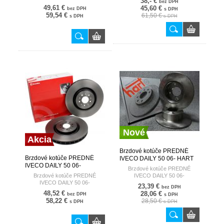
38,- €
bez DPH
49,61 €
45,60 €
bez DPH
s DPH
59,54 €
61,50 €
s DPH
s DPH
Nové
Akcia
Brzdové kotúče PREDNÉ
Brzdové kotúče PREDNÉ
IVECO DAILY 50 06- HART
IVECO DAILY 50 06-
Brzdové kotúče PREDNÉ
BREMBO
Brzdové kotúče PREDNÉ
IVECO DAILY 50 06-
IVECO DAILY 50 06-
23,39 €
bez DPH
48,52 €
28,06 €
bez DPH
s DPH
58,22 €
28,50 €
s DPH
s DPH