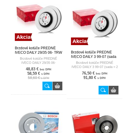
Akcia
Akcia
Brzdové kotúče PREDNÉ
Brzdové kotúče PREDNÉ
IVECO DAILY 29/35 06- TRW
IVECO DAILY 3 99-07 (sada
Brzdové kotúče PREDNÉ
= 2 kusy) TRW
IVECO DAILY 29/35 06-
Brzdové kotúče PREDNÉ
IVECO DAILY 3 99-07 (sada = 2
48,83 €
bez DPH
kusy)
76,50 €
58,59 €
bez DPH
s DPH
91,80 €
58,60 €
s DPH
s DPH