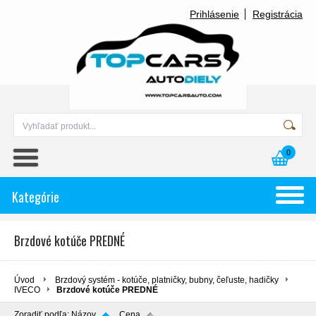
Prihlásenie
Registrácia
0
Kategórie
Brzdové kotúče PREDNÉ
Úvod
Brzdový systém - kotúče, platničky, bubny, čeľuste, hadičky
IVECO
Brzdové kotúče PREDNÉ
Zoradiť podľa:
Názov
Cena