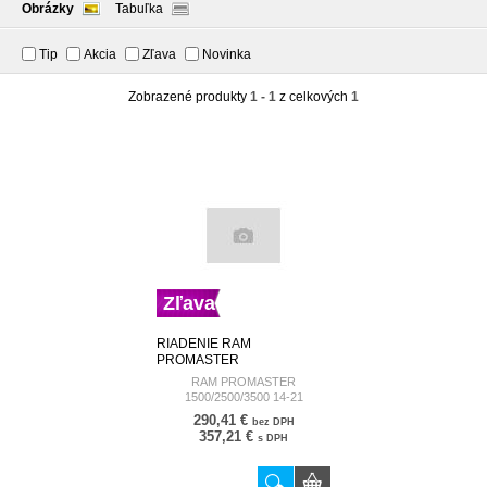
Obrázky
Tabuľka
Tip
Akcia
Zľava
Novinka
Zobrazené produkty
1 - 1
z celkových
1
Zľava
RIADENIE RAM
PROMASTER
1500/2500/3500 14-21 SPK-
RAM PROMASTER
CH-022 SPK-CH-022
1500/2500/3500 14-21
290,41 €
bez DPH
357,21 €
s DPH