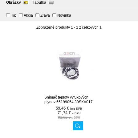
Obrázky
Tabuľka
Tip
Akcia
Zľava
Novinka
Zobrazené produkty
1 - 1
z celkových
1
Snímač teploty výfukových
plynov 55199054 30SKV017
59,45 €
bez DPH
71,34 €
s DPH
82,32 €
s DPH