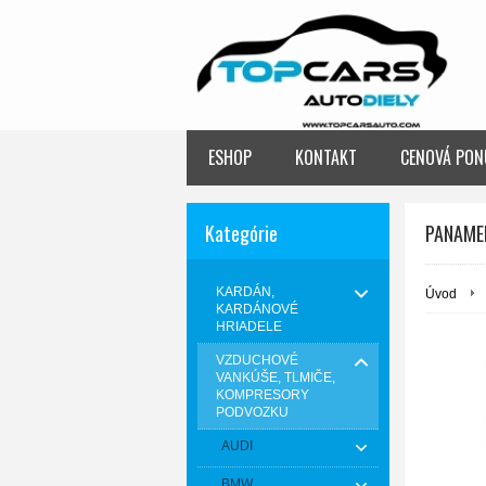
ESHOP
KONTAKT
CENOVÁ PON
Kategórie
PANAME
KARDÁN,
Úvod
KARDÁNOVÉ
HRIADELE
VZDUCHOVÉ
VANKÚŠE, TLMIČE,
KOMPRESORY
PODVOZKU
AUDI
BMW