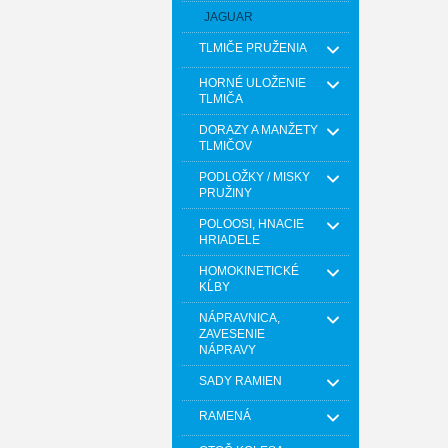
JAGUAR
TLMIČE PRUŽENIA
HORNÉ ULOŽENIE
TLMIČA
DORAZY A MANŽETY
TLMIČOV
PODLOŽKY / MISKY
PRUŽINY
POLOOSI, HNACIE
HRIADELE
HOMOKINETICKÉ
KĹBY
NÁPRAVNICA,
ZAVESENIE
NÁPRAVY
SADY RAMIEN
RAMENÁ