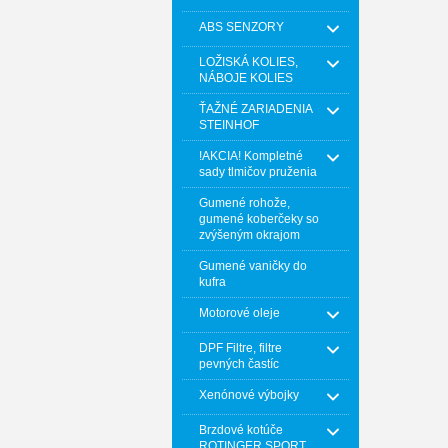
ABS SENZORY
LOŽISKÁ KOLIES,
NÁBOJE KOLIES
ŤAŽNÉ ZARIADENIA
STEINHOF
!AKCIA! Kompletné
sady tlmičov pruženia
Gumené rohože,
gumené koberčeky so
zvýšeným okrajom
Gumené vaničky do
kufra
Motorové oleje
DPF Filtre, filtre
pevných častíc
Xenónové výbojky
Brzdové kotúče
ROTINGER SPORT