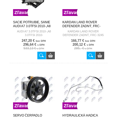
Zľava
Zľava
SACIE POTRUBIE, SANIE
KARDAN LAND ROVER
AUDI A7 3.0TFSI 2010-,A8
DEFENDER ZADNÝ, FRC-
3.0TFSI 2010- 06E133151L
3245 FRC8390 EDRIVE
AUDI A7 3.0TFSI 2010-,A8
KARDAN LAND ROVER
BKS-AU-006
3.0TFSI 2010-
DEFENDER ZADNÝ, FRC-3245
FRC8390
247,20 €
166,77 €
bez DPH
bez DPH
296,64 €
200,12 €
s DPH
s DPH
533,13 €
285,- €
s DPH
s DPH
Zľava
Zľava
SERVO ČERPADLO
HYDRAULICKÁ HADICA