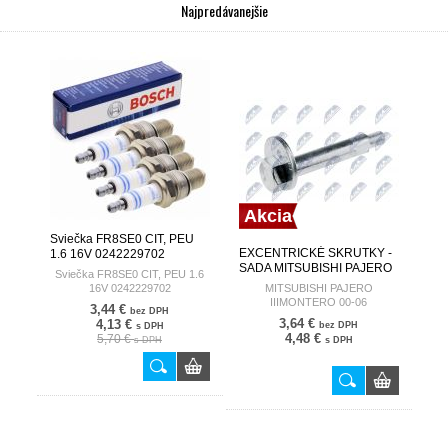
Najpredávanejšie
Akcia
Sviečka FR8SE0 CIT, PEU
EXCENTRICKÉ SKRUTKY -
1.6 16V 0242229702
SADA MITSUBISHI PAJERO
BOSCH GERMANY
Sviečka FR8SE0 CIT, PEU 1.6
IIIMONTERO 00-06
16V 0242229702
MITSUBISHI PAJERO
MR418674 ZWT-MS-040S
IIIMONTERO 00-06
3,44 €
bez DPH
3,64 €
4,13 €
bez DPH
s DPH
4,48 €
5,70 €
s DPH
s DPH