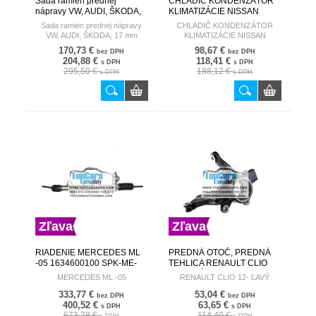
Sada ramien prednej
CHLADIČ KONDENZÁTOR
nápravy VW, AUDI, ŠKODA,
KLIMATIZÁCIE NISSAN
17 mm DENCKERMANN
QASHQAI (J10) (07-) 2.0 DCI
Sada ramien prednej nápravy
CHLADIČ KONDENZÁTOR
(S VYSÚŠAČOM) 92100-
VW, AUDI, ŠKODA, 17 mm
KLIMATIZÁCIE NISSAN
JD700
QASHQAI (J10) (07-) 2.0 DCI (S
170,73 €
98,67 €
bez DPH
bez DPH
VYSÚŠAČOM) 92100-JD700
204,88 €
118,41 €
s DPH
s DPH
295,50 €
188,12 €
s DPH
s DPH
Zľava
Zľava
RIADENIE MERCEDES ML
PREDNÁ OTOČ, PREDNÁ
-05 1634600100 SPK-ME-
TEHLICA RENAULT CLIO
003
12- ĽAVÝ 400158668R ZZP-
MERCEDES ML -05
RENAULT CLIO 12- ĽAVÝ
RE-016
333,77 €
53,04 €
bez DPH
bez DPH
400,52 €
63,65 €
s DPH
s DPH
673,78 €
114,40 €