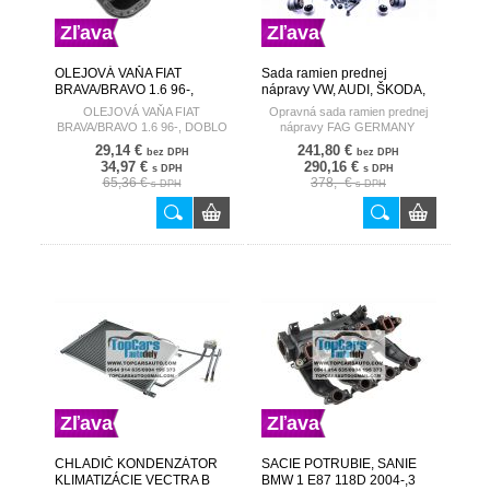
Zľava
Zľava
OLEJOVÁ VAŇA FIAT
Sada ramien prednej
BRAVA/BRAVO 1.6 96-,
nápravy VW, AUDI, ŠKODA,
DOBLO 1.6 01-, STILO 1.6
22 mm FAG GERMANY
OLEJOVÁ VAŇA FIAT
Opravná sada ramien prednej
01-, MULTIPLA 1.6 99-
BRAVA/BRAVO 1.6 96-, DOBLO
nápravy FAG GERMANY
46764098
1.6 01-, STILO 1.6 01-,
29,14 €
241,80 €
bez DPH
bez DPH
MULTIPLA 1.6 99- 46764098
34,97 €
290,16 €
s DPH
s DPH
65,36 €
378,- €
s DPH
s DPH
Zľava
Zľava
CHLADIČ KONDENZÁTOR
SACIE POTRUBIE, SANIE
KLIMATIZÁCIE VECTRA B
BMW 1 E87 118D 2004-,3