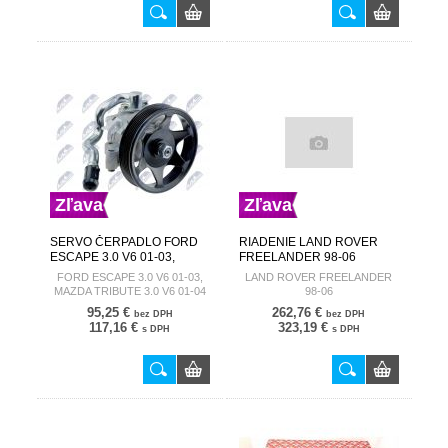
Zľava
Zľava
SERVO ČERPADLO FORD
RIADENIE LAND ROVER
ESCAPE 3.0 V6 01-03,
FREELANDER 98-06
MAZDA TRIBUTE 3.0 V6 01-
QAB102370 SPK-LR-000
FORD ESCAPE 3.0 V6 01-03,
LAND ROVER FREELANDER
04 5L8Z3A674BA SPW-CH-
MAZDA TRIBUTE 3.0 V6 01-04
98-06
026
95,25 €
262,76 €
bez DPH
bez DPH
117,16 €
323,19 €
s DPH
s DPH