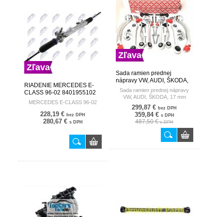
Zľava
Zľava
Sada ramien prednej
nápravy VW, AUDI, ŠKODA,
RIADENIE MERCEDES E-
17 mm FEBI BILSTEIN
Sada ramien prednej nápravy
CLASS 96-02 8401955102
GERMANY
VW, AUDI, ŠKODA, 17 mm
SPK-ME-005
MERCEDES E-CLASS 96-02
299,87 €
bez DPH
228,19 €
359,84 €
bez DPH
s DPH
280,67 €
487,50 €
s DPH
s DPH