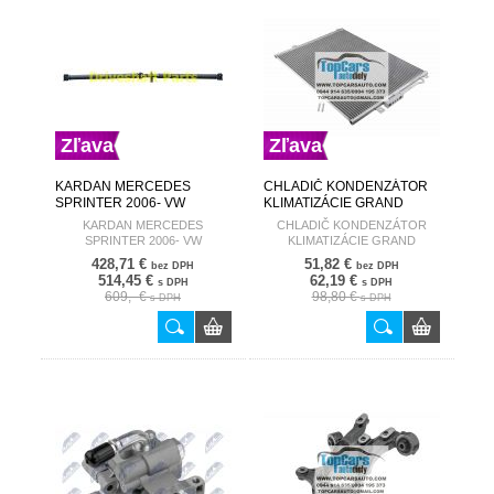
Zľava
Zľava
KARDAN MERCEDES
CHLADIČ KONDENZÁTOR
SPRINTER 2006- VW
KLIMATIZÁCIE GRAND
CRAFTER OE: A9064107116
CHEROKEE (WJ, WG) (99-)
KARDAN MERCEDES
CHLADIČ KONDENZÁTOR
EDRIVE
2.7 CRD (BEZ VYSÚŠAČA)
SPRINTER 2006- VW
KLIMATIZÁCIE GRAND
55115918AB
CRAFTER OE: A9064107116
CHEROKEE (WJ, WG) (99-) 2.7
428,71 €
51,82 €
bez DPH
bez DPH
CRD (BEZ VYSÚŠAČA)
514,45 €
62,19 €
s DPH
s DPH
55115918AB
609,- €
98,80 €
s DPH
s DPH