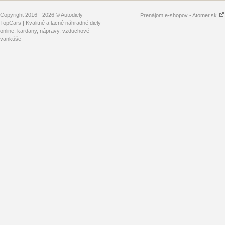
Copyright 2016 - 2026 © Autodiely
Prenájom e-shopov - Atomer.sk
TopCars | Kvalitné a lacné náhradné diely
online, kardany, nápravy, vzduchové
vankúše