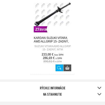
Zľava
KARDAN SUZUKI VITARA
AWD ALLGRIP 15- ZADNÝ,
MTM 27100-54P00 NWN-
SUZUKI VITARA AWD ALLGRIP
SU-029
15- ZADNÝ, MTM
233,08 €
bez DPH
286,69 €
s DPH
390,61 €
s DPH
RÝCHLE INFORMÁCIE
NA STIAHNUTIE