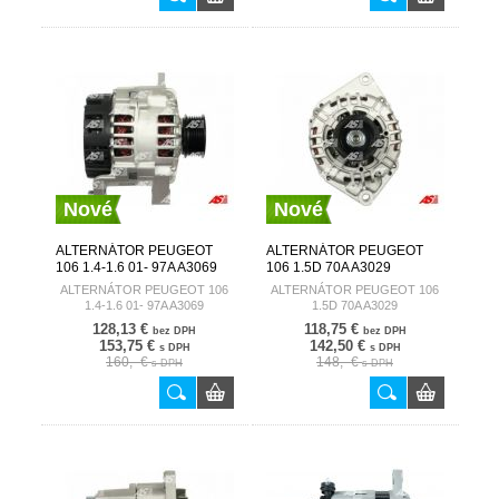
Nové
Nové
ALTERNÁTOR PEUGEOT
ALTERNÁTOR PEUGEOT
106 1.4-1.6 01- 97A A3069
106 1.5D 70A A3029
AUTOSTARTER
AUTOSTARTER
ALTERNÁTOR PEUGEOT 106
ALTERNÁTOR PEUGEOT 106
1.4-1.6 01- 97A A3069
1.5D 70A A3029
128,13 €
118,75 €
bez DPH
bez DPH
153,75 €
142,50 €
s DPH
s DPH
160,- €
148,- €
s DPH
s DPH