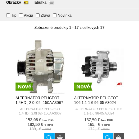
Obrázky
Tabuľka
Tip
Akcia
Zľava
Novinka
Zobrazené produkty
1 - 17
z celkových
17
Nové
Nové
ALTERNÁTOR PEUGEOT
ALTERNÁTOR PEUGEOT
1.4HDI, 2.0I 02- 150A A3067
106 1.1-1.6 96-05 A3024
AUTOSTARTER
AUTOSTARTER
ALTERNÁTOR PEUGEOT
ALTERNÁTOR PEUGEOT 106
1.4HDI, 2.0I 02- 150A A3067
1.1-1.6 96-05 A3024
152,08 €
137,50 €
bez DPH
bez DPH
182,50 €
165,- €
s DPH
s DPH
189,- €
172,- €
s DPH
s DPH