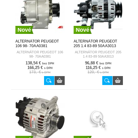
Nové
Nové
ALTERNÁTOR PEUGEOT
ALTERNÁTOR PEUGEOT
106 98- 70A A0381
205 1.4 83-89 50A A3013
AUTOSTARTER
AUTOSTARTER
ALTERNÁTOR PEUGEOT 106
ALTERNÁTOR PEUGEOT 205
98- 70A A0381
1.4 83-89 50A A3013
138,54 €
96,88 €
bez DPH
bez DPH
166,25 €
116,25 €
s DPH
s DPH
173,- €
120,- €
s DPH
s DPH