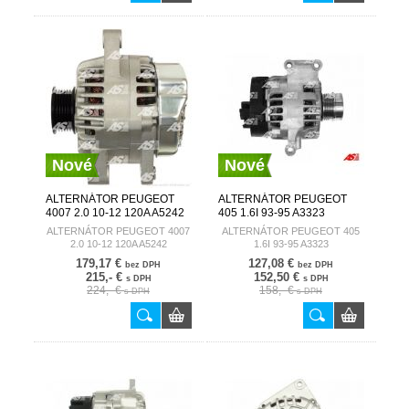
Nové
Nové
ALTERNÁTOR PEUGEOT
ALTERNÁTOR PEUGEOT
4007 2.0 10-12 120A A5242
405 1.6I 93-95 A3323
AUTOSTARTER
AUTOSTARTER
ALTERNÁTOR PEUGEOT 4007
ALTERNÁTOR PEUGEOT 405
2.0 10-12 120A A5242
1.6I 93-95 A3323
179,17 €
127,08 €
bez DPH
bez DPH
215,- €
152,50 €
s DPH
s DPH
224,- €
158,- €
s DPH
s DPH