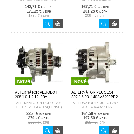
406, 607, 806 150A A3051
1.0-1.2 12- 90A A6124
142,71 €
167,71 €
bez DPH
bez DPH
171,25 €
201,25 €
s DPH
s DPH
178,- €
209,- €
s DPH
s DPH
Nové
Nové
ALTERNÁTOR PEUGEOT
ALTERNÁTOR PEUGEOT
208 1.0-1.2 12- 90A
307 1.6 03- 140A A3299PR2
A6124(DENSO)
AUTOSTARTER
ALTERNÁTOR PEUGEOT 208
ALTERNÁTOR PEUGEOT 307
AUTOSTARTER
1.0-1.2 12- 90A A6124(DENSO)
1.6 03- 140A A3299PR2
225,- €
164,58 €
bez DPH
bez DPH
270,- €
197,50 €
s DPH
s DPH
280,- €
205,- €
s DPH
s DPH