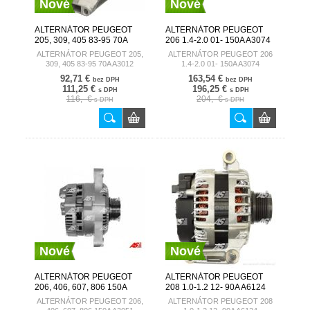
Nové
Nové
ALTERNÁTOR PEUGEOT
ALTERNÁTOR PEUGEOT
205, 309, 405 83-95 70A
206 1.4-2.0 01- 150A A3074
A3012 AUTOSTARTER
AUTOSTARTER
ALTERNÁTOR PEUGEOT 205,
ALTERNÁTOR PEUGEOT 206
309, 405 83-95 70A A3012
1.4-2.0 01- 150A A3074
92,71 €
163,54 €
bez DPH
bez DPH
111,25 €
196,25 €
s DPH
s DPH
116,- €
204,- €
s DPH
s DPH
Nové
Nové
ALTERNÁTOR PEUGEOT
ALTERNÁTOR PEUGEOT
206, 406, 607, 806 150A
208 1.0-1.2 12- 90A A6124
A3051 AUTOSTARTER
AUTOSTARTER
ALTERNÁTOR PEUGEOT 206,
ALTERNÁTOR PEUGEOT 208