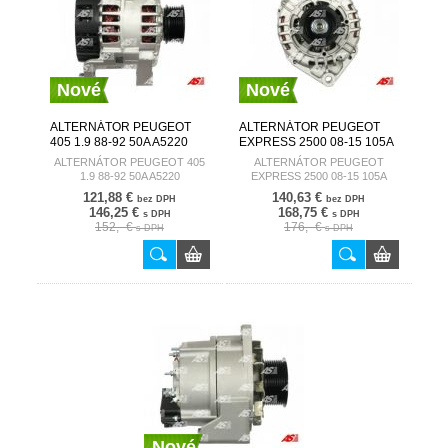
Nové
Nové
ALTERNÁTOR PEUGEOT
ALTERNÁTOR PEUGEOT
405 1.9 88-92 50A A5220
EXPRESS 2500 08-15 105A
AUTOSTARTER
A0466 AUTOSTARTER
ALTERNÁTOR PEUGEOT 405
ALTERNÁTOR PEUGEOT
1.9 88-92 50A A5220
EXPRESS 2500 08-15 105A
A0466
121,88 €
140,63 €
bez DPH
bez DPH
146,25 €
168,75 €
s DPH
s DPH
152,- €
176,- €
s DPH
s DPH
Nové