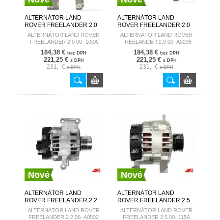
ALTERNÁTOR LAND
ALTERNÁTOR LAND
ROVER FREELANDER 2.0
ROVER FREELANDER 2.0
00- 100A A3272
00- A0296 AUTOSTARTER
ALTERNÁTOR LAND ROVER
ALTERNÁTOR LAND ROVER
AUTOSTARTER
FREELANDER 2.0 00- 100A
FREELANDER 2.0 00- A0296
A3272
184,38 €
184,38 €
bez DPH
bez DPH
221,25 €
221,25 €
s DPH
s DPH
231,- €
231,- €
s DPH
s DPH
Nové
Nové
ALTERNÁTOR LAND
ALTERNÁTOR LAND
ROVER FREELANDER 2.2
ROVER FREELANDER 2.5
06- A0502 AUTOSTARTER
00- 115A A6006
ALTERNÁTOR LAND ROVER
ALTERNÁTOR LAND ROVER
AUTOSTARTER
FREELANDER 2.2 06- A0502
FREELANDER 2.5 00- 115A