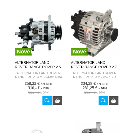
Nové
Nové
ALTERNÁTOR LAND
ALTERNÁTOR LAND
ROVER RANGE ROVER 2.5
ROVER RANGE ROVER 2.7
94-02 100A A4055(DENSO)
05- 150A A6080
ALTERNÁTOR LAND ROVER
ALTERNÁTOR LAND ROVER
AUTOSTARTER
AUTOSTARTER
RANGE ROVER 2.5 94-02 100A
RANGE ROVER 2.7 05- 150A
A4055(DENSO)
A6080
258,33 €
234,38 €
bez DPH
bez DPH
310,- €
281,25 €
s DPH
s DPH
322,- €
292,- €
s DPH
s DPH