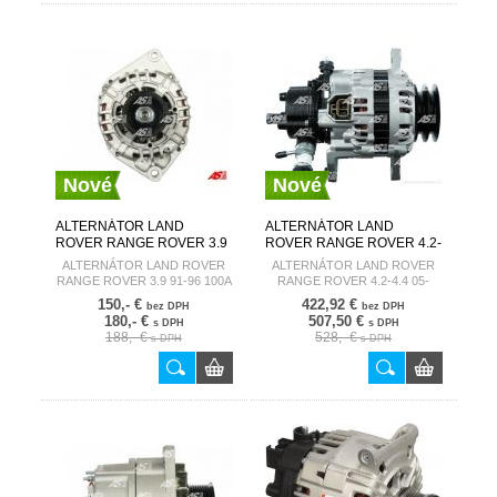
Nové
Nové
ALTERNÁTOR LAND
ALTERNÁTOR LAND
ROVER RANGE ROVER 3.9
ROVER RANGE ROVER 4.2-
91-96 100A A4101
4.4 05- 150A A6045(DENSO)
ALTERNÁTOR LAND ROVER
ALTERNÁTOR LAND ROVER
AUTOSTARTER
AUTOSTARTER
RANGE ROVER 3.9 91-96 100A
RANGE ROVER 4.2-4.4 05-
A4101
150A A6045(DENSO)
150,- €
422,92 €
bez DPH
bez DPH
180,- €
507,50 €
s DPH
s DPH
188,- €
528,- €
s DPH
s DPH