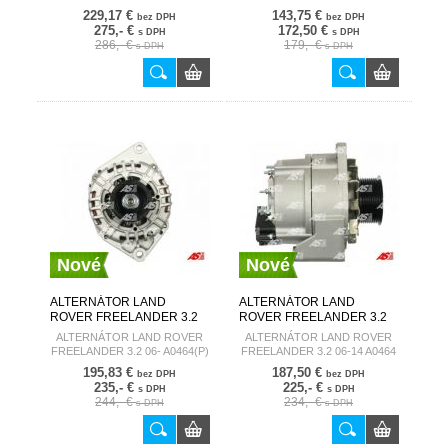
A6006
229,17 €
143,75 €
bez DPH
bez DPH
275,- €
172,50 €
s DPH
s DPH
286,- €
179,- €
s DPH
s DPH
Nové
Nové
ALTERNÁTOR LAND
ALTERNÁTOR LAND
ROVER FREELANDER 3.2
ROVER FREELANDER 3.2
06- A0464(P)
06-14 A0464 AUTOSTARTER
ALTERNÁTOR LAND ROVER
ALTERNÁTOR LAND ROVER
AUTOSTARTER
FREELANDER 3.2 06- A0464(P)
FREELANDER 3.2 06-14 A0464
195,83 €
187,50 €
bez DPH
bez DPH
235,- €
225,- €
s DPH
s DPH
244,- €
234,- €
s DPH
s DPH