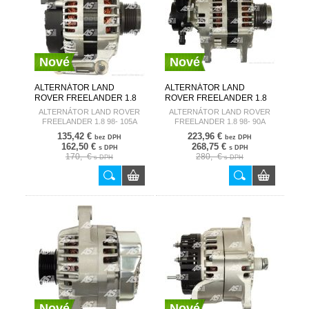
Nové
Nové
ALTERNÁTOR LAND
ALTERNÁTOR LAND
ROVER FREELANDER 1.8
ROVER FREELANDER 1.8
98- 105A A6205
98- 90A A6191(DENSO)
ALTERNÁTOR LAND ROVER
ALTERNÁTOR LAND ROVER
AUTOSTARTER
AUTOSTARTER
FREELANDER 1.8 98- 105A
FREELANDER 1.8 98- 90A
A6205
A6191(DENSO)
135,42 €
223,96 €
bez DPH
bez DPH
162,50 €
268,75 €
s DPH
s DPH
170,- €
280,- €
s DPH
s DPH
Nové
Nové