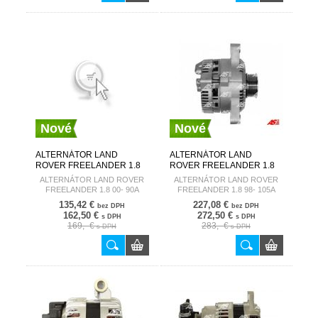
Nové
Nové
ALTERNÁTOR LAND
ALTERNÁTOR LAND
ROVER FREELANDER 1.8
ROVER FREELANDER 1.8
00- 90A A6002
98- 105A A6091(DENSO)
ALTERNÁTOR LAND ROVER
ALTERNÁTOR LAND ROVER
AUTOSTARTER
AUTOSTARTER
FREELANDER 1.8 00- 90A
FREELANDER 1.8 98- 105A
A6002
A6091(DENSO)
135,42 €
227,08 €
bez DPH
bez DPH
162,50 €
272,50 €
s DPH
s DPH
169,- €
283,- €
s DPH
s DPH