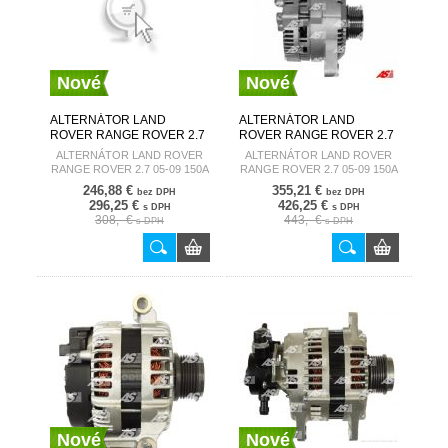
Nové
Nové
ALTERNÁTOR LAND
ALTERNÁTOR LAND
ROVER RANGE ROVER 2.7
ROVER RANGE ROVER 2.7
05-09 150A A6082
05-09 150A A6082(DENSO)
ALTERNÁTOR LAND ROVER
ALTERNÁTOR LAND ROVER
AUTOSTARTER
AUTOSTARTER
RANGE ROVER 2.7 05-09 150A
RANGE ROVER 2.7 05-09 150A
A6082
A6082(DENSO)
246,88 €
355,21 €
bez DPH
bez DPH
296,25 €
426,25 €
s DPH
s DPH
308,- €
443,- €
s DPH
s DPH
Nové
Nové