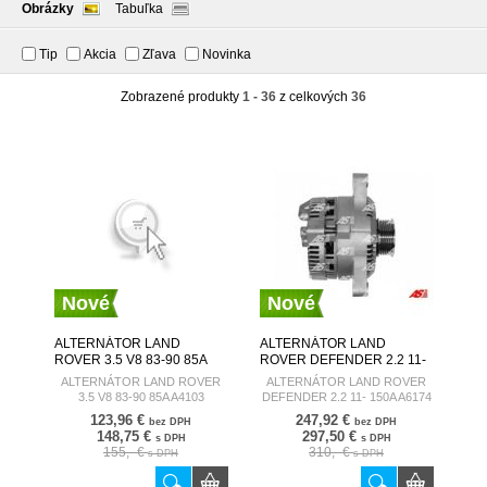
Obrázky
Tabuľka
Tip
Akcia
Zľava
Novinka
Zobrazené produkty
1 - 36
z celkových
36
Nové
Nové
ALTERNÁTOR LAND
ALTERNÁTOR LAND
ROVER 3.5 V8 83-90 85A
ROVER DEFENDER 2.2 11-
A4103 AUTOSTARTER
150A A6174 AUTOSTARTER
ALTERNÁTOR LAND ROVER
ALTERNÁTOR LAND ROVER
3.5 V8 83-90 85A A4103
DEFENDER 2.2 11- 150A A6174
123,96 €
247,92 €
bez DPH
bez DPH
148,75 €
297,50 €
s DPH
s DPH
155,- €
310,- €
s DPH
s DPH