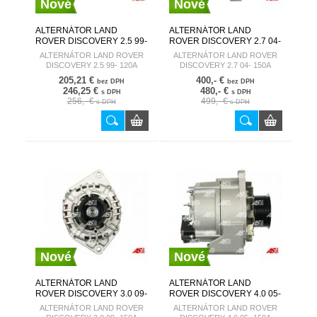
Nové
Nové
ALTERNÁTOR LAND
ALTERNÁTOR LAND
ROVER DISCOVERY 2.5 99-
ROVER DISCOVERY 2.7 04-
120A A6230 AUTOSTARTER
150A A6080(DENSO)
ALTERNÁTOR LAND ROVER
ALTERNÁTOR LAND ROVER
AUTOSTARTER
DISCOVERY 2.5 99- 120A
DISCOVERY 2.7 04- 150A
A6230
A6080(DENSO)
205,21 €
400,- €
bez DPH
bez DPH
246,25 €
480,- €
s DPH
s DPH
256,- €
499,- €
s DPH
s DPH
Nové
Nové
ALTERNÁTOR LAND
ALTERNÁTOR LAND
ROVER DISCOVERY 3.0 09-
ROVER DISCOVERY 4.0 05-
150A A6248 AUTOSTARTER
150A A6043 AUTOSTARTER
ALTERNÁTOR LAND ROVER
ALTERNÁTOR LAND ROVER