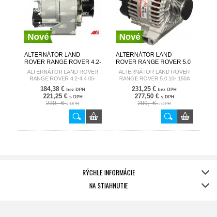
Nové
Nové
ALTERNÁTOR LAND
ALTERNÁTOR LAND
ROVER RANGE ROVER 4.2-
ROVER RANGE ROVER 5.0
4.4 05- A6045
10- 150A A6235
ALTERNÁTOR LAND ROVER
ALTERNÁTOR LAND ROVER
AUTOSTARTER
AUTOSTARTER
RANGE ROVER 4.2-4.4 05-
RANGE ROVER 5.0 10- 150A
A6045
A6235
184,38 €
231,25 €
bez DPH
bez DPH
221,25 €
277,50 €
s DPH
s DPH
230,- €
289,- €
s DPH
s DPH
RÝCHLE INFORMÁCIE
NA STIAHNUTIE