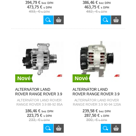
A6044(DENSO)
A6081(DENSO)
394,79 €
386,46 €
bez DPH
bez DPH
473,75 €
463,75 €
s DPH
s DPH
493,- €
482,- €
s DPH
s DPH
Nové
Nové
ALTERNÁTOR LAND
ALTERNÁTOR LAND
ROVER RANGE ROVER 3.9
ROVER RANGE ROVER 3.9
88-92 85A A6264(DENSO)
90-94 120A A6195(DENSO)
ALTERNÁTOR LAND ROVER
ALTERNÁTOR LAND ROVER
AUTOSTARTER
AUTOSTARTER
RANGE ROVER 3.9 88-92 85A
RANGE ROVER 3.9 90-94 120A
A6264(DENSO)
A6195(DENSO)
186,46 €
239,58 €
bez DPH
bez DPH
223,75 €
287,50 €
s DPH
s DPH
233,- €
300,- €
s DPH
s DPH