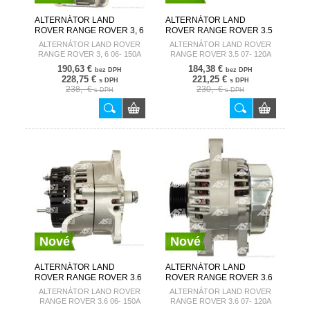
ALTERNÁTOR LAND
ALTERNÁTOR LAND
ROVER RANGE ROVER 3, 6
ROVER RANGE ROVER 3.5
06- 150A A6044
07- 120A A6081
ALTERNÁTOR LAND ROVER
ALTERNÁTOR LAND ROVER
AUTOSTARTER
AUTOSTARTER
RANGE ROVER 3, 6 06- 150A
RANGE ROVER 3.5 07- 120A
A6044
A6081
190,63 €
184,38 €
bez DPH
bez DPH
228,75 €
221,25 €
s DPH
s DPH
238,- €
230,- €
s DPH
s DPH
Nové
Nové
ALTERNÁTOR LAND
ALTERNÁTOR LAND
ROVER RANGE ROVER 3.6
ROVER RANGE ROVER 3.6
06- 150A A6044(DENSO)
07- 120A A6081(DENSO)
ALTERNÁTOR LAND ROVER
ALTERNÁTOR LAND ROVER
AUTOSTARTER
AUTOSTARTER
RANGE ROVER 3.6 06- 150A
RANGE ROVER 3.6 07- 120A