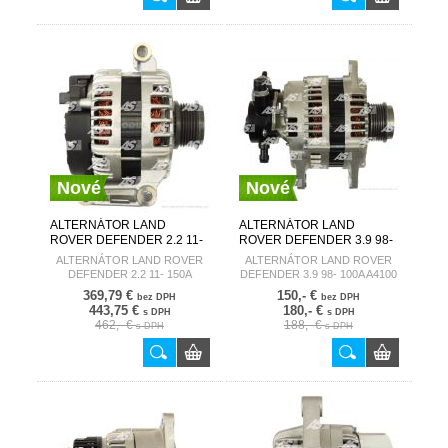
Nové
Nové
ALTERNÁTOR LAND
ALTERNÁTOR LAND
ROVER DEFENDER 2.2 11-
ROVER DEFENDER 3.9 98-
150A A6174(DENSO)
100A A4100 AUTOSTARTER
ALTERNÁTOR LAND ROVER
ALTERNÁTOR LAND ROVER
AUTOSTARTER
DEFENDER 2.2 11- 150A
DEFENDER 3.9 98- 100A A4100
A6174(DENSO)
369,79 €
150,- €
bez DPH
bez DPH
443,75 €
180,- €
s DPH
s DPH
462,- €
188,- €
s DPH
s DPH