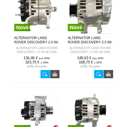
Nové
Nové
ALTERNÁTOR LAND
ALTERNÁTOR LAND
ROVER DISCOVERY 2.0 94-
ROVER DISCOVERY 2.5 89-
98 100A A4032
98 100A A4055
ALTERNÁTOR LAND ROVER
ALTERNÁTOR LAND ROVER
AUTOSTARTER
AUTOSTARTER
DISCOVERY 2.0 94-98 100A
DISCOVERY 2.5 89-98 100A
A4032
A4055
136,46 €
140,63 €
bez DPH
bez DPH
163,75 €
168,75 €
s DPH
s DPH
170,- €
175,- €
s DPH
s DPH