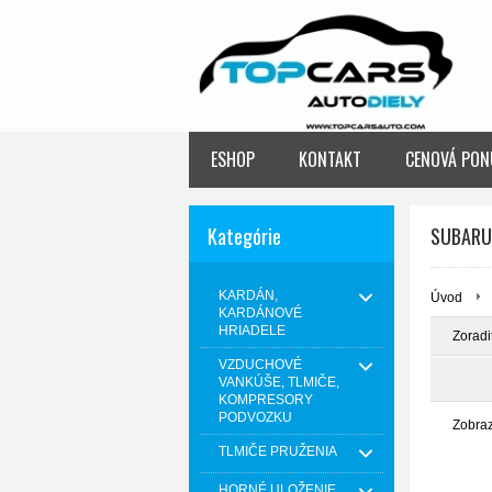
ESHOP
KONTAKT
CENOVÁ PON
Kategórie
SUBARU
KARDÁN,
Úvod
KARDÁNOVÉ
HRIADELE
Zoradi
VZDUCHOVÉ
VANKÚŠE, TLMIČE,
KOMPRESORY
PODVOZKU
Zobra
TLMIČE PRUŽENIA
HORNÉ ULOŽENIE