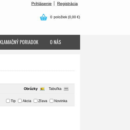
Prihlásenie
Registrácia
0
položiek
(0,00 €)
KLAMAČNÝ PORIADOK
O NÁS
Obrázky
Tabuľka
Tip
Akcia
Zľava
Novinka