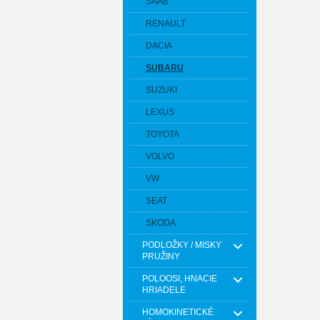
SAAB
RENAULT
DACIA
SUBARU
SUZUKI
LEXUS
TOYOTA
VOLVO
VW
SEAT
SKODA
PODLOŽKY / MISKY
PRUŽINY
POLOOSI, HNACIE
HRIADELE
HOMOKINETICKÉ