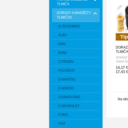
TLMIČA
DORAZY A MANŽETY
TLMIČOV
ALFA ROMEO
AUDI
Tip
MINI
DORAZ
TLMIČA
BMW
FOREST
DORAZY
20371F
CITROEN
SADA S
02 /ZA
14,17 
PEUGEOT
17,43 
DAIHATSU
DAEWOO
SSANGYONG
Na str
CHEVROLET
FORD
FIAT