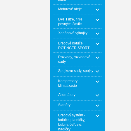
kufra
Motorové oleje
DPF Filtre, filtre
pevných častíc
Xenónové výbojky
Brzdové kotúče
ROTINGER SPORT
Rozvody, rozvodové
sady
Spojkové sady, spojky
Kompresory
klimatizácie
Alternátory
Štartéry
Brzdový systém -
kotúče, platničky,
bubny, čeľuste,
hadičky