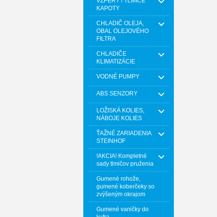
VZPERY / TLMIČE
KAPOTY
CHLADIČ OLEJA,
OBAL OLEJOVÉHO
FILTRA
CHLADIČE
KLIMATIZÁCIE
VODNÉ PUMPY
ABS SENZORY
LOŽISKÁ KOLIES,
NÁBOJE KOLIES
ŤAŽNÉ ZARIADENIA
STEINHOF
!AKCIA! Kompletné
sady tlmičov pruženia
Gumené rohože,
gumené koberčeky so
zvýšeným okrajom
Gumené vaničky do