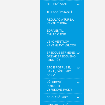
OLEJOVÉ VANE
TURBODÚCHADLÁ
REGULÁCIA TURBA,
VENTIL TURBA
EGR VENTIL,
CHLADIČ EGR
VEKO VENTILOV,
KRYT HLAVY VALCOV
BRZDOVÉ STRMENE,
DRŽIAK BRZDOVÉHO
STRMEŇA
SACIE POTRUBIE,
SANIE, ZÁSLEPKY
SANIA
VÝFUKOVÉ
POTRUBIE,
VÝFUKOVÉ ZVODY
KATALYZÁTORY