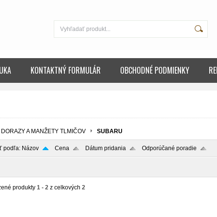
UKA
KONTAKTNÝ FORMULÁR
OBCHODNÉ PODMIENKY
RE
DORAZY A MANŽETY TLMIČOV
SUBARU
ť podľa:
Názov
Cena
Dátum pridania
Odporúčané poradie
zené produkty
1 - 2
z celkových
2