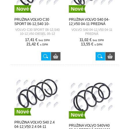
Nové
Nové
PRUŽINA VOLVO C30
PRUŽINA VOLVO S40 04-
SPORT 06-12,S40 10-
12,V50 04-11 PREDNÁ
12,V50 DIESEL 05-12
30666205
VOLVO C30 SPORT 06-12,S40
VOLVO S40 04-12,V50 04-11
PREDNÁ 30714368
10-12,V50 DIESEL 05-12
PREDNÁ
PREDNÁ
17,41 €
11,02 €
bez DPH
bez DPH
21,42 €
13,55 €
s DPH
s DPH
Nové
Nové
PRUŽINA VOLVO S40 2.4
PRUŽINA VOLVO S40V40
04-12,V50 2.4 04-11