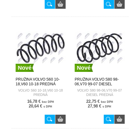
Nové
Nové
PRUŽINA VOLVO S60 10-
PRUŽINA VOLVO S80 98-
18,V60 10-18 PREDNÁ
06,V70 99-07 DIESEL
31255515
PREDNÁ 9465472
VOLVO S60 10-18,V60 10-18
VOLVO S80 98-06,V70 99-07
PREDNÁ
DIESEL PREDNÁ
16,78 €
22,75 €
bez DPH
bez DPH
20,64 €
27,98 €
s DPH
s DPH