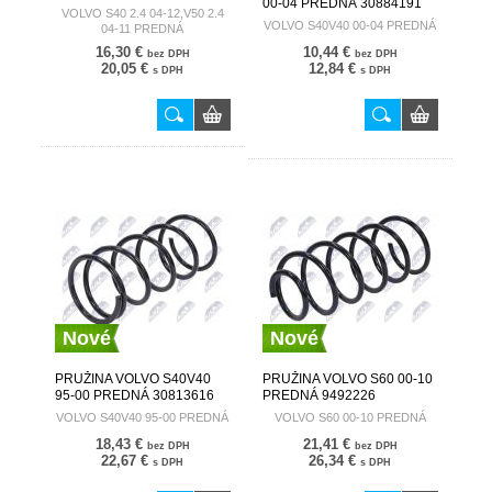
00-04 PREDNÁ 30884191
PREDNÁ 30666204
VOLVO S40 2.4 04-12,V50 2.4
VOLVO S40V40 00-04 PREDNÁ
04-11 PREDNÁ
16,30 €
10,44 €
bez DPH
bez DPH
20,05 €
12,84 €
s DPH
s DPH
Nové
Nové
PRUŽINA VOLVO S40V40
PRUŽINA VOLVO S60 00-10
95-00 PREDNÁ 30813616
PREDNÁ 9492226
VOLVO S40V40 95-00 PREDNÁ
VOLVO S60 00-10 PREDNÁ
18,43 €
21,41 €
bez DPH
bez DPH
22,67 €
26,34 €
s DPH
s DPH