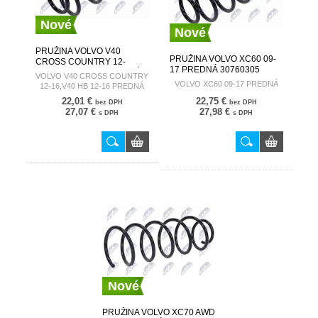
Nové
Nové
PRUŽINA VOLVO V40
PRUŽINA VOLVO XC60 09-
CROSS COUNTRY 12-
17 PREDNÁ 30760305
16,V40 HB 12-16 PREDNÁ
VOLVO V40 CROSS COUNTRY
31387507
VOLVO XC60 09-17 PREDNÁ
12-16,V40 HB 12-16 PREDNÁ
22,01 €
22,75 €
bez DPH
bez DPH
27,07 €
27,98 €
s DPH
s DPH
Nové
PRUŽINA VOLVO XC70 AWD