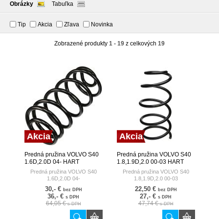
Obrázky
Tabuľka
Tip
Akcia
Zľava
Novinka
Zobrazené produkty
1 - 19
z celkových
19
Akcia
Akcia
Predná pružina VOLVO S40
Predná pružina VOLVO S40
1.6D,2.0D 04- HART
1.8,1.9D,2.0 00-03 HART
Predná pružina VOLVO S40
Predná pružina VOLVO S40
1.6D,2.0D 04-
1.8,1.9D,2.0 00-03
30,- €
22,50 €
bez DPH
bez DPH
36,- €
27,- €
s DPH
s DPH
64,05 €
47,74 €
s DPH
s DPH