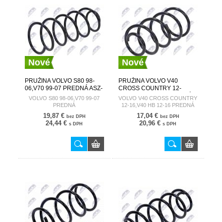
Nové
Nové
PRUŽINA VOLVO S80 98-
PRUŽINA VOLVO V40
06,V70 99-07 PREDNÁ ASZ-
CROSS COUNTRY 12-
VV-003
16,V40 HB 12-16 PREDNÁ
VOLVO S80 98-06,V70 99-07
VOLVO V40 CROSS COUNTRY
31387506
PREDNÁ
12-16,V40 HB 12-16 PREDNÁ
19,87 €
17,04 €
bez DPH
bez DPH
24,44 €
20,96 €
s DPH
s DPH