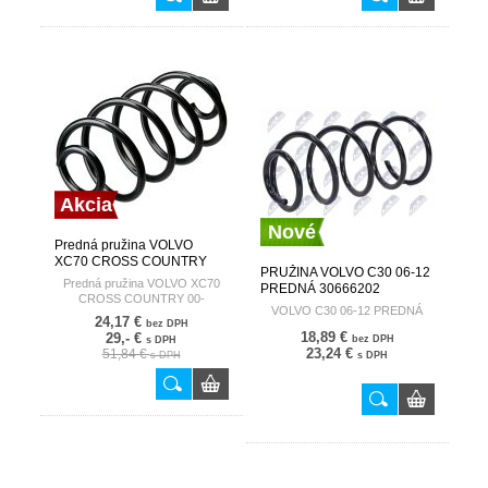
Akcia
Nové
Predná pružina VOLVO
XC70 CROSS COUNTRY
PRUŽINA VOLVO C30 06-12
00- HART
Predná pružina VOLVO XC70
PREDNÁ 30666202
CROSS COUNTRY 00-
VOLVO C30 06-12 PREDNÁ
24,17 €
bez DPH
18,89 €
29,- €
bez DPH
s DPH
23,24 €
51,84 €
s DPH
s DPH