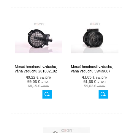
Merač hmotnosti vzduchu,
Merač hmotnosti vzduchu,
váha vzduchu 281002182
váha vzduchu 5WK9607
07SKV072
07SKV120
49,22 €
43,05 €
bez DPH
bez DPH
59,06 €
51,66 €
s DPH
s DPH
68,15 €
59,62 €
s DPH
s DPH