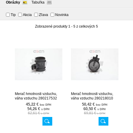
Obrázky
Tabuľka
Tip
Akcia
Zľava
Novinka
Zobrazené produkty
1 - 5
z celkových
5
Merač hmotnosti vzduchu,
Merač hmotnosti vzduchu,
váha vzduchu 280217532
váha vzduchu 280218010
07SKV030
07SKV040
45,22 €
50,42 €
bez DPH
bez DPH
54,26 €
60,50 €
s DPH
s DPH
62,61 €
69,81 €
s DPH
s DPH