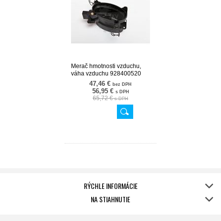
Merač hmotnosti vzduchu,
váha vzduchu 928400520
07SKV098
47,46 €
bez DPH
56,95 €
s DPH
65,72 €
s DPH
RÝCHLE INFORMÁCIE
NA STIAHNUTIE