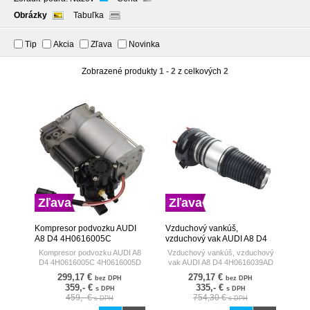
Obrázky
Tabuľka
Tip
Akcia
Zľava
Novinka
Zobrazené produkty
1 - 2
z celkových
2
Zľava
Zľava
Kompresor podvozku AUDI
Vzduchový vankúš,
A8 D4 4H0616005C
vzduchový vak AUDI A8 D4
4H0616005D 4H0616006
4H0616039AD
Kompresor podvozku AUDI A8
Vzduchový vankúš, vzduchový
4H0616039AP
D4 4H0616005C 4H0616005D
vak AUDI A8 D4 4H0616039AD
4G0616039AD 95B616039
4H0616006
4H0616039AP 4G0616039AD
299,17 €
279,17 €
bez DPH
bez DPH
4G0616039AL
95B616039 4G0616039AL
359,- €
335,- €
s DPH
s DPH
4G0616039AF
4G0616039AF 4G0616039AB
459,- €
754,30 €
s DPH
s DPH
4G0616039AB 4G0616039T
4G0616039T PREDNÝ