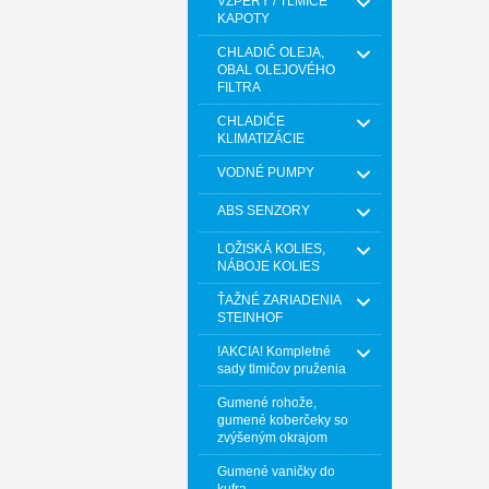
VZPERY / TLMIČE
KAPOTY
CHLADIČ OLEJA,
OBAL OLEJOVÉHO
FILTRA
CHLADIČE
KLIMATIZÁCIE
VODNÉ PUMPY
ABS SENZORY
LOŽISKÁ KOLIES,
NÁBOJE KOLIES
ŤAŽNÉ ZARIADENIA
STEINHOF
!AKCIA! Kompletné
sady tlmičov pruženia
Gumené rohože,
gumené koberčeky so
zvýšeným okrajom
Gumené vaničky do