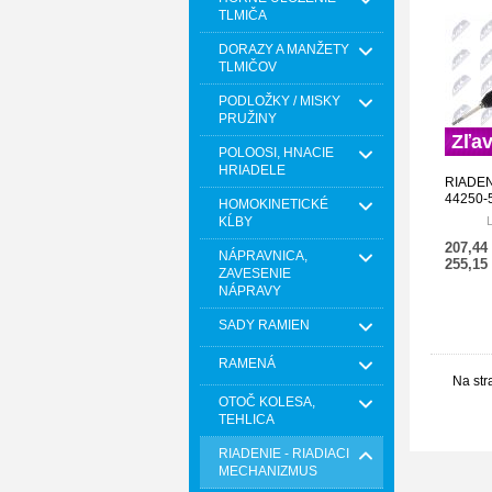
TLMIČA
DORAZY A MANŽETY
TLMIČOV
PODLOŽKY / MISKY
PRUŽINY
Zľa
POLOOSI, HNACIE
HRIADELE
RIADEN
44250-
HOMOKINETICKÉ
KĹBY
207,44
NÁPRAVNICA,
255,15
ZAVESENIE
NÁPRAVY
SADY RAMIEN
RAMENÁ
Na str
OTOČ KOLESA,
TEHLICA
RIADENIE - RIADIACI
MECHANIZMUS