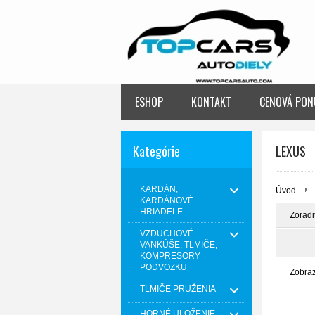
ESHOP
KONTAKT
CENOVÁ PON
Kategórie
LEXUS
KARDÁN,
Úvod
KARDÁNOVÉ
HRIADELE
Zoradi
VZDUCHOVÉ
VANKÚŠE, TLMIČE,
KOMPRESORY
PODVOZKU
Zobra
TLMIČE PRUŽENIA
HORNÉ ULOŽENIE