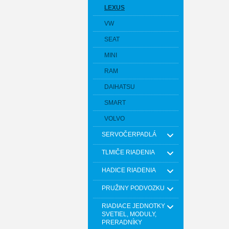
LEXUS
VW
SEAT
MINI
RAM
DAIHATSU
SMART
VOLVO
SERVOČERPADLÁ
TLMIČE RIADENIA
HADICE RIADENIA
PRUŽINY PODVOZKU
RIADIACE JEDNOTKY
SVETIEL, MODULY,
PRERADNÍKY