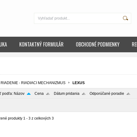
UKA
KONTAKTNÝ FORMULÁR
OBCHODNÉ PODMIENKY
RE
RIADENIE - RIADIACI MECHANIZMUS
LEXUS
ť podľa:
Názov
Cena
Dátum pridania
Odporúčané poradie
zené produkty
1 - 3
z celkových
3