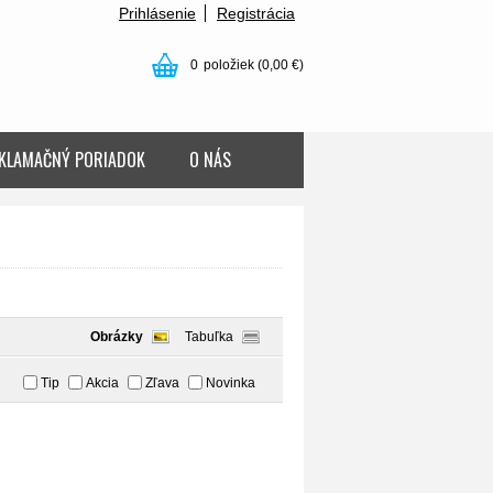
Prihlásenie
Registrácia
0
položiek
(0,00 €)
KLAMAČNÝ PORIADOK
O NÁS
Obrázky
Tabuľka
Tip
Akcia
Zľava
Novinka