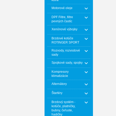
kufra
Motorové oleje
DPF Filtre, filtre
pevných častíc
Xenónové výbojky
Brzdové kotúče
ROTINGER SPORT
Rozvody, rozvodové
sady
Spojkové sady, spojky
Kompresory
klimatizácie
Alternátory
Štartéry
Brzdový systém -
kotúče, platničky,
bubny, čeľuste,
hadičky