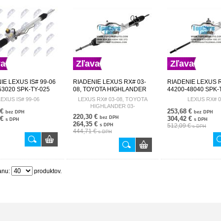
va
Zľava
Zľava
IE LEXUS IS# 99-06
RIADENIE LEXUS RX# 03-
RIADENIE LEXUS R
53020 SPK-TY-025
08, TOYOTA HIGHLANDER
44200-48040 SPK-
03- 44200-48090 SPK-TY-
LEXUS IS# 99-06
LEXUS RX# 03-08, TOYOTA
LEXUS RX# 0
020
HIGHLANDER 03-
 €
253,68 €
bez DPH
bez DPH
220,30 €
 €
bez DPH
304,42 €
s DPH
s DPH
264,35 €
s DPH
512,09 €
s DPH
444,71 €
s DPH
anu:
produktov.