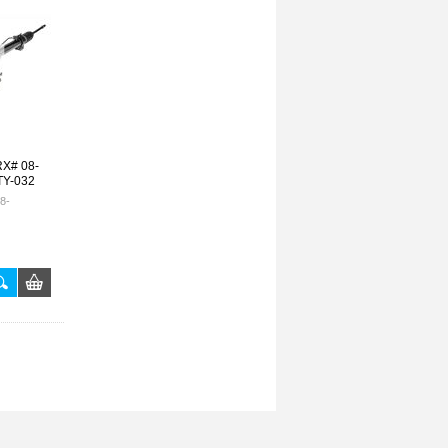
X# 08-
TY-032
8-