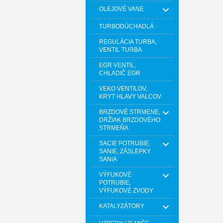
OLEJOVÉ VANE
TURBODÚCHADLÁ
REGULÁCIA TURBA,
VENTIL TURBA
EGR VENTIL,
CHLADIČ EGR
VEKO VENTILOV,
KRYT HLAVY VALCOV
BRZDOVÉ STRMENE,
DRŽIAK BRZDOVÉHO
STRMEŇA
SACIE POTRUBIE,
SANIE, ZÁSLEPKY
SANIA
VÝFUKOVÉ
POTRUBIE,
VÝFUKOVÉ ZVODY
KATALYZÁTORY