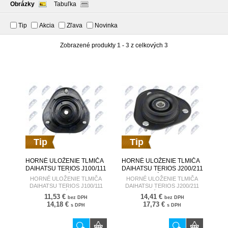
Obrázky
Tabuľka
Tip
Akcia
Zľava
Novinka
Zobrazené produkty
1 - 3
z celkových
3
Tip
Tip
HORNÉ ULOŽENIE TLMIČA
HORNÉ ULOŽENIE TLMIČA
DAIHATSU TERIOS J100/111
DAIHATSU TERIOS J200/211
97-06 /PREDNÉ/ 48609-
06- /PREDNÉ/ 48609-87403
HORNÉ ULOŽENIE TLMIČA
HORNÉ ULOŽENIE TLMIČA
87707 AD-DA-002
AD-DA-003
DAIHATSU TERIOS J100/111
DAIHATSU TERIOS J200/211
97-06 /PREDNÉ/ 48609-87707
06- /PREDNÉ/ 48609-87403 AD-
11,53 €
14,41 €
bez DPH
bez DPH
AD-DA-002
DA-003
14,18 €
17,73 €
s DPH
s DPH