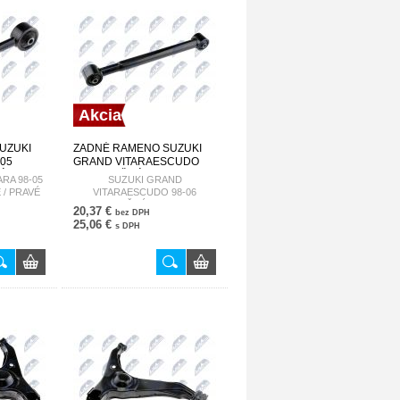
Akcia
UZUKI
ZADNÉ RAMENO SUZUKI
-05
GRAND VITARAESCUDO
É /
98-06 BOČNÉ, DOLE 46202-
RA 98-05
SUZUKI GRAND
00 ZWT-
65D00 ZWT-SU-012
 / PRAVÉ
VITARAESCUDO 98-06
BOČNÉ, DOLE
20,37 €
bez DPH
25,06 €
s DPH