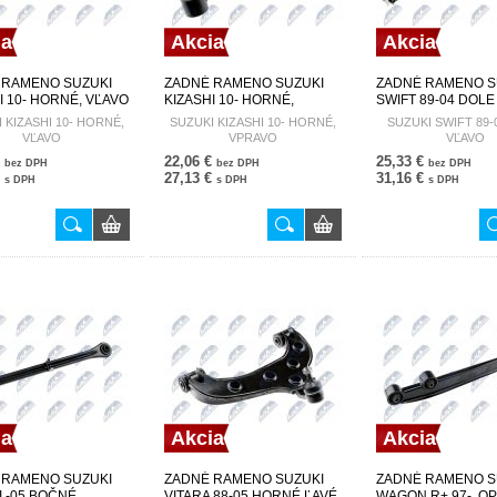
ia
Akcia
Akcia
 RAMENO SUZUKI
ZADNÉ RAMENO SUZUKI
ZADNÉ RAMENO S
I 10- HORNÉ, VĽAVO
KIZASHI 10- HORNÉ,
SWIFT 89-04 DOLE
57L00 ZWT-SU-023
VPRAVO 46201-57L00 ZWT-
46202-60B00 ZWT-
 KIZASHI 10- HORNÉ,
SUZUKI KIZASHI 10- HORNÉ,
SUZUKI SWIFT 89-
SU-022
VĽAVO
VPRAVO
VĽAVO
€
22,06 €
25,33 €
bez DPH
bez DPH
bez DPH
€
27,13 €
31,16 €
s DPH
s DPH
s DPH
ia
Akcia
Akcia
 RAMENO SUZUKI
ZADNÉ RAMENO SUZUKI
ZADNÉ RAMENO S
I -05 BOČNÉ,
VITARA 88-05 HORNÉ ĽAVÉ
WAGON R+ 97-, OP