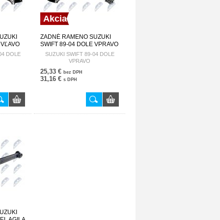
Akcia
UZUKI
ZADNÉ RAMENO SUZUKI
 VĽAVO
SWIFT 89-04 DOLE VPRAVO
SU-001
46201-60B02 ZWT-SU-002
04 DOLE
SUZUKI SWIFT 89-04 DOLE
VPRAVO
25,33 €
bez DPH
31,16 €
s DPH
UZUKI
EL AGILA