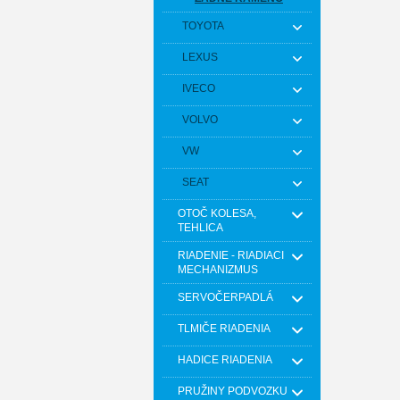
TOYOTA
LEXUS
IVECO
VOLVO
VW
SEAT
OTOČ KOLESA,
TEHLICA
RIADENIE - RIADIACI
MECHANIZMUS
SERVOČERPADLÁ
TLMIČE RIADENIA
HADICE RIADENIA
PRUŽINY PODVOZKU