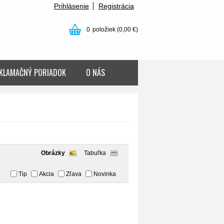
Prihlásenie
Registrácia
0
položiek
(0,00 €)
KLAMAČNÝ PORIADOK
O NÁS
Obrázky
Tabuľka
Tip
Akcia
Zľava
Novinka