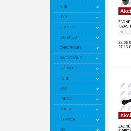
MINI
Akc
BYD
ZADNÉ
KIZASH
CITROEN
46202-
SUZUKI
DAIHATSU
22,06 
27,13 
CHEVROLET
SSANGYONG
DAEWOO
FORD
FIAT
LANCIA
HONDA
Akc
HYUNDAI
ZADNÉ
KIA
SWIFT I