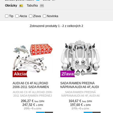
Obrázky
Tabuľka
Tip
Akcia
Zľava
Novinka
Zobrazené produkty
1 - 2
z celkových
2
Akcia
Zľava
AUDI A6 C6 4F ALLROAD
SADA RAMIEN PREDNÁ
2006-2011 SADA RAMIEN
NÁPRAVA AUDI A6 4F, AUDI
PREDNEJ NÁPRAVY
A6 C6, AUDI A6 ALLROAD
AUDI A6 C6 4F ALLROAD 2006-
SADA RAMIEN PREDNÁ
C6, SEKURECO A6 SO.9.A6-
2011 SADA RAMIEN PREDNEJ
NÁPRAVA AUDI A6 4F, AUDI A6
SET
NÁPRAVY
C6, AUDI A6 ALLROAD C6,
206,27 €
164,67 €
bez DPH
bez DPH
SEKURECO A6 SO.9.A6-SET
247,52 €
197,60 €
s DPH
s DPH
SEKURECO PRO KIT
299,- €
279,- €
s DPH
s DPH