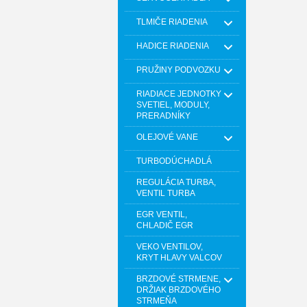
TLMIČE RIADENIA
HADICE RIADENIA
PRUŽINY PODVOZKU
RIADIACE JEDNOTKY
SVETIEL, MODULY,
PRERADNÍKY
OLEJOVÉ VANE
TURBODÚCHADLÁ
REGULÁCIA TURBA,
VENTIL TURBA
EGR VENTIL,
CHLADIČ EGR
VEKO VENTILOV,
KRYT HLAVY VALCOV
BRZDOVÉ STRMENE,
DRŽIAK BRZDOVÉHO
STRMEŇA