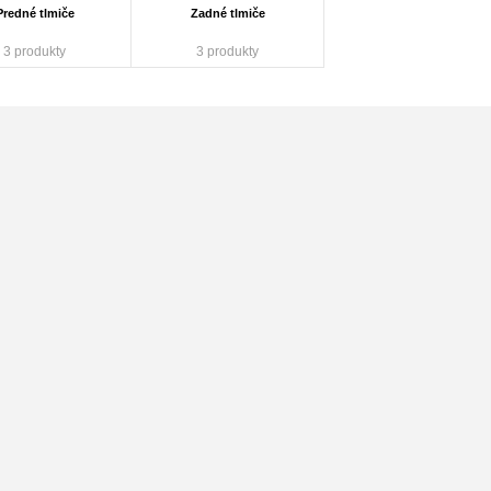
Predné tlmiče
Zadné tlmiče
3 produkty
3 produkty