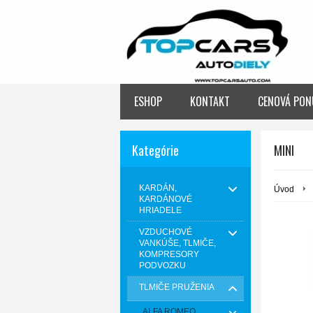
ESHOP
KONTAKT
CENOVÁ PON
Kategórie
MINI
KARDÁN,
Úvod
KARDÁNOVÉ
HRIADELE
VZDUCHOVÉ
VANKÚŠE, TLMIČE,
KOMPRESORY
PODVOZKU
TLMIČE PRUŽENIA
ALFA ROMEO