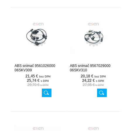
ABS snímač 9561026000
ABS snímač 9567029000
06SKV309
06SKV310
21,45 €
20,18 €
bez DPH
bez DPH
25,74 €
24,22 €
s DPH
s DPH
29,70 €
27,95 €
s DPH
s DPH