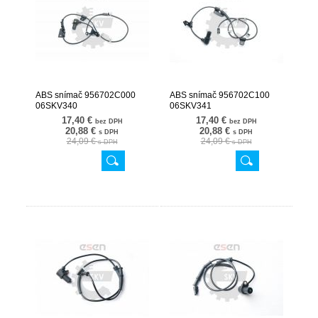
ABS snímač 956702C000
ABS snímač 956702C100
06SKV340
06SKV341
17,40 €
17,40 €
bez DPH
bez DPH
20,88 €
20,88 €
s DPH
s DPH
24,09 €
24,09 €
s DPH
s DPH