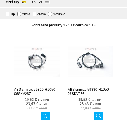
Obrázky
Tabuľka
Tip
Akcia
Zľava
Novinka
Zobrazené produkty
1 - 13
z celkových
13
ABS snímač 59810-H1050
ABS snímač 59830-H1050
06SKV267
06SKV266
19,52 €
19,52 €
bez DPH
bez DPH
23,43 €
23,43 €
s DPH
s DPH
27,03 €
27,03 €
s DPH
s DPH