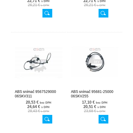
22,71 €
22,71 €
s DPH
s DPH
26,21 €
26,21 €
s DPH
s DPH
ABS snímač 9567529000
ABS snímač 95681-25000
06SKV311
06SKV255
20,53 €
17,10 €
bez DPH
bez DPH
24,64 €
20,51 €
s DPH
s DPH
28,43 €
23,68 €
s DPH
s DPH