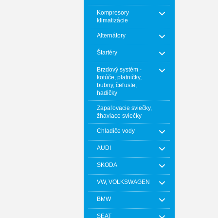
Kompresory
klimatizácie
Alternátory
Štartéry
Brzdový systém -
kotúče, platničky,
bubny, čeľuste,
hadičky
Zapaľovacie sviečky,
žhaviace sviečky
Chladiče vody
AUDI
SKODA
VW, VOLKSWAGEN
BMW
SEAT