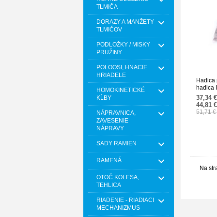
TLMIČA
DORAZY A MANŽETY
TLMIČOV
PODLOŽKY / MISKY
PRUŽINY
POLOOSI, HNACIE
HRIADELE
Hadica 
hadica
HOMOKINETICKÉ
21869-
37,34 
KĹBY
44,81 
51,71 
NÁPRAVNICA,
ZAVESENIE
NÁPRAVY
SADY RAMIEN
RAMENÁ
Na str
OTOČ KOLESA,
TEHLICA
RIADENIE - RIADIACI
MECHANIZMUS