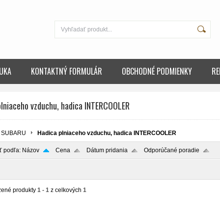
UKA
KONTAKTNÝ FORMULÁR
OBCHODNÉ PODMIENKY
RE
plniaceho vzduchu, hadica INTERCOOLER
SUBARU
Hadica plniaceho vzduchu, hadica INTERCOOLER
ť podľa:
Názov
Cena
Dátum pridania
Odporúčané poradie
zené produkty
1 - 1
z celkových
1