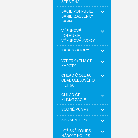
STRMEŇA
SACIE POTRUBIE,
SANIE, ZÁSLEPKY
SANIA
VÝFUKOVÉ
POTRUBIE,
VÝFUKOVÉ ZVODY
KATALYZÁTORY
VZPERY / TLMIČE
KAPOTY
CHLADIČ OLEJA,
OBAL OLEJOVÉHO
FILTRA
CHLADIČE
KLIMATIZÁCIE
VODNÉ PUMPY
ABS SENZORY
LOŽISKÁ KOLIES,
NÁBOJE KOLIES