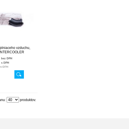
plniaceho vzduchu,
 INTERCOOLER
AA130 24SKV896
€
bez DPH
€
s DPH
€
s DPH
anu:
produktov.