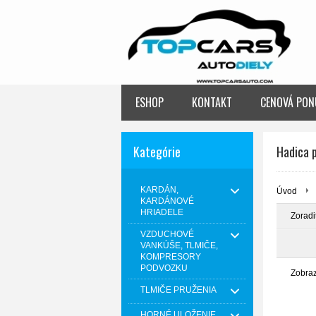
ESHOP
KONTAKT
CENOVÁ PON
Kategórie
Hadica 
KARDÁN,
Úvod
KARDÁNOVÉ
HRIADELE
Zoradi
VZDUCHOVÉ
VANKÚŠE, TLMIČE,
KOMPRESORY
PODVOZKU
Zobra
TLMIČE PRUŽENIA
HORNÉ ULOŽENIE