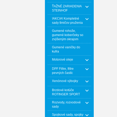
ŤAŽNÉ ZARIADENIA
STEINHOF
!AKCIA! Kompletné
sady tlmičov pruženia
Gumené rohože,
gumené koberčeky so
zvýšeným okrajom
Gumené vaničky do
kufra
Motorové oleje
DPF Filtre, filtre
pevných častíc
Xenónové výbojky
Brzdové kotúče
ROTINGER SPORT
Rozvody, rozvodové
sady
Spojkové sady, spojky