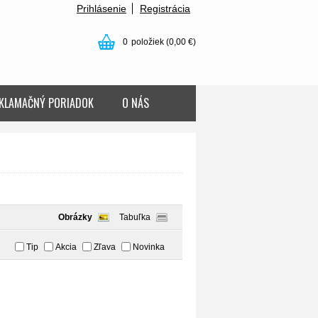
Prihlásenie
Registrácia
0
položiek
(0,00 €)
KLAMAČNÝ PORIADOK
O NÁS
Obrázky
Tabuľka
Tip
Akcia
Zľava
Novinka