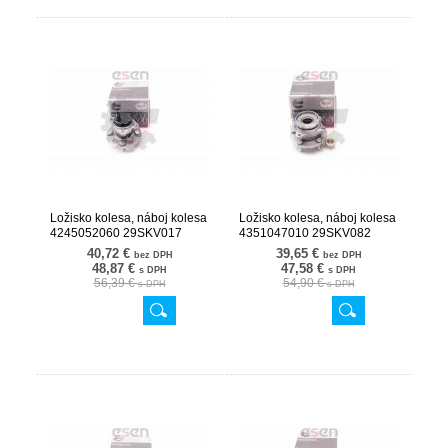
Ložisko kolesa, náboj kolesa
Ložisko kolesa, náboj kolesa
4245052060 29SKV017
4351047010 29SKV082
40,72 €
39,65 €
bez DPH
bez DPH
48,87 €
47,58 €
s DPH
s DPH
56,39 €
54,90 €
s DPH
s DPH