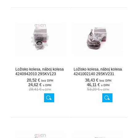
Ložisko kolesa, náboj kolesa
Ložisko kolesa, náboj kolesa
4240942010 29SKV123
4241002140 29SKV231
20,52 €
38,43 €
bez DPH
bez DPH
24,62 €
46,11 €
s DPH
s DPH
28,41 €
53,20 €
s DPH
s DPH