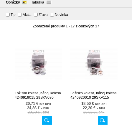
Obrázky
Tabuľka
Tip
Akcia
Zľava
Novinka
Zobrazené produkty
1 - 17
z celkových
17
Ložisko kolesa, náboj kolesa
Ložisko kolesa, náboj kolesa
4240919015 29SKV080
4240920010 29SKV115
20,71 €
18,50 €
bez DPH
bez DPH
24,86 €
22,20 €
s DPH
s DPH
28,68 €
25,62 €
s DPH
s DPH