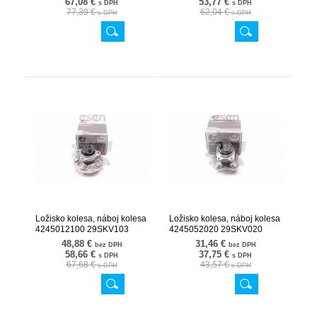
67,08 €
53,77 €
s DPH
s DPH
77,39 €
62,04 €
s DPH
s DPH
Ložisko kolesa, náboj kolesa
Ložisko kolesa, náboj kolesa
4245012100 29SKV103
4245052020 29SKV020
48,88 €
31,46 €
bez DPH
bez DPH
58,66 €
37,75 €
s DPH
s DPH
67,68 €
43,57 €
s DPH
s DPH