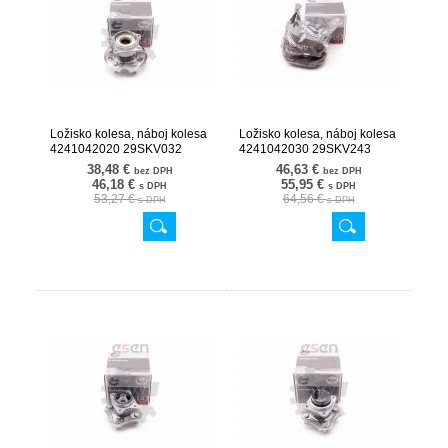
Ložisko kolesa, náboj kolesa
Ložisko kolesa, náboj kolesa
4241042020 29SKV032
4241042030 29SKV243
38,48 €
46,63 €
bez DPH
bez DPH
46,18 €
55,95 €
s DPH
s DPH
53,27 €
64,56 €
s DPH
s DPH