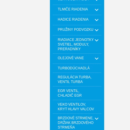
TLMIČE RIADENIA
HADICE RIADENIA
PRUŽINY PODVOZKU
RIADIACE JEDNOTKY
SVETIEL, MODULY,
PRERADNÍKY
OLEJOVÉ VANE
TURBODÚCHADLÁ
REGULÁCIA TURBA,
VENTIL TURBA
EGR VENTIL,
CHLADIČ EGR
VEKO VENTILOV,
KRYT HLAVY VALCOV
BRZDOVÉ STRMENE,
DRŽIAK BRZDOVÉHO
STRMEŇA