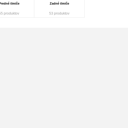
Predné tlmiče
Zadné tlmiče
55 produktov
53 produktov