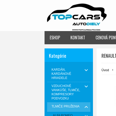
ESHOP
KONTAKT
CENOVÁ PON
Kategórie
RENAUL
KARDÁN,
Úvod
KARDÁNOVÉ
HRIADELE
VZDUCHOVÉ
VANKÚŠE, TLMIČE,
KOMPRESORY
PODVOZKU
TLMIČE PRUŽENIA
ALFA ROMEO