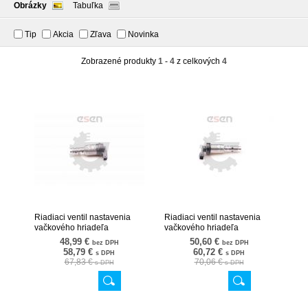
Obrázky
Tabuľka
Tip
Akcia
Zľava
Novinka
Zobrazené produkty
1 - 4
z celkových
4
Riadiaci ventil nastavenia
Riadiaci ventil nastavenia
vačkového hriadeľa
vačkového hriadeľa
11367560462 39SKV013
11367585425 39SKV012
48,99 €
50,60 €
bez DPH
bez DPH
58,79 €
60,72 €
s DPH
s DPH
67,83 €
70,06 €
s DPH
s DPH