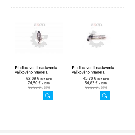
Riadiaci ventil nastavenia
Riadiaci ventil nastavenia
vačkového hriadeľa
vačkového hriadeľa
11367587760 39SKV015
11368605123 39SKV014
62,09 €
45,70 €
bez DPH
bez DPH
74,50 €
54,83 €
s DPH
s DPH
85,96 €
63,26 €
s DPH
s DPH