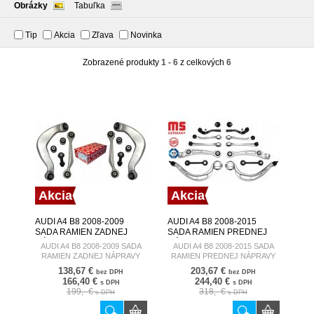
Obrázky
Tabuľka
Tip
Akcia
Zľava
Novinka
Zobrazené produkty
1 - 6
z celkových
6
Akcia
Akcia
AUDI A4 B8 2008-2009
AUDI A4 B8 2008-2015
SADA RAMIEN ZADNEJ
SADA RAMIEN PREDNEJ
NÁPRAVY
NÁPRAVY
AUDI A4 B8 2008-2009 SADA
AUDI A4 B8 2008-2015 SADA
RAMIEN ZADNEJ NÁPRAVY
RAMIEN PREDNEJ NÁPRAVY
138,67 €
203,67 €
bez DPH
bez DPH
166,40 €
244,40 €
s DPH
s DPH
199,- €
318,- €
s DPH
s DPH