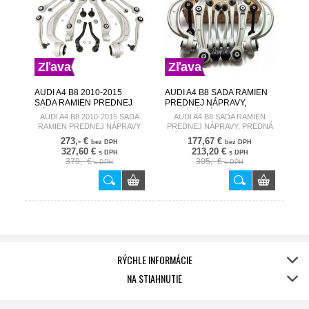
Zľava
Zľava
AUDI A4 B8 2010-2015
AUDI A4 B8 SADA RAMIEN
SADA RAMIEN PREDNEJ
PREDNEJ NÁPRAVY,
NÁPRAVY 2011-2016
PREDNÁ NÁPRAVA
AUDI A4 B8 2010-2015 SADA
AUDI A4 B8 SADA RAMIEN
SO.10.A4-SET AUDI A4 B8
RAMIEN PREDNEJ NÁPRAVY
PREDNEJ NÁPRAVY, PREDNÁ
2007-2015
2011-2016
NÁPRAVA SO.10.A4-SET AUDI
273,- €
177,67 €
bez DPH
bez DPH
A4 B8 2007-2015
327,60 €
213,20 €
s DPH
s DPH
379,- €
305,- €
s DPH
s DPH
RÝCHLE INFORMÁCIE
NA STIAHNUTIE