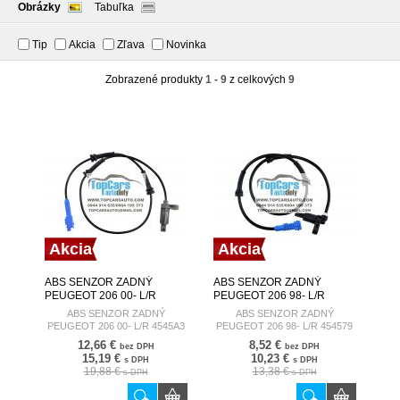
Obrázky
Tabuľka
Tip
Akcia
Zľava
Novinka
Zobrazené produkty
1 - 9
z celkových
9
Akcia
Akcia
ABS SENZOR ZADNÝ
ABS SENZOR ZADNÝ
PEUGEOT 206 00- L/R
PEUGEOT 206 98- L/R
4545A3
454579
ABS SENZOR ZADNÝ
ABS SENZOR ZADNÝ
PEUGEOT 206 00- L/R 4545A3
PEUGEOT 206 98- L/R 454579
12,66 €
8,52 €
bez DPH
bez DPH
15,19 €
10,23 €
s DPH
s DPH
19,88 €
13,38 €
s DPH
s DPH