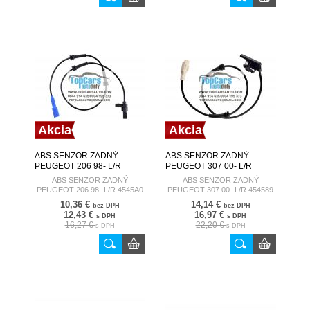
Akcia
Akcia
ABS SENZOR ZADNÝ
ABS SENZOR ZADNÝ
PEUGEOT 206 98- L/R
PEUGEOT 307 00- L/R
4545A0
454589
ABS SENZOR ZADNÝ
ABS SENZOR ZADNÝ
PEUGEOT 206 98- L/R 4545A0
PEUGEOT 307 00- L/R 454589
10,36 €
14,14 €
bez DPH
bez DPH
12,43 €
16,97 €
s DPH
s DPH
16,27 €
22,20 €
s DPH
s DPH