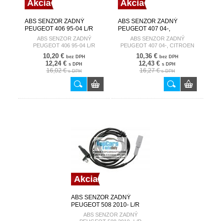
Akcia
Akcia
ABS SENZOR ZADNÝ
ABS SENZOR ZADNÝ
PEUGEOT 406 95-04 L/R
PEUGEOT 407 04-,
96183261
CITROEN C6 05- L/R
ABS SENZOR ZADNÝ
ABS SENZOR ZADNÝ
4545G7
PEUGEOT 406 95-04 L/R
PEUGEOT 407 04-, CITROEN
96183261
C6 05- L/R 4545G7
10,20 €
10,36 €
bez DPH
bez DPH
12,24 €
12,43 €
s DPH
s DPH
16,02 €
16,27 €
s DPH
s DPH
Akcia
ABS SENZOR ZADNÝ
PEUGEOT 508 2010- L/R
4545.K7
ABS SENZOR ZADNÝ