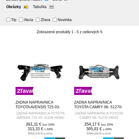
Obrázky
Tabuľka
Tip
Akcia
Zľava
Novinka
Zobrazené produkty
1 - 5
z celkových
5
Zľava
Zľava
ZADNÁ NÁPRAVNICA
ZADNÁ NÁPRAVNICA
TOYOTA AVENSIS T25 03-
TOYOTA CAMRY 06- 51270-
51206-05060
06010
ZADNÁ NÁPRAVNICA TOYOTA
ZADNÁ NÁPRAVNICA TOYOTA
AVENSIS T25 03- 51206-05060
CAMRY 06- 51270-06010
261,11 €
254,17 €
bez DPH
bez DPH
313,33 €
305,01 €
s DPH
s DPH
563,13 €
548,18 €
s DPH
s DPH