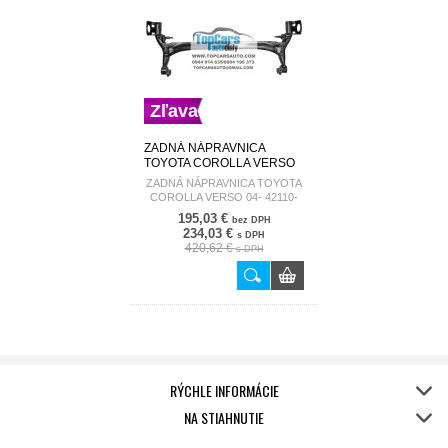
Zľava
ZADNÁ NÁPRAVNICA
TOYOTA COROLLA VERSO
04- 42110-0F010
ZADNÁ NÁPRAVNICA TOYOTA
COROLLA VERSO 04- 42110-
0F010
195,03 €
bez DPH
234,03 €
s DPH
420,62 €
s DPH
RÝCHLE INFORMÁCIE
NA STIAHNUTIE