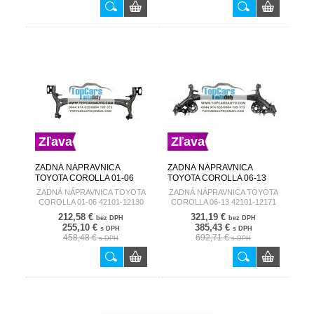
Zľava
Zľava
ZADNÁ NÁPRAVNICA
ZADNÁ NÁPRAVNICA
TOYOTA COROLLA 01-06
TOYOTA COROLLA 06-13
42101-12130
42101-12171
ZADNÁ NÁPRAVNICA TOYOTA
ZADNÁ NÁPRAVNICA TOYOTA
COROLLA 01-06 42101-12130
COROLLA 06-13 42101-12171
212,58 €
321,19 €
bez DPH
bez DPH
255,10 €
385,43 €
s DPH
s DPH
458,48 €
692,71 €
s DPH
s DPH