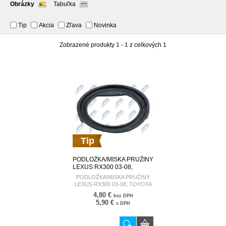
Obrázky
Tabuľka
Tip
Akcia
Zľava
Novinka
Zobrazené produkty
1 - 1
z celkových
1
Tip
PODLOŽKA/MISKA PRUŽINY
LEXUS RX300 03-08,
TOYOTA PREVIA 00-06
PODLOŽKA/MISKA PRUŽINY
/DOLNÉ/PREDNÉ/ 48158-
LEXUS RX300 03-08, TOYOTA
48020 AD-TY-075
PREVIA 00-06
4,80 €
bez DPH
/DOLNÉ/PREDNÉ/ 48158-48020
5,90 €
s DPH
AD-TY-075