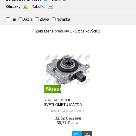
Obrázky
Tabuľka
Tip
Akcia
Zľava
Novinka
Zobrazené produkty
1 - 1
z celkových
1
Nové
RIADIACI MODUL
SVETLOMETU MAZDA
3,6,CX-5 2011- W3T21571
MAZDA 3,6,CX-5 2011-
31,52 €
bez DPH
38,77 €
s DPH