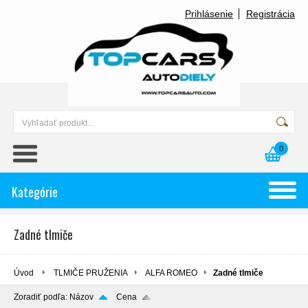
Prihlásenie
Registrácia
0
Kategórie
Zadné tlmiče
Úvod
TLMIČE PRUŽENIA
ALFA ROMEO
Zadné tlmiče
Zoradiť podľa:
Názov
Cena