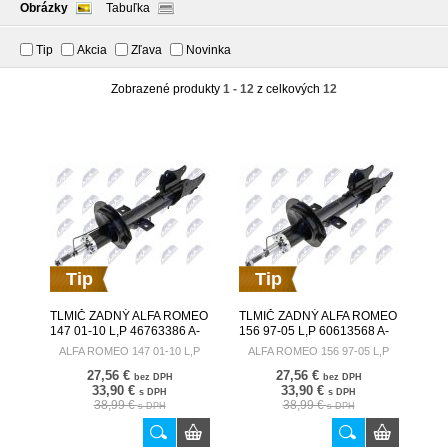
Obrázky
Tabuľka
Tip
Akcia
Zľava
Novinka
Zobrazené produkty
1 - 12
z celkových
12
Tip
Tip
TLMIČ ZADNÝ ALFA ROMEO
TLMIČ ZADNÝ ALFA ROMEO
147 01-10 L,P 46763386 A-
156 97-05 L,P 60613568 A-
AR-010
AR-009
ALFA ROMEO 147 01-10 L,P
ALFA ROMEO 156 97-05 L,P
27,56 €
27,56 €
bez DPH
bez DPH
33,90 €
33,90 €
s DPH
s DPH
38,99 €
38,99 €
s DPH
s DPH