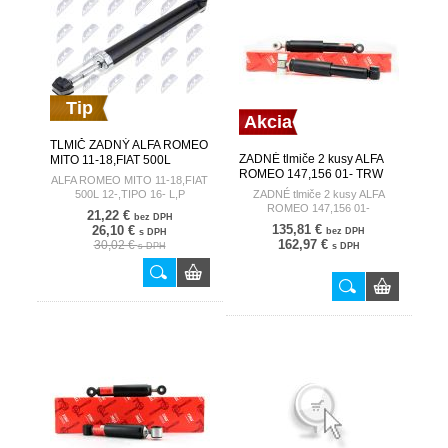
Tip
Akcia
TLMIČ ZADNÝ ALFA ROMEO
ZADNÉ tlmiče 2 kusy ALFA
MITO 11-18,FIAT 500L
ROMEO 147,156 01- TRW
12-,TIPO 16- L,P 50521274
ALFA ROMEO MITO 11-18,FIAT
A-AR-007
500L 12-,TIPO 16- L,P
ZADNÉ tlmiče 2 kusy ALFA
ROMEO 147,156 01-
21,22 €
bez DPH
135,81 €
26,10 €
bez DPH
s DPH
162,97 €
30,02 €
s DPH
s DPH