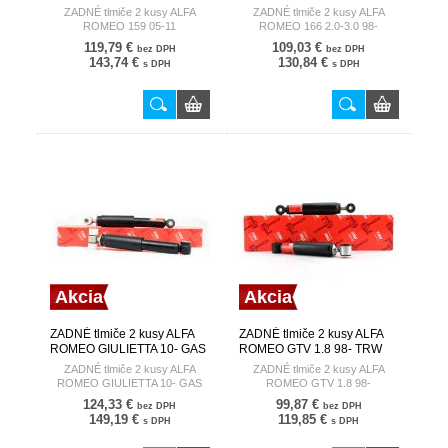
TRW
ZADNÉ tlmiče 2 kusy ALFA
ZADNÉ tlmiče 2 kusy ALFA
ROMEO 159 05-11
ROMEO 166 2.0-3.0 98-
119,79 €
109,03 €
bez DPH
bez DPH
143,74 €
130,84 €
s DPH
s DPH
Akcia
Akcia
ZADNÉ tlmiče 2 kusy ALFA
ZADNÉ tlmiče 2 kusy ALFA
ROMEO GIULIETTA 10- GAS
ROMEO GTV 1.8 98- TRW
TRW
ZADNÉ tlmiče 2 kusy ALFA
ZADNÉ tlmiče 2 kusy ALFA
ROMEO GIULIETTA 10- GAS
ROMEO GTV 1.8 98-
124,33 €
99,87 €
bez DPH
bez DPH
149,19 €
119,85 €
s DPH
s DPH