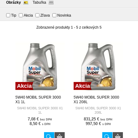
Obrázky
Tabuľka
Tip
Akcia
Zľava
Novinka
Zobrazené produkty
1 - 5
z celkových
5
Akcia
Akcia
5W40 MOBIL SUPER 3000
5W40 MOBIL SUPER 3000
X1 1L
X1 208L
5W40 MOBIL SUPER 3000 X1
5W40 MOBIL SUPER 3000 X1
1L
208L
7,08 €
831,25 €
bez DPH
bez DPH
8,50 €
997,50 €
s DPH
s DPH