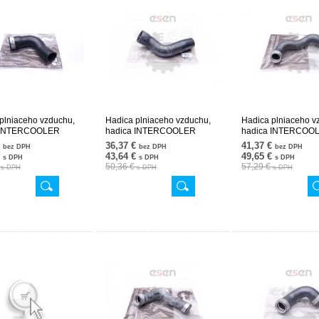
plniaceho vzduchu,
Hadica plniaceho vzduchu,
Hadica plniaceho v
 INTERCOOLER
hadica INTERCOOLER
hadica INTERCOO
4582 24SKV944
2025281682 24SKV616
2035280782 24SK
€
36,37 €
41,37 €
bez DPH
bez DPH
bez DPH
€
43,64 €
49,65 €
s DPH
s DPH
s DPH
€
50,36 €
57,29 €
s DPH
s DPH
s DPH