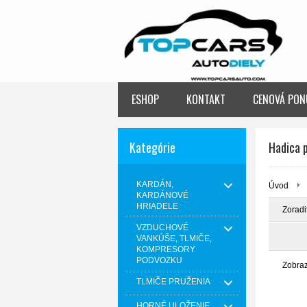
ESHOP
KONTAKT
CENOVÁ PON
Kategórie
Hadica 
KARDÁN,
Úvod
KARDÁNOVÉ
HRIADELE
Zoradi
VZDUCHOVÉ
VANKÚŠE, TLMIČE,
KOMPRESORY
PODVOZKU
Zobra
TLMIČE PRUŽENIA
HORNÉ ULOŽENIE