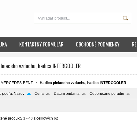
UKA
KONTAKTNÝ FORMULÁR
OBCHODNÉ PODMIENKY
RE
plniaceho vzduchu, hadica INTERCOOLER
MERCEDES-BENZ
Hadica plniaceho vzduchu, hadica INTERCOOLER
ť podľa:
Názov
Cena
Dátum pridania
Odporúčané poradie
zené produkty
1 - 40
z celkových
62