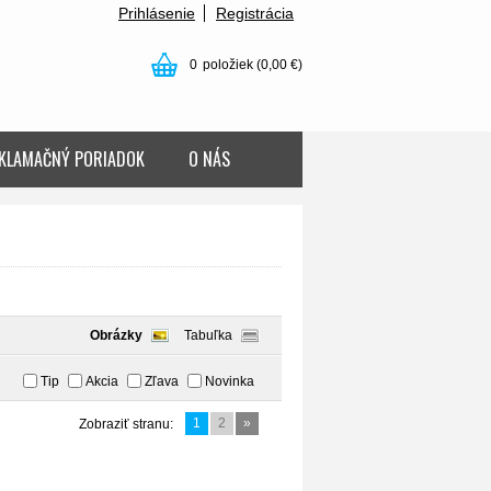
Prihlásenie
Registrácia
0
položiek
(0,00 €)
KLAMAČNÝ PORIADOK
O NÁS
Obrázky
Tabuľka
Tip
Akcia
Zľava
Novinka
1
2
»
Zobraziť stranu: