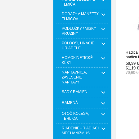
TLMIČA
DORAZY A MANŽETY
TLMIČOV
PODLOŽKY / MISKY
PRUŽINY
POLOOSI, HNACIE
HRIADELE
Hadica 
hadica
HOMOKINETICKÉ
163501
KĹBY
50,99 
61,19 
NÁPRAVNICA,
70,60 
ZAVESENIE
NÁPRAVY
SADY RAMIEN
RAMENÁ
OTOČ KOLESA,
TEHLICA
RIADENIE - RIADIACI
MECHANIZMUS