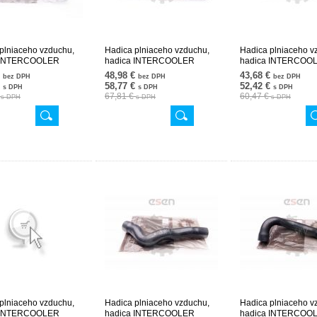
plniaceho vzduchu,
Hadica plniaceho vzduchu,
Hadica plniaceho v
 INTERCOOLER
hadica INTERCOOLER
hadica INTERCOO
4182 24SKV634
2115284282 24SKV635
2115284382 24SK
€
48,98 €
43,68 €
bez DPH
bez DPH
bez DPH
€
58,77 €
52,42 €
s DPH
s DPH
s DPH
€
67,81 €
60,47 €
s DPH
s DPH
s DPH
plniaceho vzduchu,
Hadica plniaceho vzduchu,
Hadica plniaceho v
 INTERCOOLER
hadica INTERCOOLER
hadica INTERCOO