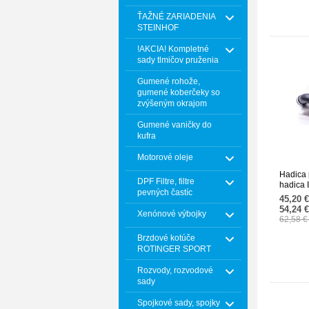
ŤAŽNÉ ZARIADENIA
STEINHOF
!AKCIA! Kompletné
sady tlmičov pruženia
Gumené rohože,
gumené koberčeky so
zvýšeným okrajom
Gumené vaničky do
kufra
Motorové oleje
Hadica 
DPF Filtre, filtre
hadica
pevných častíc
211528
45,20 
54,24 
Xenónové výbojky
62,58 
Brzdové kotúče
ROTINGER SPORT
Rozvody, rozvodové
sady
Spojkové sady, spojky