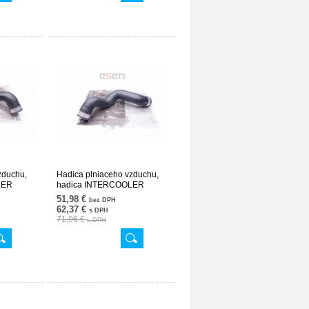
zduchu,
Hadica plniaceho vzduchu,
LER
hadica INTERCOOLER
V629
2115282682 24SKV630
51,98 €
bez DPH
62,37 €
s DPH
71,96 €
s DPH