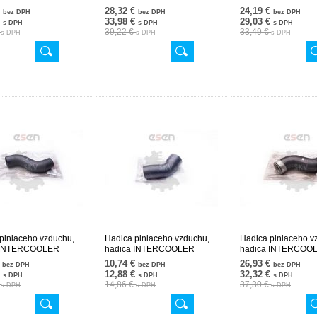
0682 24SKV835
6385281082 24SKV601
6385281982 24SK
€
28,32 €
24,19 €
bez DPH
bez DPH
bez DPH
€
33,98 €
29,03 €
s DPH
s DPH
s DPH
€
39,22 €
33,49 €
s DPH
s DPH
s DPH
plniaceho vzduchu,
Hadica plniaceho vzduchu,
Hadica plniaceho v
 INTERCOOLER
hadica INTERCOOLER
hadica INTERCOO
2882 24SKV703
6385282982 24SKV744
6395280982 24SK
€
10,74 €
26,93 €
bez DPH
bez DPH
bez DPH
€
12,88 €
32,32 €
s DPH
s DPH
s DPH
€
14,86 €
37,30 €
s DPH
s DPH
s DPH