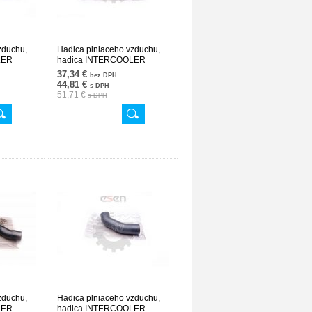
zduchu,
Hadica plniaceho vzduchu,
LER
hadica INTERCOOLER
V636
2115284982 24SKV637
37,34 €
bez DPH
44,81 €
s DPH
51,71 €
s DPH
zduchu,
Hadica plniaceho vzduchu,
LER
hadica INTERCOOLER