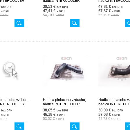
 INTERCOOLER
hadica INTERCOOLER
hadica INTERCOO
3382 24SKV622
2035283482 24SKV623
2045280982 24SK
€
39,51 €
47,81 €
bez DPH
bez DPH
bez DPH
€
47,41 €
57,37 €
s DPH
s DPH
s DPH
€
54,70 €
66,19 €
s DPH
s DPH
s DPH
plniaceho vzduchu,
Hadica plniaceho vzduchu,
Hadica plniaceho v
 INTERCOOLER
hadica INTERCOOLER
hadica INTERCOO
2682 43SKV111
2105283882 24SKV626
2105285482 24SK
€
38,65 €
30,90 €
bez DPH
bez DPH
bez DPH
€
46,38 €
37,08 €
s DPH
s DPH
s DPH
€
53,52 €
42,78 €
s DPH
s DPH
s DPH