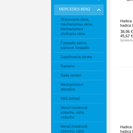
MERCEDES-BENZ
Sťahovanie okna,
Hadica 
mechanizmus okna,
hadica
Mechanizmus
211528
38,06 
zdvíhania okna
45,67 
52,69 
Čerpadlo paliva,
palivové čerpadlo
Zapaľovacia cievka
Rameno
Sada ramien
Mechanizmus
stieračov
ABS snímač
Merač hmotnosti
vzduchu, váha
vzduchu
Merač hmotnosti
Hadica 
vzduchu, váha
hadica