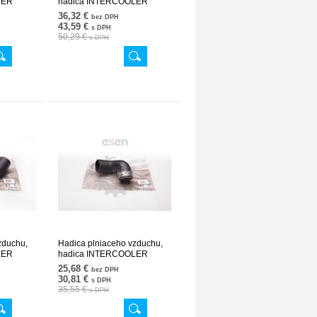
LER
hadica INTERCOOLER
V624
2045281882 24SKV625
36,32 €
bez DPH
43,59 €
s DPH
50,29 €
s DPH
zduchu,
Hadica plniaceho vzduchu,
LER
hadica INTERCOOLER
V137
2105285582 24SKV171
25,68 €
bez DPH
30,81 €
s DPH
35,55 €
s DPH