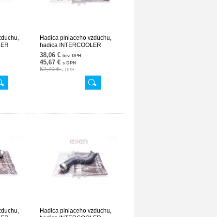
zduchu,
Hadica plniaceho vzduchu,
LER
hadica INTERCOOLER
V620
2035282982 24SKV621
38,06 €
bez DPH
45,67 €
s DPH
52,70 €
s DPH
zduchu,
Hadica plniaceho vzduchu,