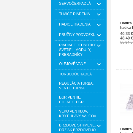
SERVOČERPADLÁ
TLMIČE RIADENIA
Hadica 
HADICE RIADENIA
hadica
203528
40,33 
PRUŽINY PODVOZKU
48,40 
55,84 
RIADIACE JEDNOTKY
SVETIEL, MODULY,
PRERADNÍKY
OLEJOVÉ VANE
TURBODÚCHADLÁ
REGULÁCIA TURBA,
VENTIL TURBA
EGR VENTIL,
CHLADIČ EGR
VEKO VENTILOV,
KRYT HLAVY VALCOV
BRZDOVÉ STRMENE,
Hadica 
DRŽIAK BRZDOVÉHO