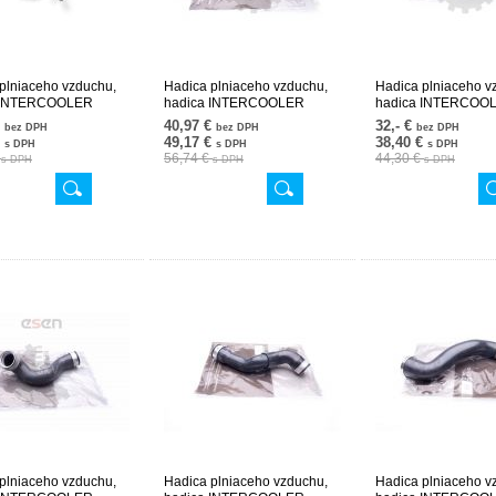
plniaceho vzduchu,
Hadica plniaceho vzduchu,
Hadica plniaceho v
 INTERCOOLER
hadica INTERCOOLER
hadica INTERCOO
1782 24SKV618
2035282682 24SKV619
2035282882 24SK
€
40,97 €
32,- €
bez DPH
bez DPH
bez DPH
€
49,17 €
38,40 €
s DPH
s DPH
s DPH
€
56,74 €
44,30 €
s DPH
s DPH
s DPH
plniaceho vzduchu,
Hadica plniaceho vzduchu,
Hadica plniaceho v