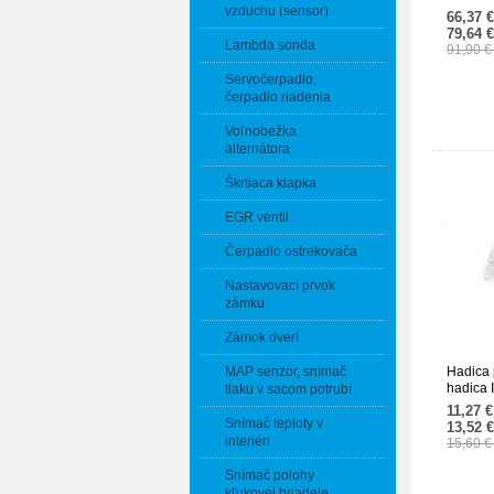
vzduchu (sensor)
212528
66,37 
79,64 
Lambda sonda
91,90 
Servočerpadlo,
čerpadlo riadenia
Voľnobežka
alternátora
Škrtiaca klapka
EGR ventil
Čerpadlo ostrekovača
Nastavovací prvok
zámku
Zámok dverí
MAP senzor, snímač
Hadica 
hadica
tlaku v sacom potrubí
638528
11,27 
Snímač teploty v
13,52 
interiéri
15,60 
Snímač polohy
kľukovej hriadele