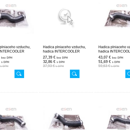
plniaceho vzduchu,
Hadica plniaceho vzduchu,
Hadica plniaceho v
 INTERCOOLER
hadica INTERCOOLER
hadica INTERCOO
2882 24SKV631
2115282982 24SKV714
2115283782 24SK
€
27,39 €
43,07 €
bez DPH
bez DPH
bez DPH
€
32,86 €
51,69 €
s DPH
s DPH
s DPH
€
37,93 €
59,63 €
s DPH
s DPH
s DPH