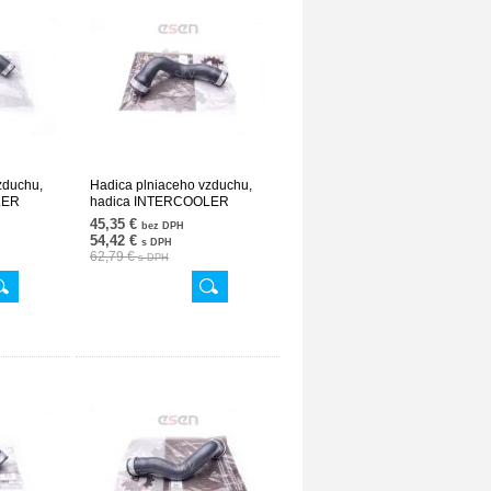
zduchu,
Hadica plniaceho vzduchu,
LER
hadica INTERCOOLER
V617
2035281582 24SKV694
45,35 €
bez DPH
54,42 €
s DPH
62,79 €
s DPH