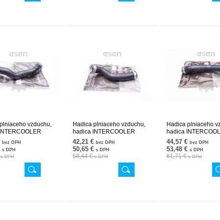
plniaceho vzduchu,
Hadica plniaceho vzduchu,
Hadica plniaceho v
 INTERCOOLER
hadica INTERCOOLER
hadica INTERCOO
1882 24SKV627
2115282082 24SKV628
2115282482 24SK
€
42,21 €
44,57 €
bez DPH
bez DPH
bez DPH
€
50,65 €
53,48 €
s DPH
s DPH
s DPH
€
58,44 €
61,71 €
s DPH
s DPH
s DPH