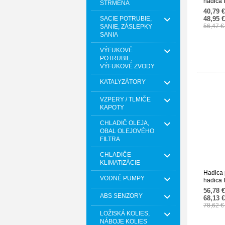
hadica
STRMEŇA
203528
40,79 
SACIE POTRUBIE,
48,95 
56,47 
SANIE, ZÁSLEPKY
SANIA
VÝFUKOVÉ
POTRUBIE,
VÝFUKOVÉ ZVODY
KATALYZÁTORY
VZPERY / TLMIČE
KAPOTY
CHLADIČ OLEJA,
OBAL OLEJOVÉHO
FILTRA
CHLADIČE
KLIMATIZÁCIE
Hadica 
VODNÉ PUMPY
hadica
204528
56,78 
ABS SENZORY
68,13 
78,62 
LOŽISKÁ KOLIES,
NÁBOJE KOLIES