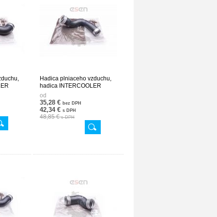
zduchu,
Hadica plniaceho vzduchu,
LER
hadica INTERCOOLER
V632
2115283982 24SKV633
od
35,28 €
bez DPH
42,34 €
s DPH
48,85 €
s DPH