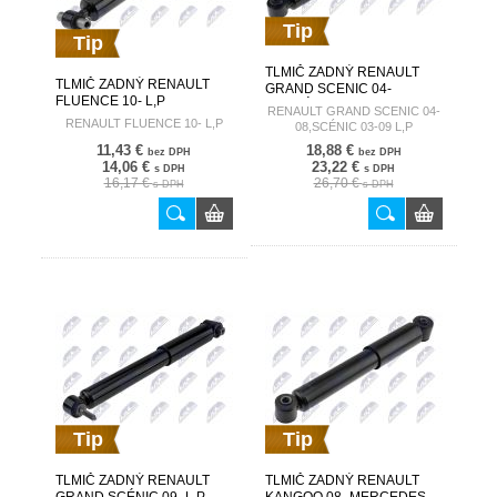
Tip
Tip
TLMIČ ZADNÝ RENAULT
TLMIČ ZADNÝ RENAULT
GRAND SCENIC 04-
FLUENCE 10- L,P
08,SCÉNIC 03-09 L,P
RENAULT GRAND SCENIC 04-
562100664R A-RE-043
8200038259 A-RE-015
RENAULT FLUENCE 10- L,P
08,SCÉNIC 03-09 L,P
11,43 €
18,88 €
bez DPH
bez DPH
14,06 €
23,22 €
s DPH
s DPH
16,17 €
26,70 €
s DPH
s DPH
Tip
Tip
TLMIČ ZADNÝ RENAULT
TLMIČ ZADNÝ RENAULT