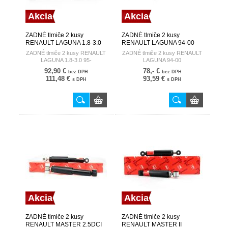
Akcia
Akcia
ZADNÉ tlmiče 2 kusy
ZADNÉ tlmiče 2 kusy
RENAULT LAGUNA 1.8-3.0
RENAULT LAGUNA 94-00
95- TRW
TRW
ZADNÉ tlmiče 2 kusy RENAULT
ZADNÉ tlmiče 2 kusy RENAULT
LAGUNA 1.8-3.0 95-
LAGUNA 94-00
92,90 €
78,- €
bez DPH
bez DPH
111,48 €
93,59 €
s DPH
s DPH
Akcia
Akcia
ZADNÉ tlmiče 2 kusy
ZADNÉ tlmiče 2 kusy
RENAULT MASTER 2.5DCI
RENAULT MASTER II