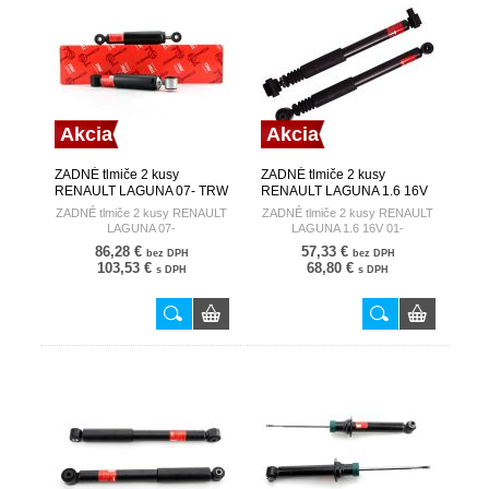
Akcia
Akcia
ZADNÉ tlmiče 2 kusy
ZADNÉ tlmiče 2 kusy
RENAULT LAGUNA 07- TRW
RENAULT LAGUNA 1.6 16V
01- TRW
ZADNÉ tlmiče 2 kusy RENAULT
ZADNÉ tlmiče 2 kusy RENAULT
LAGUNA 07-
LAGUNA 1.6 16V 01-
86,28 €
57,33 €
bez DPH
bez DPH
103,53 €
68,80 €
s DPH
s DPH