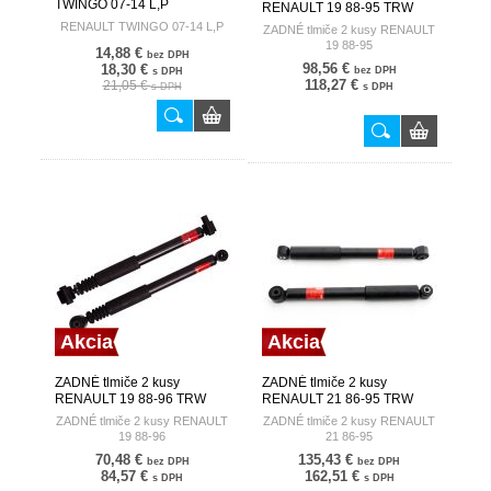
TWINGO 07-14 L,P
RENAULT 19 88-95 TRW
562109412R A-RE-051
RENAULT TWINGO 07-14 L,P
ZADNÉ tlmiče 2 kusy RENAULT
19 88-95
14,88 €
bez DPH
98,56 €
18,30 €
bez DPH
s DPH
118,27 €
21,05 €
s DPH
s DPH
Akcia
Akcia
ZADNÉ tlmiče 2 kusy
ZADNÉ tlmiče 2 kusy
RENAULT 19 88-96 TRW
RENAULT 21 86-95 TRW
ZADNÉ tlmiče 2 kusy RENAULT
ZADNÉ tlmiče 2 kusy RENAULT
19 88-96
21 86-95
70,48 €
135,43 €
bez DPH
bez DPH
84,57 €
162,51 €
s DPH
s DPH