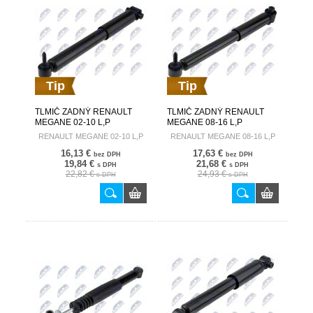
Tip
Tip
TLMIČ ZADNÝ RENAULT
TLMIČ ZADNÝ RENAULT
MEGANE 02-10 L,P
MEGANE 08-16 L,P
8200038257 A-RE-010
562100026R A-RE-030
RENAULT MEGANE 02-10 L,P
RENAULT MEGANE 08-16 L,P
16,13 €
17,63 €
bez DPH
bez DPH
19,84 €
21,68 €
s DPH
s DPH
22,82 €
24,93 €
s DPH
s DPH