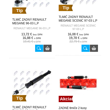
Tip
Tip
TLMIČ ZADNÝ RENAULT
TLMIČ ZADNÝ RENAULT
MEGANE SCENIC 97-03 L,P
MEGANE 96-03 L,P
7700413096 A-RE-001
RENAULT MEGANE SCENIC
7700273136 A-RE-007
RENAULT MEGANE 96-03 L,P
97-03 L,P
13,72 €
16,08 €
bez DPH
bez DPH
16,88 €
19,78 €
s DPH
s DPH
19,41 €
22,75 €
s DPH
s DPH
Tip
Akcia
TLMIČ ZADNÝ RENAULT
ZADNÉ tlmiče 2 kusy