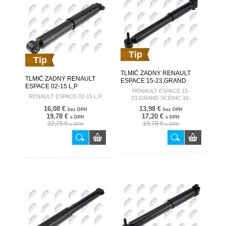
Tip
Tip
TLMIČ ZADNÝ RENAULT
TLMIČ ZADNÝ RENAULT
ESPACE 15-23,GRAND
ESPACE 02-15 L,P
SCÉNIC 16-23,MEGANE CC
RENAULT ESPACE 15-
8200256337 A-RE-048
10-15,MEGANE 18-,SCÉNIC
RENAULT ESPACE 02-15 L,P
23,GRAND SCÉNIC 16-
12-22 L,P 562100018R A-
23,MEGANE CC 10-
16,08 €
13,98 €
bez DPH
bez DPH
RE-049
15,MEGANE 18-,SCÉNIC 12-22
19,78 €
17,20 €
s DPH
s DPH
L,P
22,75 €
19,78 €
s DPH
s DPH