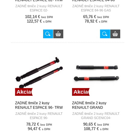
RENAULT ESPACE 02- TRW
RENAULT ESPACE 84-96
GAS TRW
ZADNÉ tlmiče 2 kusy RENAULT
ZADNÉ tlmiče 2 kusy RENAULT
ESPACE 02-
ESPACE 84-96 GAS
102,14 €
65,76 €
bez DPH
bez DPH
122,57 €
78,92 €
s DPH
s DPH
Akcia
Akcia
ZADNÉ tlmiče 2 kusy
ZADNÉ tlmiče 2 kusy
RENAULT ESPACE 96- TRW
RENAULT GRAND
SCENIC04- TRW
ZADNÉ tlmiče 2 kusy RENAULT
ZADNÉ tlmiče 2 kusy RENAULT
ESPACE 96-
GRAND SCENIC04-
78,72 €
90,65 €
bez DPH
bez DPH
94,47 €
108,77 €
s DPH
s DPH