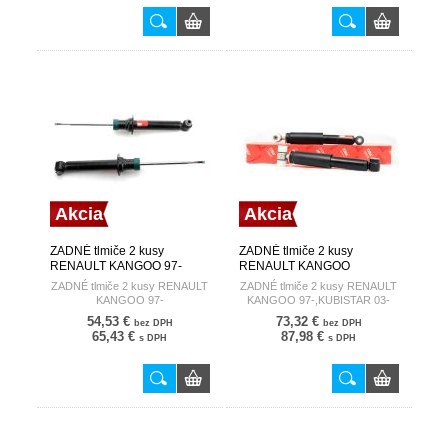
Akcia
Akcia
ZADNÉ tlmiče 2 kusy
ZADNÉ tlmiče 2 kusy
RENAULT KANGOO 97-
RENAULT KANGOO
TRW
97-,KUBISTAR 03- TRW
ZADNÉ tlmiče 2 kusy RENAULT
ZADNÉ tlmiče 2 kusy RENAULT
KANGOO 97-
KANGOO 97-,KUBISTAR 03-
54,53 €
73,32 €
bez DPH
bez DPH
65,43 €
87,98 €
s DPH
s DPH