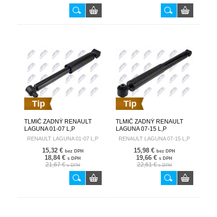
Tip
Tip
TLMIČ ZADNÝ RENAULT
TLMIČ ZADNÝ RENAULT
LAGUNA 01-07 L,P
LAGUNA 07-15 L,P
8200097418 A-RE-037
562100001R A-RE-019
RENAULT LAGUNA 01-07 L,P
RENAULT LAGUNA 07-15 L,P
15,32 €
15,98 €
bez DPH
bez DPH
18,84 €
19,66 €
s DPH
s DPH
21,67 €
22,61 €
s DPH
s DPH