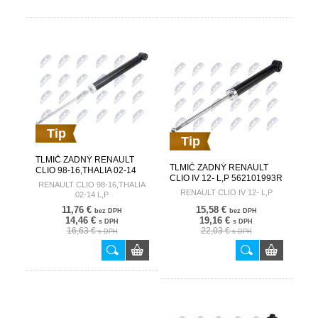
Tip
Tip
TLMIČ ZADNÝ RENAULT
TLMIČ ZADNÝ RENAULT
CLIO 98-16,THALIA 02-14
CLIO IV 12- L,P 562101993R
L,P 8200299824 A-RE-009
RENAULT CLIO 98-16,THALIA
A-RE-026
RENAULT CLIO IV 12- L,P
02-14 L,P
11,76 €
15,58 €
bez DPH
bez DPH
14,46 €
19,16 €
s DPH
s DPH
16,63 €
22,03 €
s DPH
s DPH