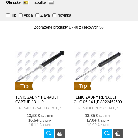
Obrázky
Tabuľka
Tip
Akcia
Zľava
Novinka
Zobrazené produkty
1 - 40
z celkových
53
Tip
Tip
TLMIČ ZADNÝ RENAULT
TLMIČ ZADNÝ RENAULT
CAPTUR 13- L,P
CLIO 05-14 L,P 8022452699
562105955R A-RE-039
A-RE-024
RENAULT CAPTUR 13- L,P
RENAULT CLIO 05-14 L,P
13,53 €
13,85 €
bez DPH
bez DPH
16,64 €
17,04 €
s DPH
s DPH
19,14 €
19,60 €
s DPH
s DPH