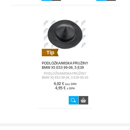
Tip
PODLOŽKA/MISKA PRUŽINY
BMW X5 E53 99-06, 5 E39
95-03 /ZADNÉ, DOLNÉ/
PODLOŽKA/MISKA PRUŽINY
33531093785 AD-BM-013
BMW X5 E53 99-06, 5 E39 95-03
/ZADNÉ, DOLNÉ/ 33531093785
4,02 €
bez DPH
AD-BM-013
4,95 €
s DPH