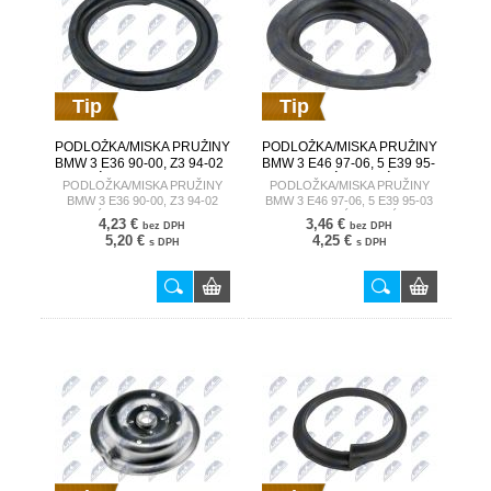
Tip
Tip
PODLOŽKA/MISKA PRUŽINY
PODLOŽKA/MISKA PRUŽINY
BMW 3 E36 90-00, Z3 94-02
BMW 3 E46 97-06, 5 E39 95-
/DOLNÉ/ 31331090479 AD-
03 /PREDNÉ, DOLNÉ/
PODLOŽKA/MISKA PRUŽINY
PODLOŽKA/MISKA PRUŽINY
BM-011
31331091864 AD-BM-018
BMW 3 E36 90-00, Z3 94-02
BMW 3 E46 97-06, 5 E39 95-03
/DOLNÉ/ 31331090479 AD-BM-
/PREDNÉ, DOLNÉ/
4,23 €
3,46 €
bez DPH
bez DPH
011
31331091864 AD-BM-018
5,20 €
4,25 €
s DPH
s DPH