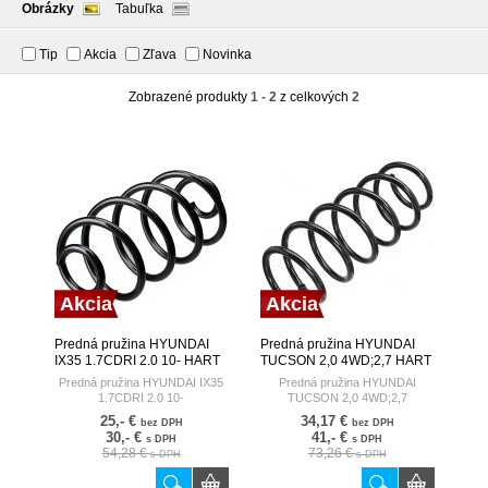
Obrázky
Tabuľka
Tip
Akcia
Zľava
Novinka
Zobrazené produkty
1 - 2
z celkových
2
Akcia
Akcia
Predná pružina HYUNDAI
Predná pružina HYUNDAI
IX35 1.7CDRI 2.0 10- HART
TUCSON 2,0 4WD;2,7 HART
Predná pružina HYUNDAI IX35
Predná pružina HYUNDAI
1.7CDRI 2.0 10-
TUCSON 2,0 4WD;2,7
25,- €
34,17 €
bez DPH
bez DPH
30,- €
41,- €
s DPH
s DPH
54,28 €
73,26 €
s DPH
s DPH