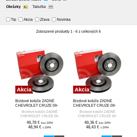
Obrázky
Tabuľka
Tip
Akcia
Zľava
Novinka
Zobrazené produkty
1 - 6
z celkových
6
Akcia
Akcia
Brzdové kotúče ZADNÉ
Brzdové kotúče ZADNÉ
CHEVROLET CRUZE 09-
CHEVROLET CRUZE 09-
BREMBO
BREMBO
Brzdové kotúče ZADNÉ
Brzdové kotúče ZADNÉ
CHEVROLET CRUZE 09-
CHEVROLET CRUZE 09-
40,78 €
40,36 €
bez DPH
bez DPH
48,94 €
48,43 €
s DPH
s DPH