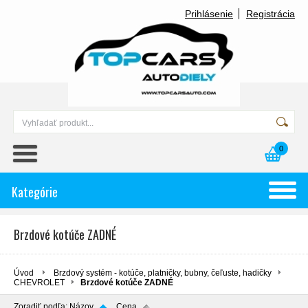
Prihlásenie
Registrácia
0
Kategórie
Brzdové kotúče ZADNÉ
Úvod
Brzdový systém - kotúče, platničky, bubny, čeľuste, hadičky
CHEVROLET
Brzdové kotúče ZADNÉ
Zoradiť podľa:
Názov
Cena