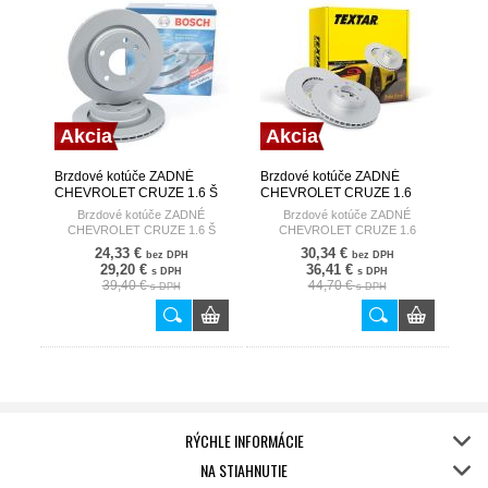
Akcia
Akcia
Brzdové kotúče ZADNÉ
Brzdové kotúče ZADNÉ
CHEVROLET CRUZE 1.6 Š
CHEVROLET CRUZE 1.6
BOSCH
TEXTAR
Brzdové kotúče ZADNÉ
Brzdové kotúče ZADNÉ
CHEVROLET CRUZE 1.6 Š
CHEVROLET CRUZE 1.6
24,33 €
30,34 €
bez DPH
bez DPH
29,20 €
36,41 €
s DPH
s DPH
39,40 €
44,70 €
s DPH
s DPH
RÝCHLE INFORMÁCIE
NA STIAHNUTIE