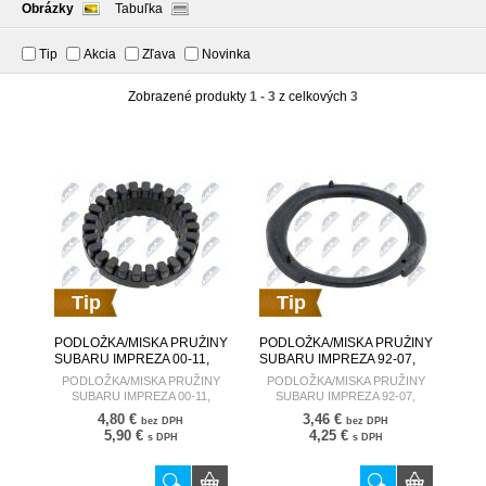
Obrázky
Tabuľka
Tip
Akcia
Zľava
Novinka
Zobrazené produkty
1 - 3
z celkových
3
Tip
Tip
PODLOŽKA/MISKA PRUŽINY
PODLOŽKA/MISKA PRUŽINY
SUBARU IMPREZA 00-11,
SUBARU IMPREZA 92-07,
LEGACY 98-09
LEGACY 89-98
PODLOŽKA/MISKA PRUŽINY
PODLOŽKA/MISKA PRUŽINY
/ZADNÉ/HORNÉ/ AD-SB-008
/ZADNÉ/DOLNÉ/ 20375-
SUBARU IMPREZA 00-11,
SUBARU IMPREZA 92-07,
AD-SB-008
AA021 AD-SB-009
LEGACY 98-09
LEGACY 89-98
4,80 €
3,46 €
bez DPH
bez DPH
/ZADNÉ/HORNÉ/ AD-SB-008
/ZADNÉ/DOLNÉ/ 20375-AA021
5,90 €
4,25 €
s DPH
s DPH
AD-SB-008
AD-SB-009