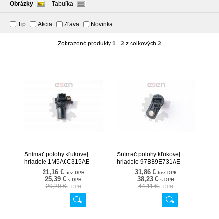
Obrázky
Tabuľka
Tip
Akcia
Zľava
Novinka
Zobrazené produkty
1 - 2
z celkových
2
Snímač polohy kľukovej
Snímač polohy kľukovej
hriadele 1M5A6C315AE
hriadele 97BB9E731AE
17SKV332
17SKV308
21,16 €
31,86 €
bez DPH
bez DPH
25,39 €
38,23 €
s DPH
s DPH
29,29 €
44,11 €
s DPH
s DPH