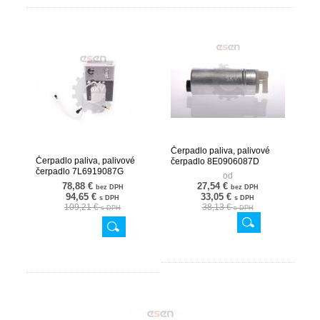
Čerpadlo paliva, palivové
Čerpadlo paliva, palivové
čerpadlo 8E0906087D
čerpadlo 7L6919087G
02SKV272
od
02SKV785
78,88 €
27,54 €
bez DPH
bez DPH
94,65 €
33,05 €
s DPH
s DPH
109,21 €
38,13 €
s DPH
s DPH