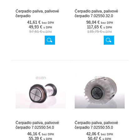
Čerpadlo paliva, palivové
Čerpadlo paliva, palivové
čerpadlo
čerpadlo 7.02550.32.0
7.00661.07.0.E22/041/056Z
02SKV739
41,61 €
98,04 €
bez DPH
bez DPH
02SKV704
49,93 €
117,65 €
s DPH
s DPH
57,61 €
135,75 €
s DPH
s DPH
Čerpadlo paliva, palivové
Čerpadlo paliva, palivové
čerpadlo 7.02550.54.0
čerpadlo 7.02550.55.0
02SKV226
02SKV703
46,16 €
42,06 €
bez DPH
bez DPH
55,39 €
50,47 €
s DPH
s DPH