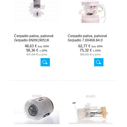
Čerpadlo paliva, palivové
Čerpadlo paliva, palivové
čerpadlo 6N0919051K
čerpadlo 7.00468.84.0
02SKV773
02SKV711
48,63 €
62,77 €
bez DPH
bez DPH
58,36 €
75,32 €
s DPH
s DPH
67,34 €
86,91 €
s DPH
s DPH