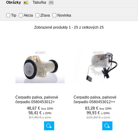
Obrázky
Tabuľka
Tip
Akcia
Zľava
Novinka
Zobrazené produkty
1 - 25
z celkových
25
Čerpadlo paliva, palivové
Čerpadlo paliva, palivové
čerpadlo 0580453012+
čerpadlo 0580453012++
02SKV734
02SKV733
48,67 €
83,28 €
bez DPH
bez DPH
58,41 €
99,93 €
s DPH
s DPH
67,40 €
115,30 €
s DPH
s DPH