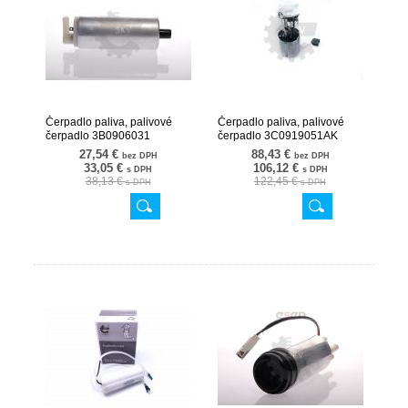
Čerpadlo paliva, palivové
Čerpadlo paliva, palivové
čerpadlo 3B0906031
čerpadlo 3C0919051AK
02SKV273
02SKV754
27,54 €
88,43 €
bez DPH
bez DPH
33,05 €
106,12 €
s DPH
s DPH
38,13 €
122,45 €
s DPH
s DPH