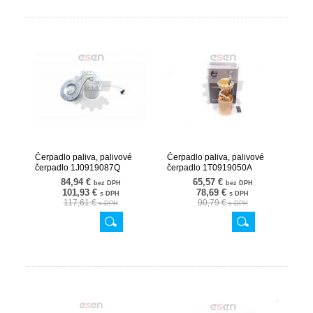
Čerpadlo paliva, palivové
Čerpadlo paliva, palivové
čerpadlo 1J0919087Q
čerpadlo 1T0919050A
02SKV752
02SKV772
84,94 €
65,57 €
bez DPH
bez DPH
101,93 €
78,69 €
s DPH
s DPH
117,61 €
90,79 €
s DPH
s DPH