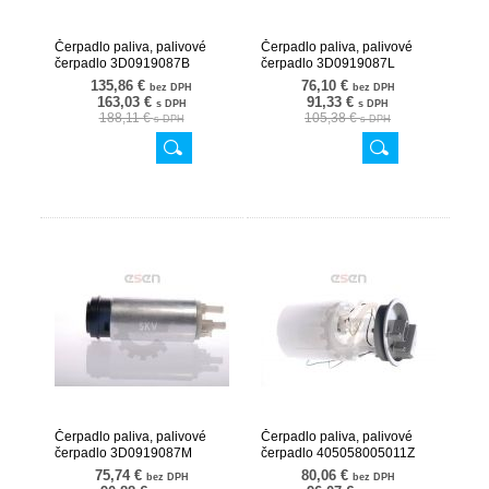
Čerpadlo paliva, palivové
Čerpadlo paliva, palivové
čerpadlo 3D0919087B
čerpadlo 3D0919087L
02SKV791
02SKV265
135,86 €
76,10 €
bez DPH
bez DPH
163,03 €
91,33 €
s DPH
s DPH
188,11 €
105,38 €
s DPH
s DPH
Čerpadlo paliva, palivové
Čerpadlo paliva, palivové
čerpadlo 3D0919087M
čerpadlo 405058005011Z
02SKV266
02SKV721
75,74 €
80,06 €
bez DPH
bez DPH