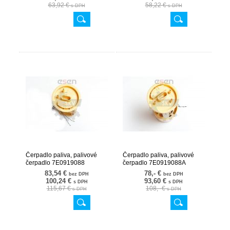
63,92 €
58,22 €
s DPH
s DPH
Čerpadlo paliva, palivové
Čerpadlo paliva, palivové
čerpadlo 7E0919088
čerpadlo 7E0919088A
02SKV736
02SKV737
83,54 €
78,- €
bez DPH
bez DPH
100,24 €
93,60 €
s DPH
s DPH
115,67 €
108,- €
s DPH
s DPH