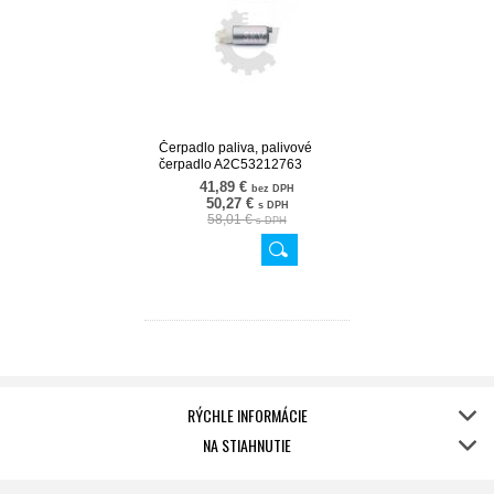
Čerpadlo paliva, palivové
čerpadlo A2C53212763
02SKV305
41,89 €
bez DPH
50,27 €
s DPH
58,01 €
s DPH
RÝCHLE INFORMÁCIE
NA STIAHNUTIE