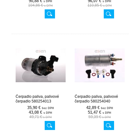
90,88 €
96,07 €
s DPH
s DPH
104,86 €
110,85 €
s DPH
s DPH
Čerpadlo paliva, palivové
Čerpadlo paliva, palivové
čerpadlo 580254013
čerpadlo 580254040
02SKV249
02SKV250
35,90 €
42,89 €
bez DPH
bez DPH
43,08 €
51,47 €
s DPH
s DPH
49,71 €
59,39 €
s DPH
s DPH