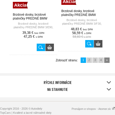
Akcia
Akcia
Brzdové dosky, brzdové
Brzdové dosky, brzdové
platničky PREDNÉ BMW
platničky PREDNÉ BMW
3/F30, F35/ 11- TRW
Brzdové dosky, brzdové
3/E90, E91/ 05- TRW
Brzdové dosky, brzdové
platničky PREDNÉ BMW 3/F30,
platničky PREDNÉ BMW 3/E90,
F35/ 11-
48,83 €
bez DPH
E91/ 05-
39,38 €
58,59 €
bez DPH
s DPH
47,25 €
58,60 €
s DPH
s DPH
1
2
3
4
»
Zobraziť stranu:
RÝCHLE INFORMÁCIE
NA STIAHNUTIE
Copyright 2016 - 2026 © Autodiely
Prenájom e-shopov - Atomer.sk
TopCars | Kvalitné a lacné náhradné diely