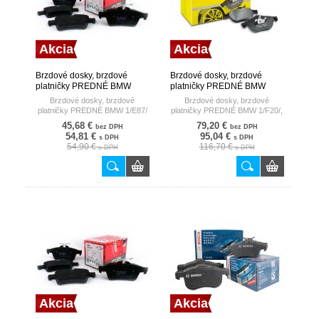
Akcia
Akcia
Brzdové dosky, brzdové
Brzdové dosky, brzdové
platničky PREDNÉ BMW
platničky PREDNÉ BMW
1/E87/ 130I 05- TRW
1/F20/, 3/F30/ 11- TEXTAR
Brzdové dosky, brzdové
Brzdové dosky, brzdové
platničky PREDNÉ BMW 1/E87/
platničky PREDNÉ BMW 1/F20/,
130I 05-
3/F30/ 11-
45,68 €
79,20 €
bez DPH
bez DPH
54,81 €
95,04 €
s DPH
s DPH
54,90 €
116,70 €
s DPH
s DPH
Akcia
Akcia