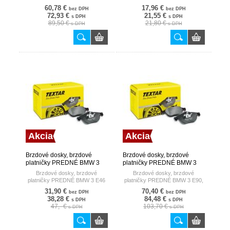
98- EPAD
98-
60,78 €
17,96 €
bez DPH
bez DPH
72,93 €
21,55 €
s DPH
s DPH
89,50 €
21,80 €
s DPH
s DPH
Akcia
Akcia
Brzdové dosky, brzdové
Brzdové dosky, brzdové
platničky PREDNÉ BMW 3
platničky PREDNÉ BMW 3
E46 98- TEXTAR
E90, E91 05- EPAD TEXTAR
Brzdové dosky, brzdové
Brzdové dosky, brzdové
platničky PREDNÉ BMW 3 E46
platničky PREDNÉ BMW 3 E90,
98-
E91 05- EPAD
31,90 €
70,40 €
bez DPH
bez DPH
38,28 €
84,48 €
s DPH
s DPH
47,- €
103,70 €
s DPH
s DPH