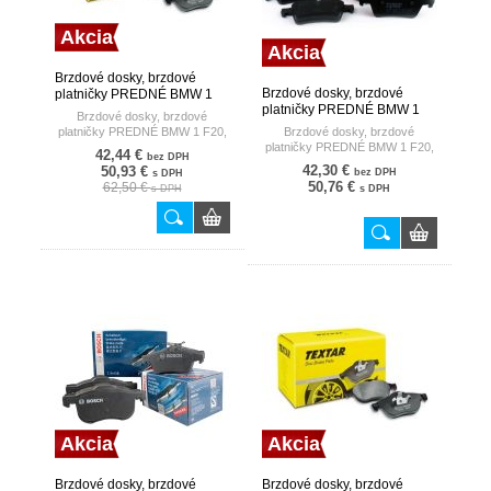
Akcia
Akcia
Brzdové dosky, brzdové
Brzdové dosky, brzdové
platničky PREDNÉ BMW 1
platničky PREDNÉ BMW 1
F20, F21 120D 10- TEXTAR
Brzdové dosky, brzdové
F20, F21 120D 10- TRW
platničky PREDNÉ BMW 1 F20,
Brzdové dosky, brzdové
F21 120D 10-
platničky PREDNÉ BMW 1 F20,
42,44 €
bez DPH
F21 120D 10-
42,30 €
50,93 €
bez DPH
s DPH
50,76 €
62,50 €
s DPH
s DPH
Akcia
Akcia
Brzdové dosky, brzdové
Brzdové dosky, brzdové