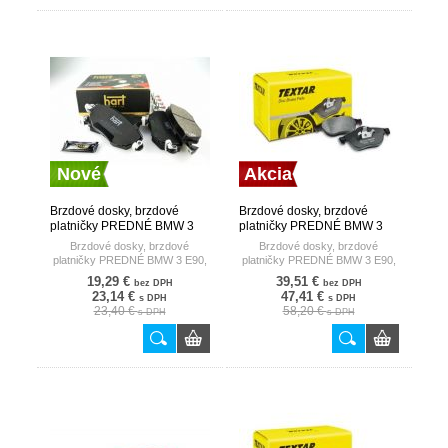
Nové
Akcia
Brzdové dosky, brzdové
Brzdové dosky, brzdové
platničky PREDNÉ BMW 3
platničky PREDNÉ BMW 3
E90, E91 05- HART
E90, E91 05- TEXTAR
Brzdové dosky, brzdové
Brzdové dosky, brzdové
platničky PREDNÉ BMW 3 E90,
platničky PREDNÉ BMW 3 E90,
E91 05-
E91 05-
19,29 €
39,51 €
bez DPH
bez DPH
23,14 €
47,41 €
s DPH
s DPH
23,40 €
58,20 €
s DPH
s DPH