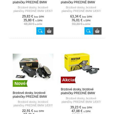
platničky PREDNÉ BMW
platničky PREDNÉ BMW
1/E87/ 120D 04- BOSCH
1/E87/ 120D 04- EPAD
Brzdové dosky, brzdové
Brzdové dosky, brzdové
TEXTAR
platničky PREDNÉ BMW 1/E87/
platničky PREDNÉ BMW 1/E87/
120D 04-
120D 04- EPAD
29,83 €
63,34 €
bez DPH
bez DPH
35,80 €
76,01 €
s DPH
s DPH
48,30 €
93,30 €
s DPH
s DPH
Akcia
Nové
Brzdové dosky, brzdové
Brzdové dosky, brzdové
platničky PREDNÉ BMW
platničky PREDNÉ BMW
1/E87/ 120D 04- TEXTAR
Brzdové dosky, brzdové
1/E87/ 120D 04- HART
Brzdové dosky, brzdové
platničky PREDNÉ BMW 1/E87/
platničky PREDNÉ BMW 1/E87/
120D 04-
39,23 €
bez DPH
120D 04-
22,91 €
47,08 €
bez DPH
s DPH