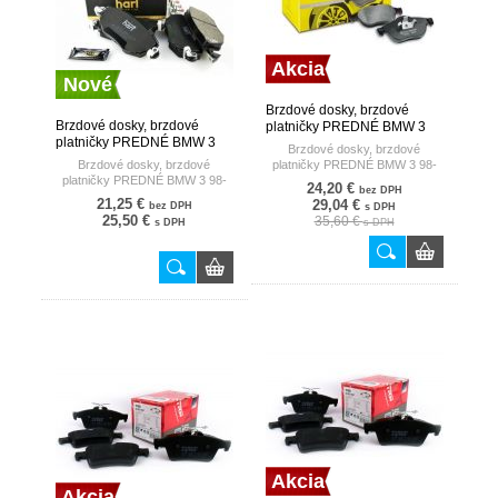
Akcia
Nové
Brzdové dosky, brzdové
Brzdové dosky, brzdové
platničky PREDNÉ BMW 3
platničky PREDNÉ BMW 3
98- TEXTAR
Brzdové dosky, brzdové
98- HART
Brzdové dosky, brzdové
platničky PREDNÉ BMW 3 98-
platničky PREDNÉ BMW 3 98-
24,20 €
bez DPH
21,25 €
29,04 €
bez DPH
s DPH
25,50 €
35,60 €
s DPH
s DPH
Akcia
Akcia