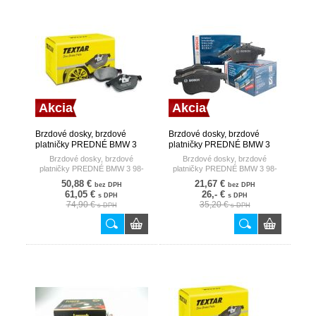
Akcia
Akcia
Brzdové dosky, brzdové
Brzdové dosky, brzdové
platničky PREDNÉ BMW 3
platničky PREDNÉ BMW 3
98- /EPAD/ TEXTAR
98- BOSCH
Brzdové dosky, brzdové
Brzdové dosky, brzdové
platničky PREDNÉ BMW 3 98-
platničky PREDNÉ BMW 3 98-
/EPAD/
50,88 €
21,67 €
bez DPH
bez DPH
61,05 €
26,- €
s DPH
s DPH
74,90 €
35,20 €
s DPH
s DPH