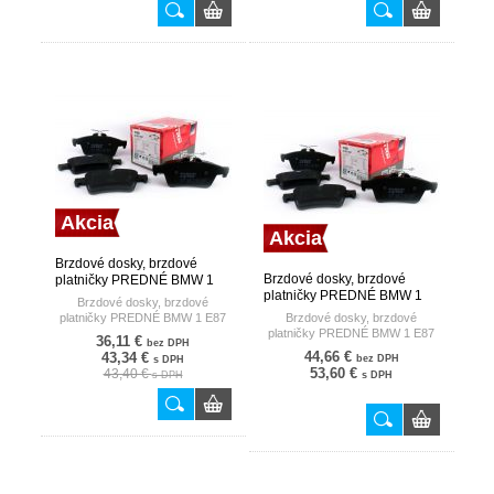
Akcia
Akcia
Brzdové dosky, brzdové
Brzdové dosky, brzdové
platničky PREDNÉ BMW 1
platničky PREDNÉ BMW 1
E87 116-118-120 04- TRW
Brzdové dosky, brzdové
E87 116-118-120 04- TRW
platničky PREDNÉ BMW 1 E87
Brzdové dosky, brzdové
116-118-120 04-
platničky PREDNÉ BMW 1 E87
36,11 €
bez DPH
116-118-120 04-
44,66 €
43,34 €
bez DPH
s DPH
53,60 €
43,40 €
s DPH
s DPH