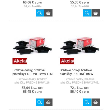
60,06 €
55,35 €
s DPH
s DPH
73,70 €
55,40 €
s DPH
s DPH
Akcia
Akcia
Brzdové dosky, brzdové
Brzdové dosky, brzdové
platničky PREDNÉ BMW 116I
platničky PREDNÉ BMW
TRW
2/F45, F46/ 14- TRW
Brzdové dosky, brzdové
Brzdové dosky, brzdové
platničky PREDNÉ BMW 116I
platničky PREDNÉ BMW 2/F45,
F46/ 14-
57,04 €
72,- €
bez DPH
bez DPH
68,45 €
86,40 €
s DPH
s DPH