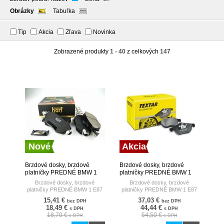
Obrázky
Tabuľka
Tip
Akcia
Zľava
Novinka
Zobrazené produkty
1 - 40
z celkových
147
Nové
Akcia
Brzdové dosky, brzdové
Brzdové dosky, brzdové
platničky PREDNÉ BMW 1
platničky PREDNÉ BMW 1
E87 116-118-120 04- HART
E87 116-118-120 04-
Brzdové dosky, brzdové
Brzdové dosky, brzdové
TEXTAR
platničky PREDNÉ BMW 1 E87
platničky PREDNÉ BMW 1 E87
116-118-120 04-
116-118-120 04-
15,41 €
37,03 €
bez DPH
bez DPH
18,49 €
44,44 €
s DPH
s DPH
18,70 €
54,50 €
s DPH
s DPH