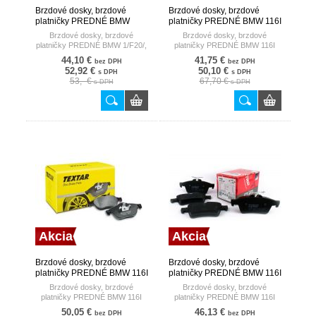
Brzdové dosky, brzdové
Brzdové dosky, brzdové
platničky PREDNÉ BMW
platničky PREDNÉ BMW 116I
1/F20/, 3/F30/ 11- TRW
BOSCH
Brzdové dosky, brzdové
Brzdové dosky, brzdové
platničky PREDNÉ BMW 1/F20/,
platničky PREDNÉ BMW 116I
3/F30/ 11-
44,10 €
41,75 €
bez DPH
bez DPH
52,92 €
50,10 €
s DPH
s DPH
53,- €
67,70 €
s DPH
s DPH
Akcia
Akcia
Brzdové dosky, brzdové
Brzdové dosky, brzdové
platničky PREDNÉ BMW 116I
platničky PREDNÉ BMW 116I
TEXTAR
TRW
Brzdové dosky, brzdové
Brzdové dosky, brzdové
platničky PREDNÉ BMW 116I
platničky PREDNÉ BMW 116I
50,05 €
46,13 €
bez DPH
bez DPH