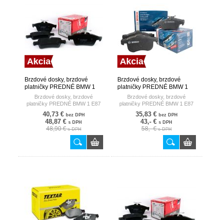
Akcia
Akcia
Brzdové dosky, brzdové
Brzdové dosky, brzdové
platničky PREDNÉ BMW 1
platničky PREDNÉ BMW 1
E87 116-118-120 04- TRW
E87 116-118-120 BA BOSCH
Brzdové dosky, brzdové
Brzdové dosky, brzdové
platničky PREDNÉ BMW 1 E87
platničky PREDNÉ BMW 1 E87
116-118-120 04-
116-118-120 BA
40,73 €
35,83 €
bez DPH
bez DPH
48,87 €
43,- €
s DPH
s DPH
48,90 €
58,- €
s DPH
s DPH