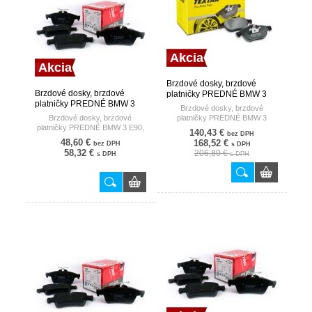
Akcia
Akcia
Brzdové dosky, brzdové
Brzdové dosky, brzdové
platničky PREDNÉ BMW 3
platničky PREDNÉ BMW 3
F30/F35 11- /KARBON
Brzdové dosky, brzdové
E90, E91 05- TRW
TEXTAR
Brzdové dosky, brzdové
platničky PREDNÉ BMW 3
platničky PREDNÉ BMW 3 E90,
F30/F35 11- /KARBON
140,43 €
bez DPH
E91 05-
48,60 €
168,52 €
bez DPH
s DPH
58,32 €
206,80 €
s DPH
s DPH