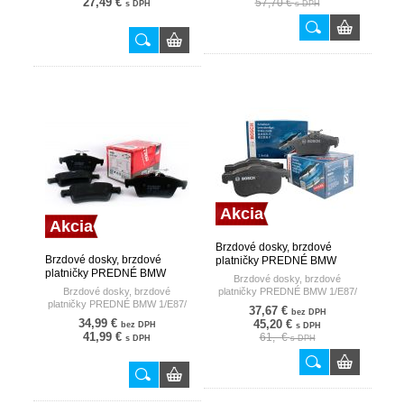
27,49 €
57,70 €
s DPH
s DPH
Akcia
Akcia
Brzdové dosky, brzdové
Brzdové dosky, brzdové
platničky PREDNÉ BMW
platničky PREDNÉ BMW
1/E87/ 130I 05- BOSCH
Brzdové dosky, brzdové
1/E87/ 120D 04- TRW
Brzdové dosky, brzdové
platničky PREDNÉ BMW 1/E87/
platničky PREDNÉ BMW 1/E87/
130I 05-
37,67 €
bez DPH
120D 04-
34,99 €
45,20 €
bez DPH
s DPH
41,99 €
61,- €
s DPH
s DPH