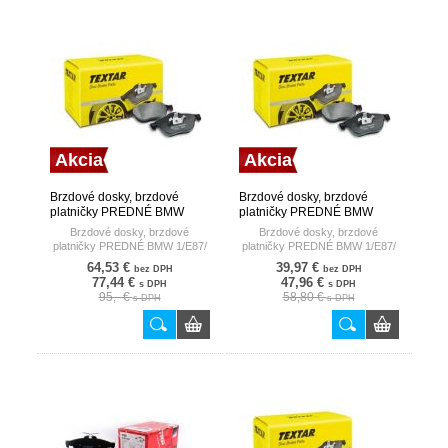
Akcia
Akcia
Brzdové dosky, brzdové
Brzdové dosky, brzdové
platničky PREDNÉ BMW
platničky PREDNÉ BMW
1/E87/ 130I 05- EPAD
1/E87/ 130I 05- TEXTAR
Brzdové dosky, brzdové
Brzdové dosky, brzdové
TEXTAR
platničky PREDNÉ BMW 1/E87/
platničky PREDNÉ BMW 1/E87/
130I 05- EPAD
130I 05-
64,53 €
39,97 €
bez DPH
bez DPH
77,44 €
47,96 €
s DPH
s DPH
95,- €
58,80 €
s DPH
s DPH