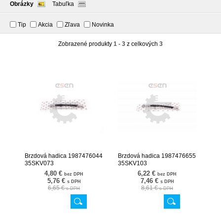
Obrázky
Tabuľka
Tip
Akcia
Zľava
Novinka
Zobrazené produkty
1 - 3
z celkových
3
Brzdová hadica 1987476044
Brzdová hadica 1987476655
35SKV073
35SKV103
4,80 €
6,22 €
bez DPH
bez DPH
5,76 €
7,46 €
s DPH
s DPH
6,65 €
8,61 €
s DPH
s DPH