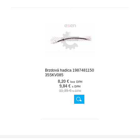
Brzdová hadica 1987481150
35SKV085
8,20 €
bez DPH
9,84 €
s DPH
11,35 €
s DPH