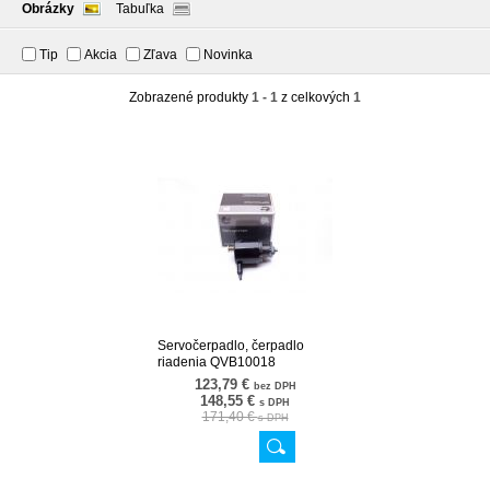
Obrázky
Tabuľka
Tip
Akcia
Zľava
Novinka
Zobrazené produkty
1 - 1
z celkových
1
Servočerpadlo, čerpadlo
riadenia QVB10018
10SKV280
123,79 €
bez DPH
148,55 €
s DPH
171,40 €
s DPH