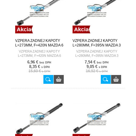
Akcia
Akcia
VZPERA ZADNEJ KAPOTY
VZPERA ZADNEJ KAPOTY
L=273MM, F=420N MAZDA 6
L=280MM, F=395N MAZDA 3
GH 07-13 /SEDAN/
08-14 /SEDAN,BEZ
VZPERA ZADNEJ KAPOTY
VZPERA ZADNEJ KAPOTY
SPOJLERA/
L=273MM, F=420N MAZDA 6
L=280MM, F=395N MAZDA 3
GH 07-13 /SEDAN/
08-14 /SEDAN,BEZ SPOJLERA/
6,96 €
7,54 €
bez DPH
bez DPH
8,35 €
9,05 €
s DPH
s DPH
15,60 €
16,92 €
s DPH
s DPH