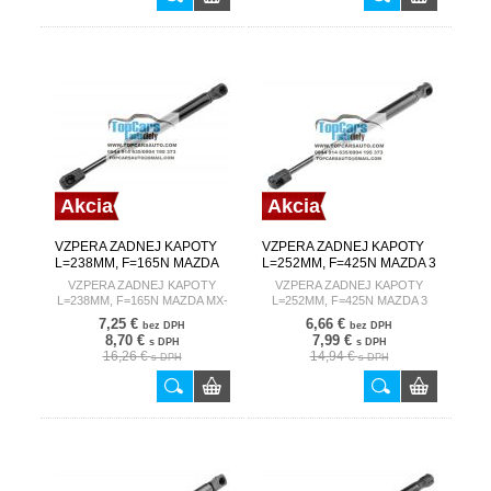
Akcia
Akcia
VZPERA ZADNEJ KAPOTY
VZPERA ZADNEJ KAPOTY
L=238MM, F=165N MAZDA
L=252MM, F=425N MAZDA 3
MX-5 05-14
03-09 /SEDAN/
VZPERA ZADNEJ KAPOTY
VZPERA ZADNEJ KAPOTY
L=238MM, F=165N MAZDA MX-
L=252MM, F=425N MAZDA 3
5 05-14
03-09 /SEDAN/
7,25 €
6,66 €
bez DPH
bez DPH
8,70 €
7,99 €
s DPH
s DPH
16,26 €
14,94 €
s DPH
s DPH