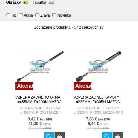
Obrázky
Tabuľka
Tip
Akcia
Zľava
Novinka
Zobrazené produkty
1 - 17
z celkových
17
Akcia
Akcia
VZPERA ZADNÉHO OKNA
VZPERA ZADNEJ KAPOTY
L=455MM, F=200N MAZDA
L=232MM, F=305N MAZDA
TRIBUTE 00-
RX 8 03-12
VZPERA ZADNÉHO OKNA
VZPERA ZADNEJ KAPOTY
L=455MM, F=200N MAZDA
L=232MM, F=305N MAZDA RX 8
TRIBUTE 00-
03-12
9,42 €
7,86 €
bez DPH
bez DPH
11,30 €
9,44 €
s DPH
s DPH
21,12 €
17,64 €
s DPH
s DPH