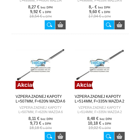
L=495MM, F=450N MAZDA
L=496MM, F=635N MAZDA 6
PREMACY 99-05;5 05-10
GH 07-13 /LIFTBACK/
8,27 €
8,- €
bez DPH
bez DPH
9,92 €
9,60 €
s DPH
s DPH
18,54 €
17,94 €
s DPH
s DPH
Akcia
Akcia
VZPERA ZADNEJ KAPOTY
VZPERA ZADNEJ KAPOTY
L=507MM, F=620N MAZDA 6
L=514MM, F=335N MAZDA 2
12- /COMBI/
07-15
VZPERA ZADNEJ KAPOTY
VZPERA ZADNEJ KAPOTY
L=507MM, F=620N MAZDA 6
L=514MM, F=335N MAZDA 2
12- /COMBI/
07-15
8,11 €
8,48 €
bez DPH
bez DPH
9,73 €
10,18 €
s DPH
s DPH
18,18 €
19,02 €
s DPH
s DPH