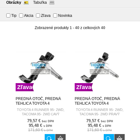
Obrázky
Tabuľka
Tip
Akcia
Zľava
Novinka
Zobrazené produkty
1 - 40
z celkových
40
Zľava
Zľava
PREDNÁ OTOČ, PREDNÁ
PREDNÁ OTOČ, PREDNÁ
TEHLICA TOYOTA 4
TEHLICA TOYOTA 4
RUNNER 95- 2WD, TACOMA
RUNNER 95- 2WD, TACOMA
TOYOTA 4 RUNNER 95- 2WD,
TOYOTA 4 RUNNER 95- 2WD,
95- 2WD ĽAVÝ 43212-35150
95- 2WD PRAVÝ 43211-
TACOMA 95- 2WD ĽAVÝ
TACOMA 95- 2WD PRAVÝ
ZZP-TY-025
35190 ZZP-TY-026
79,57 €
79,57 €
bez DPH
bez DPH
95,48 €
95,48 €
s DPH
s DPH
171,60 €
171,60 €
s DPH
s DPH