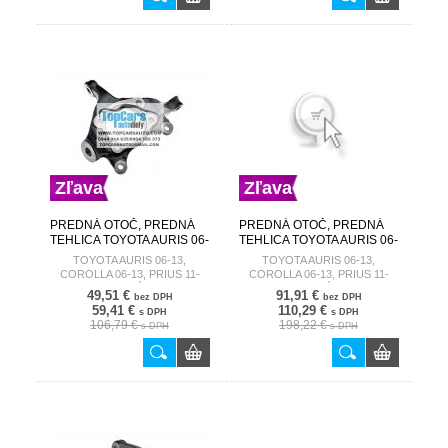
Zľava
Zľava
PREDNÁ OTOČ, PREDNÁ
PREDNÁ OTOČ, PREDNÁ
TEHLICA TOYOTA AURIS 06-
TEHLICA TOYOTA AURIS 06-
13, COROLLA 06-13, PRIUS
13, COROLLA 06-13, PRIUS
TOYOTA AURIS 06-13,
TOYOTA AURIS 06-13,
11- ĽAVÝ 43212-12410 ZZP-
11- ĽAVÝ 43212-12410 ZZP-
COROLLA 06-13, PRIUS 11-
COROLLA 06-13, PRIUS 11-
TY-007
TY-007F
ĽAVÝ
ĽAVÝ
49,51 €
91,91 €
bez DPH
bez DPH
59,41 €
110,29 €
s DPH
s DPH
106,79 €
198,22 €
s DPH
s DPH