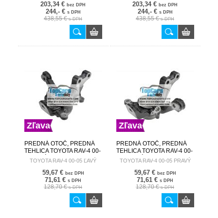
203,34 €
203,34 €
bez DPH
bez DPH
244,- €
244,- €
s DPH
s DPH
438,55 €
438,55 €
s DPH
s DPH
Zľava
Zľava
PREDNÁ OTOČ, PREDNÁ
PREDNÁ OTOČ, PREDNÁ
TEHLICA TOYOTA RAV-4 00-
TEHLICA TOYOTA RAV-4 00-
05 ĽAVÝ 43212-42060 ZZP-
05 PRAVÝ 43211-42060
TOYOTA RAV-4 00-05 ĽAVÝ
TOYOTA RAV-4 00-05 PRAVÝ
TY-013
ZZP-TY-014
59,67 €
59,67 €
bez DPH
bez DPH
71,61 €
71,61 €
s DPH
s DPH
128,70 €
128,70 €
s DPH
s DPH