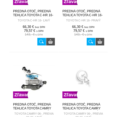
Zľava
Zľava
PREDNÁ OTOČ, PREDNÁ
PREDNÁ OTOČ, PREDNÁ
TEHLICA TOYOTA C-HR 16-
TEHLICA TOYOTA C-HR 16-
ĽAVÝ 43212-F4010 ZZP-TY-
PRAVÝ 43211-F4010 ZZP-
TOYOTA C-HR 16- ĽAVÝ
TOYOTA C-HR 16- PRAVÝ
029
TY-030
66,30 €
66,30 €
bez DPH
bez DPH
79,57 €
79,57 €
s DPH
s DPH
143,- €
143,- €
s DPH
s DPH
Zľava
Zľava
PREDNÁ OTOČ, PREDNÁ
PREDNÁ OTOČ, PREDNÁ
TEHLICA TOYOTA CAMRY
TEHLICA TOYOTA CAMRY
06-, PREVIA 00-06, ĽAVÝ
06-, PREVIA 00-06, ĽAVÝ
TOYOTA CAMRY 06-, PREVIA
TOYOTA CAMRY 06-, PREVIA
43212-58010 ZZP-TY-003
43212-58010 ZZP-TY-003F