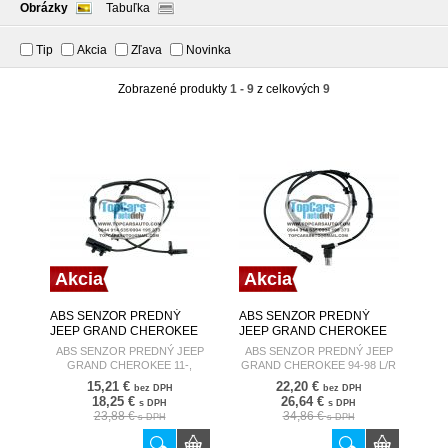
Obrázky
Tabuľka
Tip
Akcia
Zľava
Novinka
Zobrazené produkty
1 - 9
z celkových
9
Akcia
Akcia
ABS SENZOR PREDNÝ
ABS SENZOR PREDNÝ
JEEP GRAND CHEROKEE
JEEP GRAND CHEROKEE
11-, DODGE DURANGO 11-
94-98 L/R 56005216
ABS SENZOR PREDNÝ JEEP
ABS SENZOR PREDNÝ JEEP
L/R 56029447AF
GRAND CHEROKEE 11-,
GRAND CHEROKEE 94-98 L/R
DODGE DURANGO 11- L/R
56005216
15,21 €
22,20 €
bez DPH
bez DPH
56029447AF
18,25 €
26,64 €
s DPH
s DPH
23,88 €
34,86 €
s DPH
s DPH