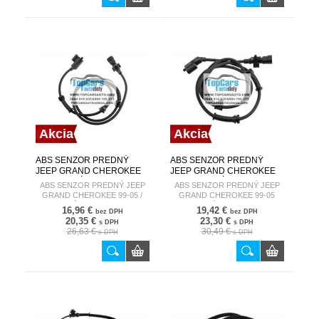
Akcia
Akcia
ABS SENZOR PREDNÝ
ABS SENZOR PREDNÝ
JEEP GRAND CHEROKEE
JEEP GRAND CHEROKEE
99-05 /ĽAVÝ/ 56041317AB
99-05 /PRAVÝ/ 56041316AA
ABS SENZOR PREDNÝ JEEP
ABS SENZOR PREDNÝ JEEP
GRAND CHEROKEE 99-05 /
GRAND CHEROKEE 99-05
ĽAVÝ/ 56041317AB
/PRAVÝ/ 56041316AA
16,96 €
19,42 €
bez DPH
bez DPH
20,35 €
23,30 €
s DPH
s DPH
26,63 €
30,49 €
s DPH
s DPH