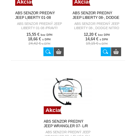
Akcia
Akcia
ABS SENZOR PREDNÝ
ABS SENZOR PREDNÝ
JEEP LIBERTY 01-08
JEEP LIBERTY 08-, DODGE
/PRAVÝ/ 52128694AF
NITRO 08-, CHEROKEE 08-
ABS SENZOR PREDNÝ JEEP
ABS SENZOR PREDNÝ JEEP
L/R 68004019AC
LIBERTY 01-08 /PRAVÝ/
LIBERTY 08-, DODGE NITRO
52128694AF
08-, CHEROKEE 08- L/R
15,55 €
12,20 €
bez DPH
bez DPH
68004019AC
18,66 €
14,64 €
s DPH
s DPH
24,42 €
19,15 €
s DPH
s DPH
Akcia
ABS SENZOR PREDNÝ
JEEP WRANGLER 07- L/R
HCA-CH-048
ABS SENZOR PREDNÝ JEEP