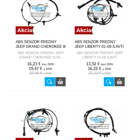
Akcia
Akcia
ABS SENZOR PREDNÝ
ABS SENZOR PREDNÝ
JEEP GRAND CHEROKEE III
JEEP LIBERTY 01-08 /ĽAVÝ/
05-, COMMANDER 05- L/R
52128695AF
ABS SENZOR PREDNÝ JEEP
ABS SENZOR PREDNÝ JEEP
56044144AD
GRAND CHEROKEE III 05-,
LIBERTY 01-08 /ĽAVÝ/
COMMANDER 05- L/R
52128695AF
16,23 €
13,52 €
bez DPH
bez DPH
56044144AD
19,47 €
16,22 €
s DPH
s DPH
25,48 €
21,22 €
s DPH
s DPH