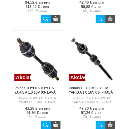
94,52 €
42,40 €
bez DPH
bez DPH
113,42 €
50,88 €
s DPH
s DPH
139,- €
62,- €
s DPH
s DPH
Akcia
Akcia
Poloos TOYOTA TOYOTA
Poloos TOYOTA TOYOTA
YARIS A 1.0 16V 03- ĽAVÁ
YARIS A 1.0 16V 03- PRAVÁ
HART
HART
Poloos TOYOTA TOYOTA
Poloos TOYOTA TOYOTA
YARIS A 1.0 16V 03- ĽAVÁ
YARIS A 1.0 16V 03- PRAVÁ
43,28 €
47,70 €
bez DPH
bez DPH
51,94 €
57,24 €
s DPH
s DPH
64,- €
70,- €
s DPH
s DPH