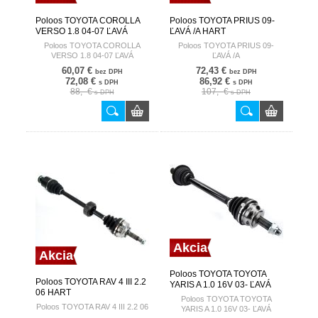
Poloos TOYOTA COROLLA
Poloos TOYOTA PRIUS 09-
VERSO 1.8 04-07 ĽAVÁ
ĽAVÁ /A HART
HART
Poloos TOYOTA COROLLA
Poloos TOYOTA PRIUS 09-
VERSO 1.8 04-07 ĽAVÁ
ĽAVÁ /A
60,07 €
72,43 €
bez DPH
bez DPH
72,08 €
86,92 €
s DPH
s DPH
88,- €
107,- €
s DPH
s DPH
Akcia
Akcia
Poloos TOYOTA TOYOTA
Poloos TOYOTA RAV 4 III 2.2
YARIS A 1.0 16V 03- ĽAVÁ
06 HART
HART
Poloos TOYOTA TOYOTA
Poloos TOYOTA RAV 4 III 2.2 06
YARIS A 1.0 16V 03- ĽAVÁ