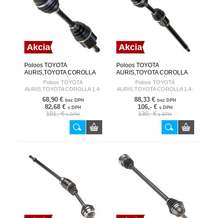
Akcia
Akcia
Poloos TOYOTA
Poloos TOYOTA
AURIS,TOYOTA COROLLA
AURIS,TOYOTA COROLLA
1.4-1.8 07- ĽAVÁ HART
1.4-1.8 07- PRAVÁ HART
Poloos TOYOTA
Poloos TOYOTA
AURIS,TOYOTA COROLLA 1.4-
AURIS,TOYOTA COROLLA 1.4-
1.8 07- ĽAVÁ
1.8 07- PRAVÁ
68,90 €
88,33 €
bez DPH
bez DPH
82,68 €
106,- €
s DPH
s DPH
101,- €
130,- €
s DPH
s DPH