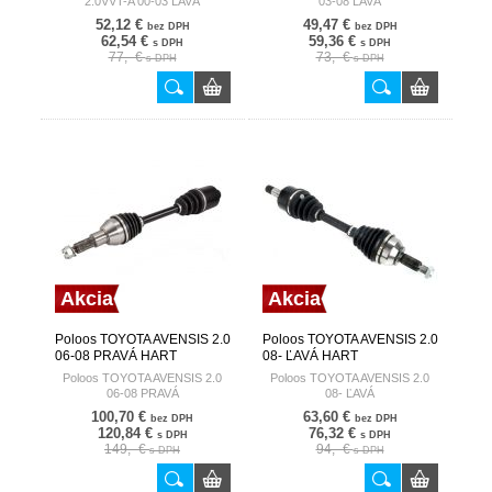
2.0VVT-A 00-03 ĽAVÁ
03-08 ĽAVÁ
52,12 €
49,47 €
bez DPH
bez DPH
62,54 €
59,36 €
s DPH
s DPH
77,- €
73,- €
s DPH
s DPH
Akcia
Akcia
Poloos TOYOTA AVENSIS 2.0
Poloos TOYOTA AVENSIS 2.0
06-08 PRAVÁ HART
08- ĽAVÁ HART
Poloos TOYOTA AVENSIS 2.0
Poloos TOYOTA AVENSIS 2.0
06-08 PRAVÁ
08- ĽAVÁ
100,70 €
63,60 €
bez DPH
bez DPH
120,84 €
76,32 €
s DPH
s DPH
149,- €
94,- €
s DPH
s DPH