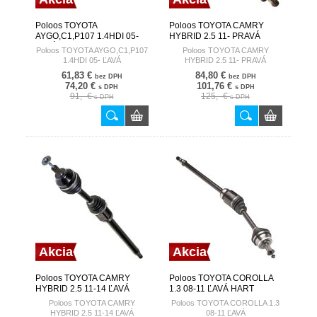
Poloos TOYOTA
Poloos TOYOTA CAMRY
AYGO,C1,P107 1.4HDI 05-
HYBRID 2.5 11- PRAVÁ
ĽAVÁ HART
HART
Poloos TOYOTA AYGO,C1,P107
Poloos TOYOTA CAMRY
1.4HDI 05- ĽAVÁ
HYBRID 2.5 11- PRAVÁ
61,83 €
84,80 €
bez DPH
bez DPH
74,20 €
101,76 €
s DPH
s DPH
91,- €
125,- €
s DPH
s DPH
Akcia
Akcia
Poloos TOYOTA CAMRY
Poloos TOYOTA COROLLA
HYBRID 2.5 11-14 ĽAVÁ
1.3 08-11 ĽAVÁ HART
HART
Poloos TOYOTA CAMRY
Poloos TOYOTA COROLLA 1.3
HYBRID 2.5 11-14 ĽAVÁ
08-11 ĽAVÁ