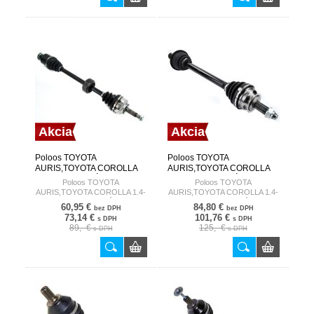
Akcia
Akcia
Poloos TOYOTA
Poloos TOYOTA
AURIS,TOYOTA COROLLA
AURIS,TOYOTA COROLLA
1.4-1.6 07- ĽAVÁ HART
1.4-1.6 07- PRAVÁ HART
Poloos TOYOTA
Poloos TOYOTA
AURIS,TOYOTA COROLLA 1.4-
AURIS,TOYOTA COROLLA 1.4-
1.6 07- ĽAVÁ
1.6 07- PRAVÁ
60,95 €
84,80 €
bez DPH
bez DPH
73,14 €
101,76 €
s DPH
s DPH
89,- €
125,- €
s DPH
s DPH