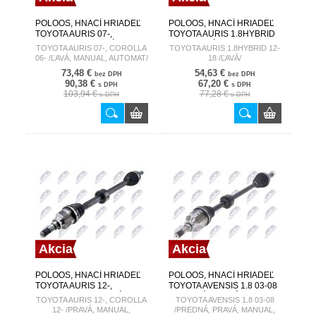
POLOOS, HNACÍ HRIADEĽ
POLOOS, HNACÍ HRIADEĽ
TOYOTA AURIS 07-,
TOYOTA AURIS 1.8HYBRID
COROLLA 06- /ĽAVÁ,
12-18 /ĽAVÁ/ 4342002A90
TOYOTA AURIS 07-, COROLLA
TOYOTA AURIS 1.8HYBRID 12-
MANUAL, AUTOMAT/ 43420-
06- /ĽAVÁ, MANUAL, AUTOMAT/
18 /ĽAVÁ/
02D40
73,48 €
54,63 €
bez DPH
bez DPH
90,38 €
67,20 €
s DPH
s DPH
103,94 €
77,28 €
s DPH
s DPH
Akcia
Akcia
POLOOS, HNACÍ HRIADEĽ
POLOOS, HNACÍ HRIADEĽ
TOYOTA AURIS 12-,
TOYOTA AVENSIS 1.8 03-08
COROLLA 12- /PRAVÁ,
/PREDNÁ, PRAVÁ, MANUAL,
TOYOTA AURIS 12-, COROLLA
TOYOTA AVENSIS 1.8 03-08
MANUAL, AUTOMAT CVT/
AUTOMAT/ 43410-12B00
12- /PRAVÁ, MANUAL,
/PREDNÁ, PRAVÁ, MANUAL,