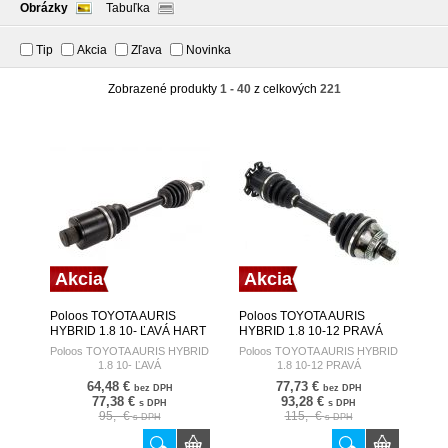
Obrázky
Tabuľka
Tip
Akcia
Zľava
Novinka
Zobrazené produkty
1 - 40
z celkových
221
Akcia
Akcia
Poloos TOYOTA AURIS
Poloos TOYOTA AURIS
HYBRID 1.8 10- ĽAVÁ HART
HYBRID 1.8 10-12 PRAVÁ
HART
Poloos TOYOTA AURIS HYBRID
Poloos TOYOTA AURIS HYBRID
1.8 10- ĽAVÁ
1.8 10-12 PRAVÁ
64,48 €
77,73 €
bez DPH
bez DPH
77,38 €
93,28 €
s DPH
s DPH
95,- €
115,- €
s DPH
s DPH