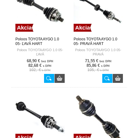
Akcia
Akcia
Poloos TOYOTA AYGO 1.0
Poloos TOYOTA AYGO 1.0
05- ĽAVÁ HART
05- PRAVÁ HART
Poloos TOYOTA AYGO 1.0 05-
Poloos TOYOTA AYGO 1.0 05-
ĽAVÁ
PRAVÁ
68,90 €
71,55 €
bez DPH
bez DPH
82,68 €
85,86 €
s DPH
s DPH
102,- €
105,- €
s DPH
s DPH
Akcia
Akcia